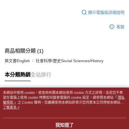
１．於結帳方式選擇「AFTEE先享後付」後，將跳轉至「AFTEE先享後付」
每筆NT$65，滿NT$499(含以上)免運費
2.透過簡訊連結打開帳單後，可選擇「超商條碼／台灣大直營門市／銀行轉
結帳頁面，進行簡訊認證並確認金額後，即可完成結帳。
帳／街口支付／iPASS MONEY」等通路繳費。
顯示電腦版詳細說明
２．訂單成立數日內，您將收到繳費通知簡訊。
付款後全家取貨
３．收到繳費通知簡訊後14天內，點擊此簡訊中的連結，可透過四大超商／
【注意事項】
每筆NT$65，滿NT$499(含以上)免運費
ATM／網路銀行／等多元方式進行付款，方視為交易完成。
1.本服務係由「台灣大哥大股份有限公司」（以下簡稱本公司）所提供，讓
客服
※ 請注意：結帳手續完成當下不需立刻繳費，但若您需要取消訂單，請聯絡
用戶於交易時，得透過本服務購買商品或服務，並由商店將買賣／分期付款
7-11取貨付款【書籍"本數"8本以上，建議使用中華郵政宅配
購買商品的店家。未經商家同意取消之訂單仍視為有效，需透過AFTEE先享
買賣價金債權讓與本公司後，依約使用本公司帳單繳交帳款。
後付繳納相關費用。
包裹】
2.基於同意付款使用「大哥付你分期」之契約關係目的，商店將以您的個人
※ 交易是否成功請以「AFTEE先享後付 」之結帳頁面顯示為準，若有關於
資料（包含姓名、電話或地址）提供予台灣大哥大進項蒐集、處理及利用，
每筆NT$65，滿NT$688(含以上)免運費
是否繳費成功／繳費後需取消欲退款等相關疑問，請聯繫「AFTEE先享後付
商品相關分類 (1)
由本公司與您本人進行分期帳單所需資料之確認、核對及更正。
客戶支援中心」
https://netprotections.freshdesk.com/support/home
3.完整用戶服務條款，請詳閱以下連結：
https://oppay.tw/userRule
付款後7-11取貨
英文書English
社會科學/歷史Social Sciences/History
【注意事項】
每筆NT$65，滿NT$688(含以上)免運費
１．透過由恩沛科技股份有限公司提供之「AFTEE先享後付」服務完成之交
本分類熱銷
全站排行
易，需依本服務之必要範圍內提供個人資料，並將交易相關給付款項請求債
中華郵政包裹
權轉讓予恩沛科技股份有限公司。
每筆NT$65，滿NT$688(含以上)免運費
２．關於個人資料處理事宜，請瀏覽以下網址：
https://aftee.tw/terms/#terms3
本網站中使用 cookie，欲查詢有關本網站使用 cookie 方式之詳情，及若您不希
中華郵政包裹(離島)
３．未成年的使用者請事先徵得法定代理人或監護人之同意方可使用
熱門標籤
望在電腦上使用 cookie 時應如何變更電腦的 cookie 設定，請參閱本網站「
隱私
「AFTEE先享後付」，若未經同意申辦者引起之損失，本公司不負相關責
權條款
每筆NT$65，滿NT$688(含以上)免運費
」之 Cookie 聲明。您繼續使用本網站即表示您同意本公司得按本網站使
任。
用條款之 Cookie 聲明使用 cookie。
了解更多 >
４．使用「AFTEE先享後付」時，將依據個別帳號之用戶狀況，依本公司即
士林門市自取(書送達簡訊通知)
時審查核予不同之上限額度；若仍有額度不足之情形，本公司將視審查結果
免運費
請求用戶進行身份認證。
我知道了
５．嚴禁一人註冊多個帳號或使用他人資訊註冊。若發現惡意使用之情形，