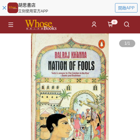
胡思書店
開啟APP
立刻使用官方APP
0
1
/
1