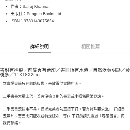
Apple Pay
作者：Balraj Khanna
出版社：Penguin Books Ltd
街口支付
ISBN：9780140075854
悠遊付
Google Pay
詳細說明
相關推薦
全盈+PAY
大哥付你分期
相關說明
書封有摺痕／前扉頁有蓋印／書冊頂有水漬／自然泛黃明顯／黃
【大哥付你分期使用說明】
斑多／11X18X2cm
AFTEE先享後付
1.本服務由台灣大哥大提供，台灣大哥大用戶可立即使用無須另外申請。
2.付款方式選擇「大哥付你分期」，訂單成立後會自動跳轉到大哥付的交易
本賣場書籍只在網路販售，未放置於實體店面。
相關說明
流程，驗證手機門號後，選擇欲分期的期數、繳款截止日，確認付款後即完
【關於「AFTEE先享後付」】
成交易。
ATM付款
AFTEE先享後付是「在收到商品之後才付款」的支付方式。 讓您購物簡單
二手書書大量上架，若有沒檢查到的書寫或小損傷還請見諒。
3.實際核准額度、可分期數及費用金額請依後續交易確認頁面所載為準。
便利好安心！
4.訂單成立30分鐘內，如未前往確認交易或遇審核未通過，訂單將自動取
１．簡單：不需註冊會員、不需綁卡、不需儲值。
運送方式
二手書書況認定不易，追求完美者勿直接下訂。若有特殊要求(如：詳細書
消。如遇「轉專審核」未通過狀況，表示未達大哥付你分期系統評分，恕無
２．便利：只要手機號碼，簡訊認證，即可結帳。
法說明評估內容。
況照片、套書需同版次或特定版次...等)，下訂前請先透過「客服留言」與
３．安心：先確認商品／服務後，再付款。
全家取貨付款【書籍"本數"8本以上，建議使用中華郵政宅配包
【繳款方式說明】
我們聯絡。
1.分期款項不併入電信帳單，「大哥付你分期」於每月結算日後寄送繳費提
裹】
【「AFTEE先享後付」結帳流程】
醒簡訊。