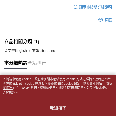
１．於結帳方式選擇「AFTEE先享後付」後，將跳轉至「AFTEE先享後付」
每筆NT$65，滿NT$499(含以上)免運費
2.透過簡訊連結打開帳單後，可選擇「超商條碼／台灣大直營門市／銀行轉
結帳頁面，進行簡訊認證並確認金額後，即可完成結帳。
顯示電腦版詳細說明
帳／街口支付／iPASS MONEY」等通路繳費。
２．訂單成立數日內，您將收到繳費通知簡訊。
付款後全家取貨
３．收到繳費通知簡訊後14天內，點擊此簡訊中的連結，可透過四大超商／
【注意事項】
每筆NT$65，滿NT$499(含以上)免運費
客服
ATM／網路銀行／等多元方式進行付款，方視為交易完成。
1.本服務係由「台灣大哥大股份有限公司」（以下簡稱本公司）所提供，讓
※ 請注意：結帳手續完成當下不需立刻繳費，但若您需要取消訂單，請聯絡
用戶於交易時，得透過本服務購買商品或服務，並由商店將買賣／分期付款
7-11取貨付款【書籍"本數"8本以上，建議使用中華郵政宅配
購買商品的店家。未經商家同意取消之訂單仍視為有效，需透過AFTEE先享
買賣價金債權讓與本公司後，依約使用本公司帳單繳交帳款。
後付繳納相關費用。
包裹】
2.基於同意付款使用「大哥付你分期」之契約關係目的，商店將以您的個人
※ 交易是否成功請以「AFTEE先享後付 」之結帳頁面顯示為準，若有關於
商品相關分類 (1)
資料（包含姓名、電話或地址）提供予台灣大哥大進項蒐集、處理及利用，
每筆NT$65，滿NT$688(含以上)免運費
是否繳費成功／繳費後需取消欲退款等相關疑問，請聯繫「AFTEE先享後付
由本公司與您本人進行分期帳單所需資料之確認、核對及更正。
客戶支援中心」
https://netprotections.freshdesk.com/support/home
英文書English
文學Literature
3.完整用戶服務條款，請詳閱以下連結：
https://oppay.tw/userRule
付款後7-11取貨
【注意事項】
每筆NT$65，滿NT$688(含以上)免運費
本分類熱銷
全站排行
１．透過由恩沛科技股份有限公司提供之「AFTEE先享後付」服務完成之交
易，需依本服務之必要範圍內提供個人資料，並將交易相關給付款項請求債
中華郵政包裹
權轉讓予恩沛科技股份有限公司。
每筆NT$65，滿NT$688(含以上)免運費
２．關於個人資料處理事宜，請瀏覽以下網址：
本網站中使用 cookie，欲查詢有關本網站使用 cookie 方式之詳情，及若您不希
https://aftee.tw/terms/#terms3
熱門標籤
望在電腦上使用 cookie 時應如何變更電腦的 cookie 設定，請參閱本網站「
隱私
中華郵政包裹(離島)
３．未成年的使用者請事先徵得法定代理人或監護人之同意方可使用
權條款
」之 Cookie 聲明。您繼續使用本網站即表示您同意本公司得按本網站使
「AFTEE先享後付」，若未經同意申辦者引起之損失，本公司不負相關責
每筆NT$65，滿NT$688(含以上)免運費
用條款之 Cookie 聲明使用 cookie。
了解更多 >
任。
４．使用「AFTEE先享後付」時，將依據個別帳號之用戶狀況，依本公司即
士林門市自取(書送達簡訊通知)
時審查核予不同之上限額度；若仍有額度不足之情形，本公司將視審查結果
我知道了
免運費
請求用戶進行身份認證。
５．嚴禁一人註冊多個帳號或使用他人資訊註冊。若發現惡意使用之情形，