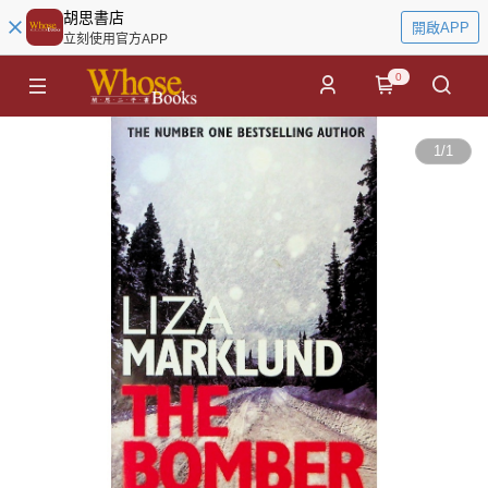
胡思書店
開啟APP
立刻使用官方APP
0
1
/
1