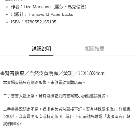
Apple Pay
作者：Liza Marklund（麗莎‧馬克倫德）
出版社：Transworld Paperbacks
街口支付
ISBN：9780552165105
悠遊付
Google Pay
詳細說明
相關推薦
全盈+PAY
大哥付你分期
相關說明
書背有摺痕／自然泛黃明顯／黃斑／11X18X4cm
【大哥付你分期使用說明】
AFTEE先享後付
1.本服務由台灣大哥大提供，台灣大哥大用戶可立即使用無須另外申請。
本賣場書籍只在網路販售，未放置於實體店面。
2.付款方式選擇「大哥付你分期」，訂單成立後會自動跳轉到大哥付的交易
相關說明
流程，驗證手機門號後，選擇欲分期的期數、繳款截止日，確認付款後即完
【關於「AFTEE先享後付」】
二手書書大量上架，若有沒檢查到的書寫或小損傷還請見諒。
成交易。
ATM付款
AFTEE先享後付是「在收到商品之後才付款」的支付方式。 讓您購物簡單
3.實際核准額度、可分期數及費用金額請依後續交易確認頁面所載為準。
便利好安心！
4.訂單成立30分鐘內，如未前往確認交易或遇審核未通過，訂單將自動取
二手書書況認定不易，追求完美者勿直接下訂。若有特殊要求(如：詳細書
１．簡單：不需註冊會員、不需綁卡、不需儲值。
運送方式
消。如遇「轉專審核」未通過狀況，表示未達大哥付你分期系統評分，恕無
況照片、套書需同版次或特定版次...等)，下訂前請先透過「客服留言」與
２．便利：只要手機號碼，簡訊認證，即可結帳。
法說明評估內容。
３．安心：先確認商品／服務後，再付款。
我們聯絡。
全家取貨付款【書籍"本數"8本以上，建議使用中華郵政宅配包
【繳款方式說明】
1.分期款項不併入電信帳單，「大哥付你分期」於每月結算日後寄送繳費提
裹】
【「AFTEE先享後付」結帳流程】
醒簡訊。