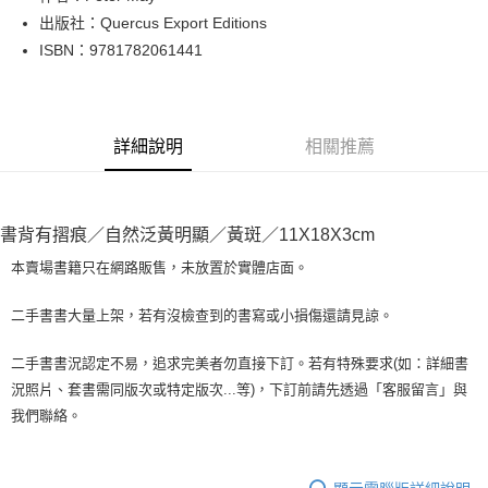
出版社：Quercus Export Editions
街口支付
ISBN：9781782061441
悠遊付
Google Pay
詳細說明
相關推薦
全盈+PAY
大哥付你分期
相關說明
書背有摺痕／自然泛黃明顯／黃斑／11X18X3cm
【大哥付你分期使用說明】
AFTEE先享後付
1.本服務由台灣大哥大提供，台灣大哥大用戶可立即使用無須另外申請。
本賣場書籍只在網路販售，未放置於實體店面。
2.付款方式選擇「大哥付你分期」，訂單成立後會自動跳轉到大哥付的交易
相關說明
流程，驗證手機門號後，選擇欲分期的期數、繳款截止日，確認付款後即完
【關於「AFTEE先享後付」】
二手書書大量上架，若有沒檢查到的書寫或小損傷還請見諒。
成交易。
ATM付款
AFTEE先享後付是「在收到商品之後才付款」的支付方式。 讓您購物簡單
3.實際核准額度、可分期數及費用金額請依後續交易確認頁面所載為準。
便利好安心！
4.訂單成立30分鐘內，如未前往確認交易或遇審核未通過，訂單將自動取
二手書書況認定不易，追求完美者勿直接下訂。若有特殊要求(如：詳細書
１．簡單：不需註冊會員、不需綁卡、不需儲值。
運送方式
消。如遇「轉專審核」未通過狀況，表示未達大哥付你分期系統評分，恕無
況照片、套書需同版次或特定版次...等)，下訂前請先透過「客服留言」與
２．便利：只要手機號碼，簡訊認證，即可結帳。
法說明評估內容。
３．安心：先確認商品／服務後，再付款。
我們聯絡。
全家取貨付款【書籍"本數"8本以上，建議使用中華郵政宅配包
【繳款方式說明】
1.分期款項不併入電信帳單，「大哥付你分期」於每月結算日後寄送繳費提
裹】
【「AFTEE先享後付」結帳流程】
醒簡訊。
１．於結帳方式選擇「AFTEE先享後付」後，將跳轉至「AFTEE先享後付」
每筆NT$65，滿NT$499(含以上)免運費
2.透過簡訊連結打開帳單後，可選擇「超商條碼／台灣大直營門市／銀行轉
結帳頁面，進行簡訊認證並確認金額後，即可完成結帳。