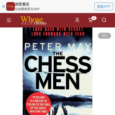
胡思書店
開啟APP
立刻使用官方APP
0
1
/
1