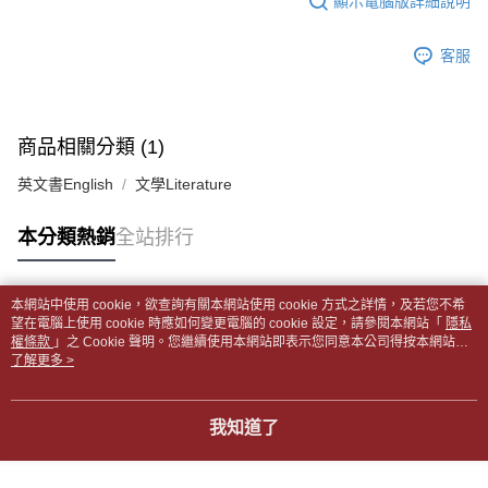
顯示電腦版詳細說明
帳／街口支付／iPASS MONEY」等通路繳費。
２．訂單成立數日內，您將收到繳費通知簡訊。
付款後全家取貨
３．收到繳費通知簡訊後14天內，點擊此簡訊中的連結，可透過四大超商／
【注意事項】
每筆NT$65，滿NT$499(含以上)免運費
客服
ATM／網路銀行／等多元方式進行付款，方視為交易完成。
1.本服務係由「台灣大哥大股份有限公司」（以下簡稱本公司）所提供，讓
※ 請注意：結帳手續完成當下不需立刻繳費，但若您需要取消訂單，請聯絡
用戶於交易時，得透過本服務購買商品或服務，並由商店將買賣／分期付款
7-11取貨付款【書籍"本數"8本以上，建議使用中華郵政宅配
購買商品的店家。未經商家同意取消之訂單仍視為有效，需透過AFTEE先享
買賣價金債權讓與本公司後，依約使用本公司帳單繳交帳款。
後付繳納相關費用。
包裹】
2.基於同意付款使用「大哥付你分期」之契約關係目的，商店將以您的個人
※ 交易是否成功請以「AFTEE先享後付 」之結帳頁面顯示為準，若有關於
商品相關分類 (1)
資料（包含姓名、電話或地址）提供予台灣大哥大進項蒐集、處理及利用，
每筆NT$65，滿NT$688(含以上)免運費
是否繳費成功／繳費後需取消欲退款等相關疑問，請聯繫「AFTEE先享後付
由本公司與您本人進行分期帳單所需資料之確認、核對及更正。
客戶支援中心」
https://netprotections.freshdesk.com/support/home
英文書English
文學Literature
3.完整用戶服務條款，請詳閱以下連結：
https://oppay.tw/userRule
付款後7-11取貨
【注意事項】
每筆NT$65，滿NT$688(含以上)免運費
本分類熱銷
全站排行
１．透過由恩沛科技股份有限公司提供之「AFTEE先享後付」服務完成之交
易，需依本服務之必要範圍內提供個人資料，並將交易相關給付款項請求債
中華郵政包裹
權轉讓予恩沛科技股份有限公司。
每筆NT$65，滿NT$688(含以上)免運費
２．關於個人資料處理事宜，請瀏覽以下網址：
本網站中使用 cookie，欲查詢有關本網站使用 cookie 方式之詳情，及若您不希
https://aftee.tw/terms/#terms3
熱門標籤
望在電腦上使用 cookie 時應如何變更電腦的 cookie 設定，請參閱本網站「
隱私
中華郵政包裹(離島)
３．未成年的使用者請事先徵得法定代理人或監護人之同意方可使用
權條款
」之 Cookie 聲明。您繼續使用本網站即表示您同意本公司得按本網站使
「AFTEE先享後付」，若未經同意申辦者引起之損失，本公司不負相關責
每筆NT$65，滿NT$688(含以上)免運費
用條款之 Cookie 聲明使用 cookie。
了解更多 >
任。
４．使用「AFTEE先享後付」時，將依據個別帳號之用戶狀況，依本公司即
士林門市自取(書送達簡訊通知)
時審查核予不同之上限額度；若仍有額度不足之情形，本公司將視審查結果
我知道了
免運費
請求用戶進行身份認證。
５．嚴禁一人註冊多個帳號或使用他人資訊註冊。若發現惡意使用之情形，
中華郵政【國際航空包裹】*收件人請填寫本名
恩沛科技股份有限公司將有權停止該用戶之使用額度並採取法律行動。
查看運費