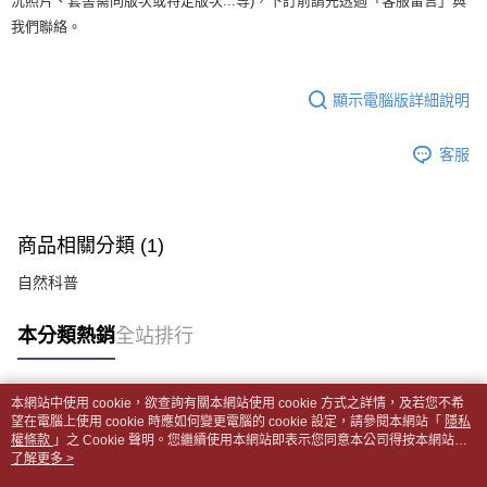
全家取貨付款【書籍"本數"8本以上，建議使用中華郵政宅配包
況照片、套書需同版次或特定版次...等)，下訂前請先透過「客服留言」與
【繳款方式說明】
1.分期款項不併入電信帳單，「大哥付你分期」於每月結算日後寄送繳費提
我們聯絡。
裹】
【「AFTEE先享後付」結帳流程】
醒簡訊。
１．於結帳方式選擇「AFTEE先享後付」後，將跳轉至「AFTEE先享後付」
每筆NT$65，滿NT$499(含以上)免運費
2.透過簡訊連結打開帳單後，可選擇「超商條碼／台灣大直營門市／銀行轉
結帳頁面，進行簡訊認證並確認金額後，即可完成結帳。
帳／街口支付／iPASS MONEY」等通路繳費。
２．訂單成立數日內，您將收到繳費通知簡訊。
付款後全家取貨
顯示電腦版詳細說明
３．收到繳費通知簡訊後14天內，點擊此簡訊中的連結，可透過四大超商／
【注意事項】
每筆NT$65，滿NT$499(含以上)免運費
ATM／網路銀行／等多元方式進行付款，方視為交易完成。
1.本服務係由「台灣大哥大股份有限公司」（以下簡稱本公司）所提供，讓
※ 請注意：結帳手續完成當下不需立刻繳費，但若您需要取消訂單，請聯絡
客服
用戶於交易時，得透過本服務購買商品或服務，並由商店將買賣／分期付款
7-11取貨付款【書籍"本數"8本以上，建議使用中華郵政宅配
購買商品的店家。未經商家同意取消之訂單仍視為有效，需透過AFTEE先享
買賣價金債權讓與本公司後，依約使用本公司帳單繳交帳款。
後付繳納相關費用。
包裹】
2.基於同意付款使用「大哥付你分期」之契約關係目的，商店將以您的個人
※ 交易是否成功請以「AFTEE先享後付 」之結帳頁面顯示為準，若有關於
資料（包含姓名、電話或地址）提供予台灣大哥大進項蒐集、處理及利用，
每筆NT$65，滿NT$688(含以上)免運費
是否繳費成功／繳費後需取消欲退款等相關疑問，請聯繫「AFTEE先享後付
由本公司與您本人進行分期帳單所需資料之確認、核對及更正。
商品相關分類 (1)
客戶支援中心」
https://netprotections.freshdesk.com/support/home
3.完整用戶服務條款，請詳閱以下連結：
https://oppay.tw/userRule
付款後7-11取貨
自然科普
【注意事項】
每筆NT$65，滿NT$688(含以上)免運費
１．透過由恩沛科技股份有限公司提供之「AFTEE先享後付」服務完成之交
易，需依本服務之必要範圍內提供個人資料，並將交易相關給付款項請求債
中華郵政包裹
本分類熱銷
全站排行
權轉讓予恩沛科技股份有限公司。
每筆NT$65，滿NT$688(含以上)免運費
２．關於個人資料處理事宜，請瀏覽以下網址：
https://aftee.tw/terms/#terms3
中華郵政包裹(離島)
本網站中使用 cookie，欲查詢有關本網站使用 cookie 方式之詳情，及若您不希
３．未成年的使用者請事先徵得法定代理人或監護人之同意方可使用
熱門標籤
望在電腦上使用 cookie 時應如何變更電腦的 cookie 設定，請參閱本網站「
隱私
「AFTEE先享後付」，若未經同意申辦者引起之損失，本公司不負相關責
每筆NT$65，滿NT$688(含以上)免運費
權條款
」之 Cookie 聲明。您繼續使用本網站即表示您同意本公司得按本網站使
任。
用條款之 Cookie 聲明使用 cookie。
了解更多 >
４．使用「AFTEE先享後付」時，將依據個別帳號之用戶狀況，依本公司即
士林門市自取(書送達簡訊通知)
時審查核予不同之上限額度；若仍有額度不足之情形，本公司將視審查結果