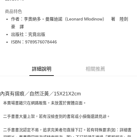
LINE Pay
商品特色
Apple Pay
作者：李奧納多‧曼羅迪諾（Leonard Mlodinow） 著 陸劍
豪 譯
街口支付
出版社：究竟出版
悠遊付
ISBN：9789576078446
Google Pay
全盈+PAY
詳細說明
相關推薦
大哥付你分期
相關說明
【大哥付你分期使用說明】
AFTEE先享後付
內頁有摺痕／自然泛黃／15X21X2cm
1.本服務由台灣大哥大提供，台灣大哥大用戶可立即使用無須另外申請。
2.付款方式選擇「大哥付你分期」，訂單成立後會自動跳轉到大哥付的交易
相關說明
本賣場書籍只在網路販售，未放置於實體店面。
流程，驗證手機門號後，選擇欲分期的期數、繳款截止日，確認付款後即完
【關於「AFTEE先享後付」】
成交易。
ATM付款
AFTEE先享後付是「在收到商品之後才付款」的支付方式。 讓您購物簡單
3.實際核准額度、可分期數及費用金額請依後續交易確認頁面所載為準。
二手書書大量上架，若有沒檢查到的書寫或小損傷還請見諒。
便利好安心！
4.訂單成立30分鐘內，如未前往確認交易或遇審核未通過，訂單將自動取
１．簡單：不需註冊會員、不需綁卡、不需儲值。
運送方式
消。如遇「轉專審核」未通過狀況，表示未達大哥付你分期系統評分，恕無
２．便利：只要手機號碼，簡訊認證，即可結帳。
二手書書況認定不易，追求完美者勿直接下訂。若有特殊要求(如：詳細書
法說明評估內容。
３．安心：先確認商品／服務後，再付款。