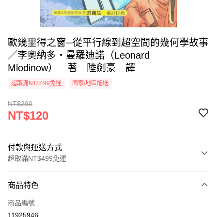
歐幾里得之窗─從平行線到超空間的幾何學故事
／李奧納多‧曼羅迪諾（Leonard
Mlodinow） 著 陸劍豪 譯
超取滿NT$499免運
國家/地區配送
NT$290
NT$120
付款與運送方式
超取滿NT$499免運
付款方式
商品特色
信用卡一次付款
商品編號
超商取貨付款
11925946