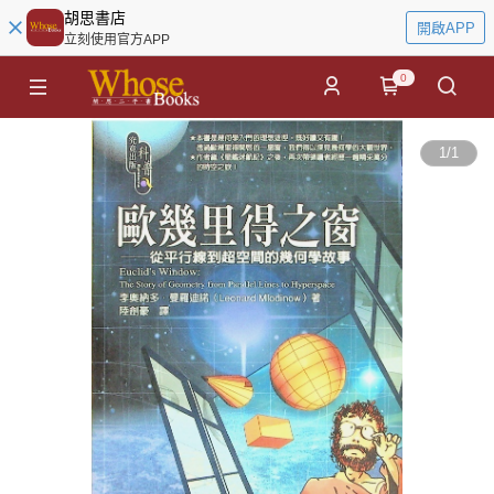
胡思書店
開啟APP
立刻使用官方APP
0
1
/
1