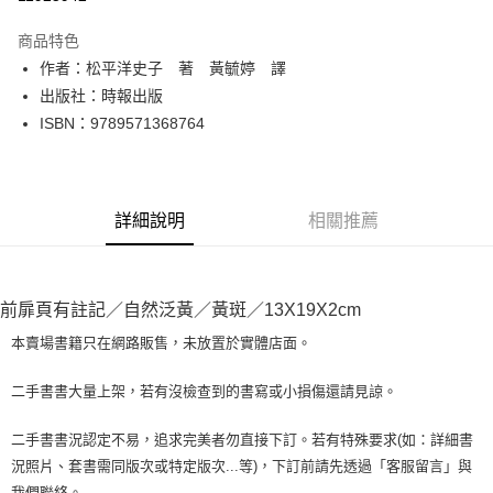
LINE Pay
商品特色
Apple Pay
作者：松平洋史子 著 黃毓婷 譯
出版社：時報出版
街口支付
ISBN：9789571368764
悠遊付
Google Pay
詳細說明
相關推薦
全盈+PAY
大哥付你分期
相關說明
前扉頁有註記／自然泛黃／黃斑／13X19X2cm
【大哥付你分期使用說明】
AFTEE先享後付
1.本服務由台灣大哥大提供，台灣大哥大用戶可立即使用無須另外申請。
本賣場書籍只在網路販售，未放置於實體店面。
2.付款方式選擇「大哥付你分期」，訂單成立後會自動跳轉到大哥付的交易
相關說明
流程，驗證手機門號後，選擇欲分期的期數、繳款截止日，確認付款後即完
【關於「AFTEE先享後付」】
二手書書大量上架，若有沒檢查到的書寫或小損傷還請見諒。
成交易。
ATM付款
AFTEE先享後付是「在收到商品之後才付款」的支付方式。 讓您購物簡單
3.實際核准額度、可分期數及費用金額請依後續交易確認頁面所載為準。
便利好安心！
4.訂單成立30分鐘內，如未前往確認交易或遇審核未通過，訂單將自動取
二手書書況認定不易，追求完美者勿直接下訂。若有特殊要求(如：詳細書
１．簡單：不需註冊會員、不需綁卡、不需儲值。
運送方式
消。如遇「轉專審核」未通過狀況，表示未達大哥付你分期系統評分，恕無
況照片、套書需同版次或特定版次...等)，下訂前請先透過「客服留言」與
２．便利：只要手機號碼，簡訊認證，即可結帳。
法說明評估內容。
３．安心：先確認商品／服務後，再付款。
我們聯絡。