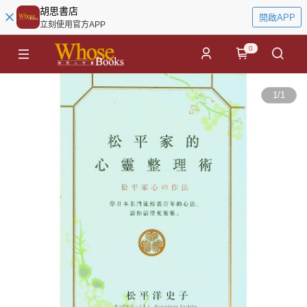
胡思書店
開啟APP
立刻使用官方APP
0
1
/
1