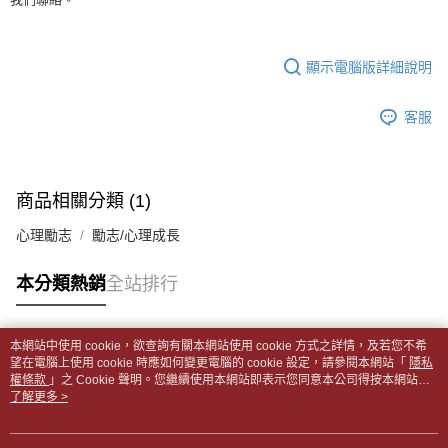
全家取貨付款【書籍"本數"8本以上，建議使用中華郵政宅配包
【繳款方式說明】
1.分期款項不併入電信帳單，「大哥付你分期」於每月結算日後寄送繳費提
裹】
【「AFTEE先享後付」結帳流程】
醒簡訊。
１．於結帳方式選擇「AFTEE先享後付」後，將跳轉至「AFTEE先享後付」
每筆NT$65，滿NT$499(含以上)免運費
2.透過簡訊連結打開帳單後，可選擇「超商條碼／台灣大直營門市／銀行轉
結帳頁面，進行簡訊認證並確認金額後，即可完成結帳。
顯示電腦版詳細說明
帳／街口支付／iPASS MONEY」等通路繳費。
２．訂單成立數日內，您將收到繳費通知簡訊。
付款後全家取貨
３．收到繳費通知簡訊後14天內，點擊此簡訊中的連結，可透過四大超商／
【注意事項】
每筆NT$65，滿NT$499(含以上)免運費
客服
ATM／網路銀行／等多元方式進行付款，方視為交易完成。
1.本服務係由「台灣大哥大股份有限公司」（以下簡稱本公司）所提供，讓
※ 請注意：結帳手續完成當下不需立刻繳費，但若您需要取消訂單，請聯絡
用戶於交易時，得透過本服務購買商品或服務，並由商店將買賣／分期付款
7-11取貨付款【書籍"本數"8本以上，建議使用中華郵政宅配
購買商品的店家。未經商家同意取消之訂單仍視為有效，需透過AFTEE先享
買賣價金債權讓與本公司後，依約使用本公司帳單繳交帳款。
後付繳納相關費用。
包裹】
2.基於同意付款使用「大哥付你分期」之契約關係目的，商店將以您的個人
※ 交易是否成功請以「AFTEE先享後付 」之結帳頁面顯示為準，若有關於
商品相關分類 (1)
資料（包含姓名、電話或地址）提供予台灣大哥大進項蒐集、處理及利用，
每筆NT$65，滿NT$688(含以上)免運費
是否繳費成功／繳費後需取消欲退款等相關疑問，請聯繫「AFTEE先享後付
由本公司與您本人進行分期帳單所需資料之確認、核對及更正。
客戶支援中心」
https://netprotections.freshdesk.com/support/home
心理勵志
勵志/心理成長
3.完整用戶服務條款，請詳閱以下連結：
https://oppay.tw/userRule
付款後7-11取貨
【注意事項】
每筆NT$65，滿NT$688(含以上)免運費
本分類熱銷
全站排行
１．透過由恩沛科技股份有限公司提供之「AFTEE先享後付」服務完成之交
易，需依本服務之必要範圍內提供個人資料，並將交易相關給付款項請求債
中華郵政包裹
權轉讓予恩沛科技股份有限公司。
每筆NT$65，滿NT$688(含以上)免運費
２．關於個人資料處理事宜，請瀏覽以下網址：
本網站中使用 cookie，欲查詢有關本網站使用 cookie 方式之詳情，及若您不希
https://aftee.tw/terms/#terms3
熱門標籤
望在電腦上使用 cookie 時應如何變更電腦的 cookie 設定，請參閱本網站「
隱私
中華郵政包裹(離島)
３．未成年的使用者請事先徵得法定代理人或監護人之同意方可使用
權條款
」之 Cookie 聲明。您繼續使用本網站即表示您同意本公司得按本網站使
「AFTEE先享後付」，若未經同意申辦者引起之損失，本公司不負相關責
每筆NT$65，滿NT$688(含以上)免運費
用條款之 Cookie 聲明使用 cookie。
了解更多 >
任。
４．使用「AFTEE先享後付」時，將依據個別帳號之用戶狀況，依本公司即
士林門市自取(書送達簡訊通知)
時審查核予不同之上限額度；若仍有額度不足之情形，本公司將視審查結果