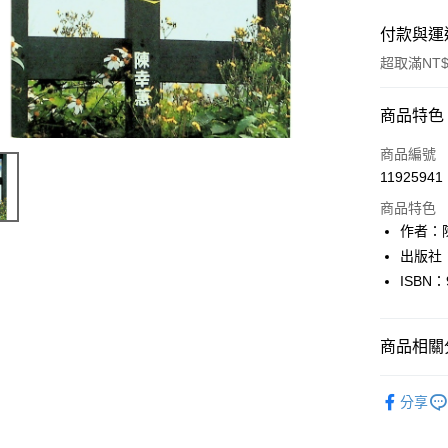
付款與運
超取滿NT$
付款方式
商品特色
信用卡一
商品編號
11925941
超商取貨
商品特色
LINE Pay
作者：
出版社
Apple Pay
ISBN：
街口支付
悠遊付
商品相關分
Google Pa
文學
華
分享
全盈+PAY
大哥付你