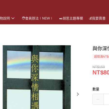
購物說明
🧑會員辦法∣NEW∣
✒️胡思主題專欄
💰我要賣書
與你深
超取滿NT$
NT$150
NT$8
數量