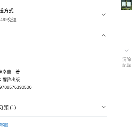
送方式
499免運
次付款
付款
清除
紀錄
陳幸蕙 著
：爾雅出版
9789576390500
類 (1)
y
文創作
客服
分期