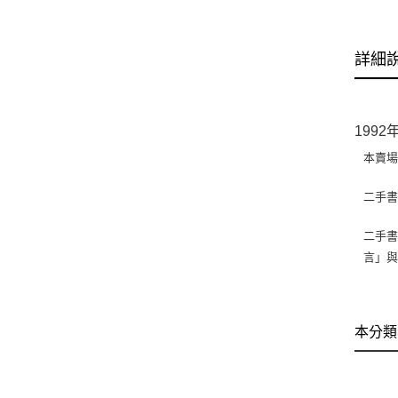
詳細
199
本賣
二手
二手書
言」
本分類