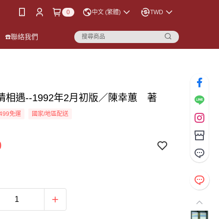
0
中文 (繁體)
TWD
☎️聯絡我們
情相遇--1992年2月初版／陳幸蕙 著
499免運
國家/地區配送
0