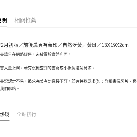
相關說明
【大哥付
AFTEE先
1.本服務
說明
相關推薦
2.付款方
相關說明
流程，驗
【關於「A
ATM付款
完成交易
AFTEE
3.實際核
便利好安
2年2月初版／前後扉頁有蓋印／自然泛黃／黃斑／13X19X2cm
4.訂單成
１．簡單
消。如遇
２．便利
場書籍只在網路販售，未放置於實體店面。
運送方式
無法說明
３．安心
【繳款方
全家取貨付
書書大量上架，若有沒檢查到的書寫或小損傷還請見諒。
1.分期款
【「AFT
醒簡訊。
包裹】
１．於結帳
2.透過簡
付」結帳
書況認定不易，追求完美者勿直接下訂。若有特殊要求(如：詳細書況照片、套書
每筆NT$6
帳／街口支
２．訂單
與我們聯絡。
３．收到繳
付款後全
【注意事
／ATM／
1.本服務
每筆NT$6
※ 請注意
用戶於交
絡購買商品
款買賣價
7-11取
先享後付
熱銷
全站排行
2.基於同
※ 交易是
包裹】
資料（包
是否繳費成
用，由本
每筆NT$6
付客戶支
3.完整用