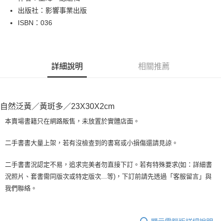
出版社：影響事業出版
街口支付
ISBN：036
悠遊付
Google Pay
詳細說明
相關推薦
全盈+PAY
大哥付你分期
相關說明
自然泛黃／黃斑多／23X30X2cm
【大哥付你分期使用說明】
AFTEE先享後付
1.本服務由台灣大哥大提供，台灣大哥大用戶可立即使用無須另外申請。
本賣場書籍只在網路販售，未放置於實體店面。
2.付款方式選擇「大哥付你分期」，訂單成立後會自動跳轉到大哥付的交易
相關說明
流程，驗證手機門號後，選擇欲分期的期數、繳款截止日，確認付款後即完
【關於「AFTEE先享後付」】
二手書書大量上架，若有沒檢查到的書寫或小損傷還請見諒。
成交易。
ATM付款
AFTEE先享後付是「在收到商品之後才付款」的支付方式。 讓您購物簡單
3.實際核准額度、可分期數及費用金額請依後續交易確認頁面所載為準。
便利好安心！
4.訂單成立30分鐘內，如未前往確認交易或遇審核未通過，訂單將自動取
二手書書況認定不易，追求完美者勿直接下訂。若有特殊要求(如：詳細書
１．簡單：不需註冊會員、不需綁卡、不需儲值。
運送方式
消。如遇「轉專審核」未通過狀況，表示未達大哥付你分期系統評分，恕無
況照片、套書需同版次或特定版次...等)，下訂前請先透過「客服留言」與
２．便利：只要手機號碼，簡訊認證，即可結帳。
法說明評估內容。
３．安心：先確認商品／服務後，再付款。
我們聯絡。
全家取貨付款【書籍"本數"8本以上，建議使用中華郵政宅配包
【繳款方式說明】
1.分期款項不併入電信帳單，「大哥付你分期」於每月結算日後寄送繳費提
裹】
【「AFTEE先享後付」結帳流程】
醒簡訊。
１．於結帳方式選擇「AFTEE先享後付」後，將跳轉至「AFTEE先享後付」
每筆NT$65，滿NT$499(含以上)免運費
2.透過簡訊連結打開帳單後，可選擇「超商條碼／台灣大直營門市／銀行轉
結帳頁面，進行簡訊認證並確認金額後，即可完成結帳。