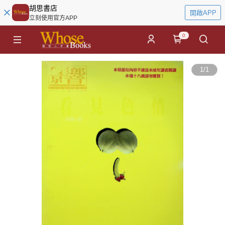
胡思書店
開啟APP
立刻使用官方APP
0
1
/
1