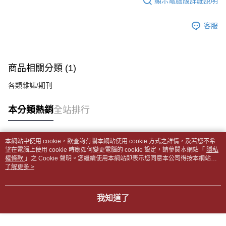
顯示電腦版詳細說明
帳／街口支付／iPASS MONEY」等通路繳費。
２．訂單成立數日內，您將收到繳費通知簡訊。
付款後全家取貨
３．收到繳費通知簡訊後14天內，點擊此簡訊中的連結，可透過四大超商／
【注意事項】
每筆NT$65，滿NT$499(含以上)免運費
客服
ATM／網路銀行／等多元方式進行付款，方視為交易完成。
1.本服務係由「台灣大哥大股份有限公司」（以下簡稱本公司）所提供，讓
※ 請注意：結帳手續完成當下不需立刻繳費，但若您需要取消訂單，請聯絡
用戶於交易時，得透過本服務購買商品或服務，並由商店將買賣／分期付款
7-11取貨付款【書籍"本數"8本以上，建議使用中華郵政宅配
購買商品的店家。未經商家同意取消之訂單仍視為有效，需透過AFTEE先享
買賣價金債權讓與本公司後，依約使用本公司帳單繳交帳款。
後付繳納相關費用。
包裹】
2.基於同意付款使用「大哥付你分期」之契約關係目的，商店將以您的個人
※ 交易是否成功請以「AFTEE先享後付 」之結帳頁面顯示為準，若有關於
商品相關分類 (1)
資料（包含姓名、電話或地址）提供予台灣大哥大進項蒐集、處理及利用，
每筆NT$65，滿NT$688(含以上)免運費
是否繳費成功／繳費後需取消欲退款等相關疑問，請聯繫「AFTEE先享後付
由本公司與您本人進行分期帳單所需資料之確認、核對及更正。
客戶支援中心」
https://netprotections.freshdesk.com/support/home
各類雜誌/期刊
3.完整用戶服務條款，請詳閱以下連結：
https://oppay.tw/userRule
付款後7-11取貨
【注意事項】
每筆NT$65，滿NT$688(含以上)免運費
本分類熱銷
全站排行
１．透過由恩沛科技股份有限公司提供之「AFTEE先享後付」服務完成之交
易，需依本服務之必要範圍內提供個人資料，並將交易相關給付款項請求債
中華郵政包裹
權轉讓予恩沛科技股份有限公司。
每筆NT$65，滿NT$688(含以上)免運費
２．關於個人資料處理事宜，請瀏覽以下網址：
本網站中使用 cookie，欲查詢有關本網站使用 cookie 方式之詳情，及若您不希
https://aftee.tw/terms/#terms3
熱門標籤
望在電腦上使用 cookie 時應如何變更電腦的 cookie 設定，請參閱本網站「
隱私
中華郵政包裹(離島)
３．未成年的使用者請事先徵得法定代理人或監護人之同意方可使用
權條款
」之 Cookie 聲明。您繼續使用本網站即表示您同意本公司得按本網站使
「AFTEE先享後付」，若未經同意申辦者引起之損失，本公司不負相關責
每筆NT$65，滿NT$688(含以上)免運費
用條款之 Cookie 聲明使用 cookie。
了解更多 >
任。
４．使用「AFTEE先享後付」時，將依據個別帳號之用戶狀況，依本公司即
士林門市自取(書送達簡訊通知)
時審查核予不同之上限額度；若仍有額度不足之情形，本公司將視審查結果
我知道了
免運費
請求用戶進行身份認證。
５．嚴禁一人註冊多個帳號或使用他人資訊註冊。若發現惡意使用之情形，
中華郵政【國際航空包裹】*收件人請填寫本名
恩沛科技股份有限公司將有權停止該用戶之使用額度並採取法律行動。
查看運費