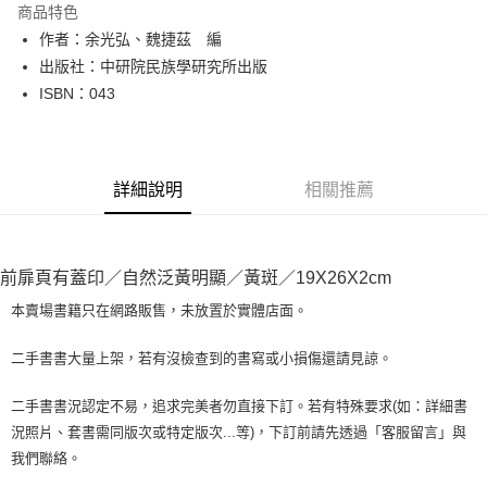
商品特色
Apple Pay
作者：余光弘、魏捷茲 編
出版社：中研院民族學研究所出版
街口支付
ISBN：043
悠遊付
Google Pay
詳細說明
相關推薦
全盈+PAY
大哥付你分期
相關說明
前扉頁有蓋印／自然泛黃明顯／黃斑／19X26X2cm
【大哥付你分期使用說明】
AFTEE先享後付
1.本服務由台灣大哥大提供，台灣大哥大用戶可立即使用無須另外申請。
本賣場書籍只在網路販售，未放置於實體店面。
2.付款方式選擇「大哥付你分期」，訂單成立後會自動跳轉到大哥付的交易
相關說明
流程，驗證手機門號後，選擇欲分期的期數、繳款截止日，確認付款後即完
【關於「AFTEE先享後付」】
二手書書大量上架，若有沒檢查到的書寫或小損傷還請見諒。
成交易。
ATM付款
AFTEE先享後付是「在收到商品之後才付款」的支付方式。 讓您購物簡單
3.實際核准額度、可分期數及費用金額請依後續交易確認頁面所載為準。
便利好安心！
4.訂單成立30分鐘內，如未前往確認交易或遇審核未通過，訂單將自動取
二手書書況認定不易，追求完美者勿直接下訂。若有特殊要求(如：詳細書
１．簡單：不需註冊會員、不需綁卡、不需儲值。
運送方式
消。如遇「轉專審核」未通過狀況，表示未達大哥付你分期系統評分，恕無
況照片、套書需同版次或特定版次...等)，下訂前請先透過「客服留言」與
２．便利：只要手機號碼，簡訊認證，即可結帳。
法說明評估內容。
３．安心：先確認商品／服務後，再付款。
我們聯絡。
全家取貨付款【書籍"本數"8本以上，建議使用中華郵政宅配包
【繳款方式說明】
1.分期款項不併入電信帳單，「大哥付你分期」於每月結算日後寄送繳費提
裹】