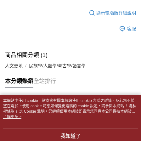
【「AFTEE先享後付」結帳流程】
醒簡訊。
１．於結帳方式選擇「AFTEE先享後付」後，將跳轉至「AFTEE先享後付」
每筆NT$65，滿NT$499(含以上)免運費
2.透過簡訊連結打開帳單後，可選擇「超商條碼／台灣大直營門市／銀行轉
結帳頁面，進行簡訊認證並確認金額後，即可完成結帳。
顯示電腦版詳細說明
帳／街口支付／iPASS MONEY」等通路繳費。
２．訂單成立數日內，您將收到繳費通知簡訊。
付款後全家取貨
３．收到繳費通知簡訊後14天內，點擊此簡訊中的連結，可透過四大超商／
【注意事項】
每筆NT$65，滿NT$499(含以上)免運費
客服
ATM／網路銀行／等多元方式進行付款，方視為交易完成。
1.本服務係由「台灣大哥大股份有限公司」（以下簡稱本公司）所提供，讓
※ 請注意：結帳手續完成當下不需立刻繳費，但若您需要取消訂單，請聯絡
用戶於交易時，得透過本服務購買商品或服務，並由商店將買賣／分期付款
7-11取貨付款【書籍"本數"8本以上，建議使用中華郵政宅配
購買商品的店家。未經商家同意取消之訂單仍視為有效，需透過AFTEE先享
買賣價金債權讓與本公司後，依約使用本公司帳單繳交帳款。
後付繳納相關費用。
包裹】
2.基於同意付款使用「大哥付你分期」之契約關係目的，商店將以您的個人
※ 交易是否成功請以「AFTEE先享後付 」之結帳頁面顯示為準，若有關於
商品相關分類 (1)
資料（包含姓名、電話或地址）提供予台灣大哥大進項蒐集、處理及利用，
每筆NT$65，滿NT$688(含以上)免運費
是否繳費成功／繳費後需取消欲退款等相關疑問，請聯繫「AFTEE先享後付
由本公司與您本人進行分期帳單所需資料之確認、核對及更正。
客戶支援中心」
https://netprotections.freshdesk.com/support/home
人文史地
民族學/人類學/考古學/語言學
3.完整用戶服務條款，請詳閱以下連結：
https://oppay.tw/userRule
付款後7-11取貨
【注意事項】
每筆NT$65，滿NT$688(含以上)免運費
本分類熱銷
全站排行
１．透過由恩沛科技股份有限公司提供之「AFTEE先享後付」服務完成之交
易，需依本服務之必要範圍內提供個人資料，並將交易相關給付款項請求債
中華郵政包裹
權轉讓予恩沛科技股份有限公司。
每筆NT$65，滿NT$688(含以上)免運費
２．關於個人資料處理事宜，請瀏覽以下網址：
本網站中使用 cookie，欲查詢有關本網站使用 cookie 方式之詳情，及若您不希
https://aftee.tw/terms/#terms3
熱門標籤
望在電腦上使用 cookie 時應如何變更電腦的 cookie 設定，請參閱本網站「
隱私
中華郵政包裹(離島)
３．未成年的使用者請事先徵得法定代理人或監護人之同意方可使用
權條款
」之 Cookie 聲明。您繼續使用本網站即表示您同意本公司得按本網站使
「AFTEE先享後付」，若未經同意申辦者引起之損失，本公司不負相關責
每筆NT$65，滿NT$688(含以上)免運費
用條款之 Cookie 聲明使用 cookie。
了解更多 >
任。
４．使用「AFTEE先享後付」時，將依據個別帳號之用戶狀況，依本公司即
士林門市自取(書送達簡訊通知)
時審查核予不同之上限額度；若仍有額度不足之情形，本公司將視審查結果
我知道了
免運費
請求用戶進行身份認證。