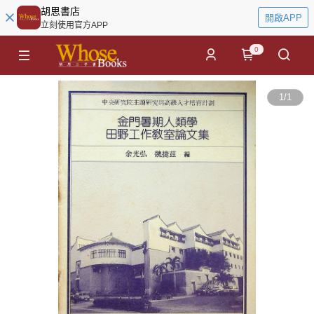
胡思書店
開啟APP
立刻使用官方APP
0
1
/
1