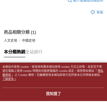
顯示電腦版詳細說明
帳／街口支付／iPASS MONEY」等通路繳費。
２．訂單成立數日內，您將收到繳費通知簡訊。
付款後全家取貨
３．收到繳費通知簡訊後14天內，點擊此簡訊中的連結，可透過四大超商／
【注意事項】
每筆NT$65，滿NT$499(含以上)免運費
客服
ATM／網路銀行／等多元方式進行付款，方視為交易完成。
1.本服務係由「台灣大哥大股份有限公司」（以下簡稱本公司）所提供，讓
※ 請注意：結帳手續完成當下不需立刻繳費，但若您需要取消訂單，請聯絡
用戶於交易時，得透過本服務購買商品或服務，並由商店將買賣／分期付款
7-11取貨付款【書籍"本數"8本以上，建議使用中華郵政宅配
購買商品的店家。未經商家同意取消之訂單仍視為有效，需透過AFTEE先享
買賣價金債權讓與本公司後，依約使用本公司帳單繳交帳款。
後付繳納相關費用。
包裹】
2.基於同意付款使用「大哥付你分期」之契約關係目的，商店將以您的個人
※ 交易是否成功請以「AFTEE先享後付 」之結帳頁面顯示為準，若有關於
商品相關分類 (1)
資料（包含姓名、電話或地址）提供予台灣大哥大進項蒐集、處理及利用，
每筆NT$65，滿NT$688(含以上)免運費
是否繳費成功／繳費後需取消欲退款等相關疑問，請聯繫「AFTEE先享後付
由本公司與您本人進行分期帳單所需資料之確認、核對及更正。
客戶支援中心」
https://netprotections.freshdesk.com/support/home
人文史地
中國史地
3.完整用戶服務條款，請詳閱以下連結：
https://oppay.tw/userRule
付款後7-11取貨
【注意事項】
每筆NT$65，滿NT$688(含以上)免運費
本分類熱銷
全站排行
１．透過由恩沛科技股份有限公司提供之「AFTEE先享後付」服務完成之交
易，需依本服務之必要範圍內提供個人資料，並將交易相關給付款項請求債
中華郵政包裹
權轉讓予恩沛科技股份有限公司。
每筆NT$65，滿NT$688(含以上)免運費
２．關於個人資料處理事宜，請瀏覽以下網址：
本網站中使用 cookie，欲查詢有關本網站使用 cookie 方式之詳情，及若您不希
https://aftee.tw/terms/#terms3
熱門標籤
望在電腦上使用 cookie 時應如何變更電腦的 cookie 設定，請參閱本網站「
隱私
中華郵政包裹(離島)
３．未成年的使用者請事先徵得法定代理人或監護人之同意方可使用
權條款
」之 Cookie 聲明。您繼續使用本網站即表示您同意本公司得按本網站使
「AFTEE先享後付」，若未經同意申辦者引起之損失，本公司不負相關責
每筆NT$65，滿NT$688(含以上)免運費
用條款之 Cookie 聲明使用 cookie。
了解更多 >
任。
４．使用「AFTEE先享後付」時，將依據個別帳號之用戶狀況，依本公司即
士林門市自取(書送達簡訊通知)
時審查核予不同之上限額度；若仍有額度不足之情形，本公司將視審查結果
我知道了
免運費
請求用戶進行身份認證。
５．嚴禁一人註冊多個帳號或使用他人資訊註冊。若發現惡意使用之情形，
中華郵政【國際航空包裹】*收件人請填寫本名
恩沛科技股份有限公司將有權停止該用戶之使用額度並採取法律行動。
查看運費