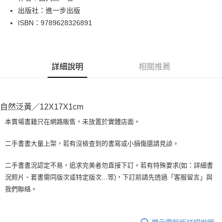
出版社：進一步出版
街口支付
ISBN：9789628326891
悠遊付
Google Pay
詳細說明
相關推薦
全盈+PAY
大哥付你分期
相關說明
自然泛黃／12X17X1cm
【大哥付你分期使用說明】
AFTEE先享後付
1.本服務由台灣大哥大提供，台灣大哥大用戶可立即使用無須另外申請。
本賣場書籍只在網路販售，未放置於實體店面。
2.付款方式選擇「大哥付你分期」，訂單成立後會自動跳轉到大哥付的交易
相關說明
流程，驗證手機門號後，選擇欲分期的期數、繳款截止日，確認付款後即完
【關於「AFTEE先享後付」】
二手書書大量上架，若有沒檢查到的書寫或小損傷還請見諒。
成交易。
ATM付款
AFTEE先享後付是「在收到商品之後才付款」的支付方式。 讓您購物簡單
3.實際核准額度、可分期數及費用金額請依後續交易確認頁面所載為準。
便利好安心！
4.訂單成立30分鐘內，如未前往確認交易或遇審核未通過，訂單將自動取
二手書書況認定不易，追求完美者勿直接下訂。若有特殊要求(如：詳細書
１．簡單：不需註冊會員、不需綁卡、不需儲值。
運送方式
消。如遇「轉專審核」未通過狀況，表示未達大哥付你分期系統評分，恕無
況照片、套書需同版次或特定版次...等)，下訂前請先透過「客服留言」與
２．便利：只要手機號碼，簡訊認證，即可結帳。
法說明評估內容。
３．安心：先確認商品／服務後，再付款。
我們聯絡。
全家取貨付款【書籍"本數"8本以上，建議使用中華郵政宅配包
【繳款方式說明】
1.分期款項不併入電信帳單，「大哥付你分期」於每月結算日後寄送繳費提
裹】
【「AFTEE先享後付」結帳流程】
醒簡訊。
１．於結帳方式選擇「AFTEE先享後付」後，將跳轉至「AFTEE先享後付」
每筆NT$65，滿NT$499(含以上)免運費
2.透過簡訊連結打開帳單後，可選擇「超商條碼／台灣大直營門市／銀行轉
結帳頁面，進行簡訊認證並確認金額後，即可完成結帳。