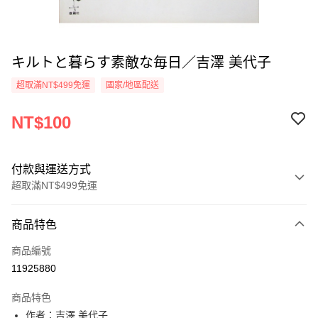
キルトと暮らす素敵な毎日／吉澤 美代子
超取滿NT$499免運
國家/地區配送
NT$100
付款與運送方式
超取滿NT$499免運
付款方式
商品特色
信用卡一次付款
商品編號
超商取貨付款
11925880
LINE Pay
商品特色
Apple Pay
作者：吉澤 美代子