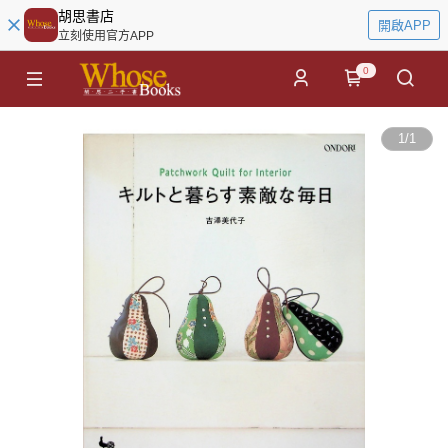
胡思書店
開啟APP
立刻使用官方APP
0
1
/
1