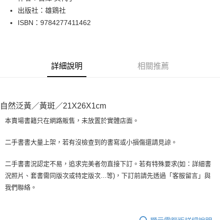
出版社：雄鶏社
街口支付
ISBN：9784277411462
悠遊付
Google Pay
詳細說明
相關推薦
全盈+PAY
大哥付你分期
相關說明
自然泛黃／黃斑／21X26X1cm
【大哥付你分期使用說明】
AFTEE先享後付
1.本服務由台灣大哥大提供，台灣大哥大用戶可立即使用無須另外申請。
本賣場書籍只在網路販售，未放置於實體店面。
2.付款方式選擇「大哥付你分期」，訂單成立後會自動跳轉到大哥付的交易
相關說明
流程，驗證手機門號後，選擇欲分期的期數、繳款截止日，確認付款後即完
【關於「AFTEE先享後付」】
二手書書大量上架，若有沒檢查到的書寫或小損傷還請見諒。
成交易。
ATM付款
AFTEE先享後付是「在收到商品之後才付款」的支付方式。 讓您購物簡單
3.實際核准額度、可分期數及費用金額請依後續交易確認頁面所載為準。
便利好安心！
4.訂單成立30分鐘內，如未前往確認交易或遇審核未通過，訂單將自動取
二手書書況認定不易，追求完美者勿直接下訂。若有特殊要求(如：詳細書
１．簡單：不需註冊會員、不需綁卡、不需儲值。
運送方式
消。如遇「轉專審核」未通過狀況，表示未達大哥付你分期系統評分，恕無
況照片、套書需同版次或特定版次...等)，下訂前請先透過「客服留言」與
２．便利：只要手機號碼，簡訊認證，即可結帳。
法說明評估內容。
３．安心：先確認商品／服務後，再付款。
我們聯絡。
全家取貨付款【書籍"本數"8本以上，建議使用中華郵政宅配包
【繳款方式說明】
1.分期款項不併入電信帳單，「大哥付你分期」於每月結算日後寄送繳費提
裹】
【「AFTEE先享後付」結帳流程】
醒簡訊。
１．於結帳方式選擇「AFTEE先享後付」後，將跳轉至「AFTEE先享後付」
每筆NT$65，滿NT$499(含以上)免運費
2.透過簡訊連結打開帳單後，可選擇「超商條碼／台灣大直營門市／銀行轉
結帳頁面，進行簡訊認證並確認金額後，即可完成結帳。