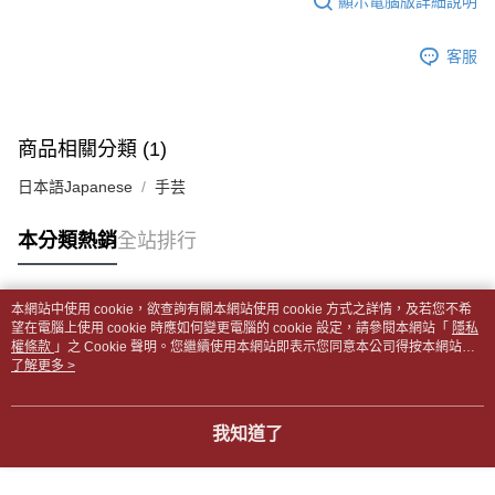
顯示電腦版詳細說明
帳／街口支付／iPASS MONEY」等通路繳費。
２．訂單成立數日內，您將收到繳費通知簡訊。
付款後全家取貨
３．收到繳費通知簡訊後14天內，點擊此簡訊中的連結，可透過四大超商／
【注意事項】
每筆NT$65，滿NT$499(含以上)免運費
客服
ATM／網路銀行／等多元方式進行付款，方視為交易完成。
1.本服務係由「台灣大哥大股份有限公司」（以下簡稱本公司）所提供，讓
※ 請注意：結帳手續完成當下不需立刻繳費，但若您需要取消訂單，請聯絡
用戶於交易時，得透過本服務購買商品或服務，並由商店將買賣／分期付款
7-11取貨付款【書籍"本數"8本以上，建議使用中華郵政宅配
購買商品的店家。未經商家同意取消之訂單仍視為有效，需透過AFTEE先享
買賣價金債權讓與本公司後，依約使用本公司帳單繳交帳款。
後付繳納相關費用。
包裹】
2.基於同意付款使用「大哥付你分期」之契約關係目的，商店將以您的個人
※ 交易是否成功請以「AFTEE先享後付 」之結帳頁面顯示為準，若有關於
商品相關分類 (1)
資料（包含姓名、電話或地址）提供予台灣大哥大進項蒐集、處理及利用，
每筆NT$65，滿NT$688(含以上)免運費
是否繳費成功／繳費後需取消欲退款等相關疑問，請聯繫「AFTEE先享後付
由本公司與您本人進行分期帳單所需資料之確認、核對及更正。
客戶支援中心」
https://netprotections.freshdesk.com/support/home
日本語Japanese
手芸
3.完整用戶服務條款，請詳閱以下連結：
https://oppay.tw/userRule
付款後7-11取貨
【注意事項】
每筆NT$65，滿NT$688(含以上)免運費
本分類熱銷
全站排行
１．透過由恩沛科技股份有限公司提供之「AFTEE先享後付」服務完成之交
易，需依本服務之必要範圍內提供個人資料，並將交易相關給付款項請求債
中華郵政包裹
權轉讓予恩沛科技股份有限公司。
每筆NT$65，滿NT$688(含以上)免運費
２．關於個人資料處理事宜，請瀏覽以下網址：
本網站中使用 cookie，欲查詢有關本網站使用 cookie 方式之詳情，及若您不希
https://aftee.tw/terms/#terms3
熱門標籤
望在電腦上使用 cookie 時應如何變更電腦的 cookie 設定，請參閱本網站「
隱私
中華郵政包裹(離島)
３．未成年的使用者請事先徵得法定代理人或監護人之同意方可使用
權條款
」之 Cookie 聲明。您繼續使用本網站即表示您同意本公司得按本網站使
「AFTEE先享後付」，若未經同意申辦者引起之損失，本公司不負相關責
每筆NT$65，滿NT$688(含以上)免運費
用條款之 Cookie 聲明使用 cookie。
了解更多 >
任。
４．使用「AFTEE先享後付」時，將依據個別帳號之用戶狀況，依本公司即
士林門市自取(書送達簡訊通知)
時審查核予不同之上限額度；若仍有額度不足之情形，本公司將視審查結果
我知道了
免運費
請求用戶進行身份認證。
５．嚴禁一人註冊多個帳號或使用他人資訊註冊。若發現惡意使用之情形，
中華郵政【國際航空包裹】*收件人請填寫本名
恩沛科技股份有限公司將有權停止該用戶之使用額度並採取法律行動。
查看運費