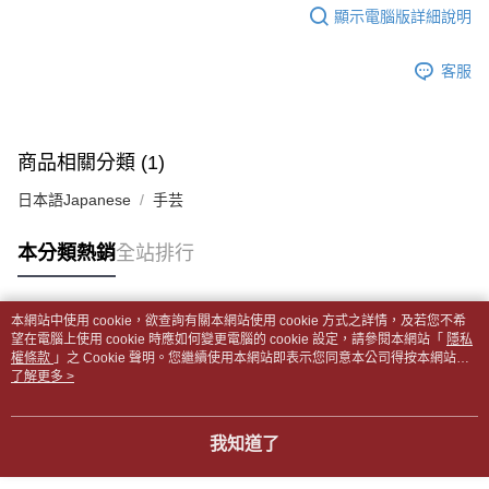
每筆NT$65，滿NT$499(含以上)免運費
2.透過簡訊連結打開帳單後，可選擇「超商條碼／台灣大直營門市／銀行轉
結帳頁面，進行簡訊認證並確認金額後，即可完成結帳。
顯示電腦版詳細說明
帳／街口支付／iPASS MONEY」等通路繳費。
２．訂單成立數日內，您將收到繳費通知簡訊。
付款後全家取貨
３．收到繳費通知簡訊後14天內，點擊此簡訊中的連結，可透過四大超商／
【注意事項】
每筆NT$65，滿NT$499(含以上)免運費
客服
ATM／網路銀行／等多元方式進行付款，方視為交易完成。
1.本服務係由「台灣大哥大股份有限公司」（以下簡稱本公司）所提供，讓
※ 請注意：結帳手續完成當下不需立刻繳費，但若您需要取消訂單，請聯絡
用戶於交易時，得透過本服務購買商品或服務，並由商店將買賣／分期付款
7-11取貨付款【書籍"本數"8本以上，建議使用中華郵政宅配
購買商品的店家。未經商家同意取消之訂單仍視為有效，需透過AFTEE先享
買賣價金債權讓與本公司後，依約使用本公司帳單繳交帳款。
後付繳納相關費用。
包裹】
2.基於同意付款使用「大哥付你分期」之契約關係目的，商店將以您的個人
※ 交易是否成功請以「AFTEE先享後付 」之結帳頁面顯示為準，若有關於
商品相關分類 (1)
資料（包含姓名、電話或地址）提供予台灣大哥大進項蒐集、處理及利用，
每筆NT$65，滿NT$688(含以上)免運費
是否繳費成功／繳費後需取消欲退款等相關疑問，請聯繫「AFTEE先享後付
由本公司與您本人進行分期帳單所需資料之確認、核對及更正。
客戶支援中心」
https://netprotections.freshdesk.com/support/home
日本語Japanese
手芸
3.完整用戶服務條款，請詳閱以下連結：
https://oppay.tw/userRule
付款後7-11取貨
【注意事項】
每筆NT$65，滿NT$688(含以上)免運費
本分類熱銷
全站排行
１．透過由恩沛科技股份有限公司提供之「AFTEE先享後付」服務完成之交
易，需依本服務之必要範圍內提供個人資料，並將交易相關給付款項請求債
中華郵政包裹
權轉讓予恩沛科技股份有限公司。
每筆NT$65，滿NT$688(含以上)免運費
２．關於個人資料處理事宜，請瀏覽以下網址：
本網站中使用 cookie，欲查詢有關本網站使用 cookie 方式之詳情，及若您不希
https://aftee.tw/terms/#terms3
熱門標籤
望在電腦上使用 cookie 時應如何變更電腦的 cookie 設定，請參閱本網站「
隱私
中華郵政包裹(離島)
３．未成年的使用者請事先徵得法定代理人或監護人之同意方可使用
權條款
」之 Cookie 聲明。您繼續使用本網站即表示您同意本公司得按本網站使
「AFTEE先享後付」，若未經同意申辦者引起之損失，本公司不負相關責
每筆NT$65，滿NT$688(含以上)免運費
用條款之 Cookie 聲明使用 cookie。
了解更多 >
任。
４．使用「AFTEE先享後付」時，將依據個別帳號之用戶狀況，依本公司即
士林門市自取(書送達簡訊通知)
時審查核予不同之上限額度；若仍有額度不足之情形，本公司將視審查結果
我知道了
免運費
請求用戶進行身份認證。
５．嚴禁一人註冊多個帳號或使用他人資訊註冊。若發現惡意使用之情形，
中華郵政【國際航空包裹】*收件人請填寫本名
恩沛科技股份有限公司將有權停止該用戶之使用額度並採取法律行動。
查看運費