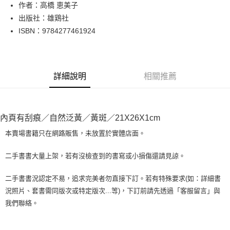
Apple Pay
作者：高橋 恵美子
出版社：雄鶏社
街口支付
ISBN：9784277461924
悠遊付
Google Pay
詳細說明
相關推薦
全盈+PAY
大哥付你分期
相關說明
內頁有刮痕／自然泛黃／黃斑／21X26X1cm
【大哥付你分期使用說明】
AFTEE先享後付
1.本服務由台灣大哥大提供，台灣大哥大用戶可立即使用無須另外申請。
本賣場書籍只在網路販售，未放置於實體店面。
2.付款方式選擇「大哥付你分期」，訂單成立後會自動跳轉到大哥付的交易
相關說明
流程，驗證手機門號後，選擇欲分期的期數、繳款截止日，確認付款後即完
【關於「AFTEE先享後付」】
二手書書大量上架，若有沒檢查到的書寫或小損傷還請見諒。
成交易。
ATM付款
AFTEE先享後付是「在收到商品之後才付款」的支付方式。 讓您購物簡單
3.實際核准額度、可分期數及費用金額請依後續交易確認頁面所載為準。
便利好安心！
4.訂單成立30分鐘內，如未前往確認交易或遇審核未通過，訂單將自動取
二手書書況認定不易，追求完美者勿直接下訂。若有特殊要求(如：詳細書
１．簡單：不需註冊會員、不需綁卡、不需儲值。
運送方式
消。如遇「轉專審核」未通過狀況，表示未達大哥付你分期系統評分，恕無
況照片、套書需同版次或特定版次...等)，下訂前請先透過「客服留言」與
２．便利：只要手機號碼，簡訊認證，即可結帳。
法說明評估內容。
３．安心：先確認商品／服務後，再付款。
我們聯絡。
全家取貨付款【書籍"本數"8本以上，建議使用中華郵政宅配包
【繳款方式說明】
1.分期款項不併入電信帳單，「大哥付你分期」於每月結算日後寄送繳費提
裹】
【「AFTEE先享後付」結帳流程】
醒簡訊。
１．於結帳方式選擇「AFTEE先享後付」後，將跳轉至「AFTEE先享後付」