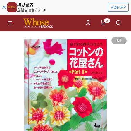
胡思書店
開啟APP
立刻使用官方APP
0
1
/
1