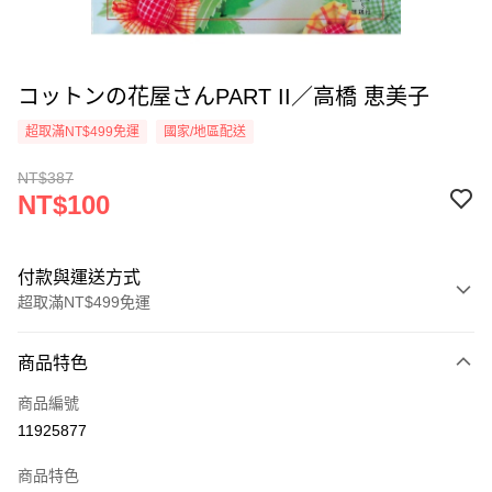
コットンの花屋さんPART II／高橋 恵美子
超取滿NT$499免運
國家/地區配送
NT$387
NT$100
付款與運送方式
超取滿NT$499免運
付款方式
商品特色
信用卡一次付款
商品編號
超商取貨付款
11925877
LINE Pay
商品特色