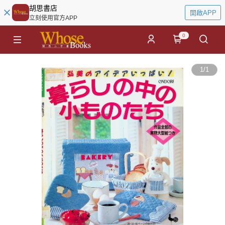
胡思書店
開啟APP
立刻使用官方APP
0
1
/
1