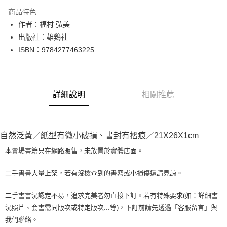
LINE Pay
商品特色
Apple Pay
作者：福村 弘美
出版社：雄鶏社
街口支付
ISBN：9784277463225
悠遊付
Google Pay
詳細說明
相關推薦
全盈+PAY
大哥付你分期
相關說明
自然泛黃／紙型有微小破損、書封有摺痕／21X26X1cm
【大哥付你分期使用說明】
AFTEE先享後付
1.本服務由台灣大哥大提供，台灣大哥大用戶可立即使用無須另外申請。
本賣場書籍只在網路販售，未放置於實體店面。
2.付款方式選擇「大哥付你分期」，訂單成立後會自動跳轉到大哥付的交易
相關說明
流程，驗證手機門號後，選擇欲分期的期數、繳款截止日，確認付款後即完
【關於「AFTEE先享後付」】
二手書書大量上架，若有沒檢查到的書寫或小損傷還請見諒。
成交易。
ATM付款
AFTEE先享後付是「在收到商品之後才付款」的支付方式。 讓您購物簡單
3.實際核准額度、可分期數及費用金額請依後續交易確認頁面所載為準。
便利好安心！
4.訂單成立30分鐘內，如未前往確認交易或遇審核未通過，訂單將自動取
二手書書況認定不易，追求完美者勿直接下訂。若有特殊要求(如：詳細書
１．簡單：不需註冊會員、不需綁卡、不需儲值。
運送方式
消。如遇「轉專審核」未通過狀況，表示未達大哥付你分期系統評分，恕無
況照片、套書需同版次或特定版次...等)，下訂前請先透過「客服留言」與
２．便利：只要手機號碼，簡訊認證，即可結帳。
法說明評估內容。
３．安心：先確認商品／服務後，再付款。
我們聯絡。
全家取貨付款【書籍"本數"8本以上，建議使用中華郵政宅配包
【繳款方式說明】