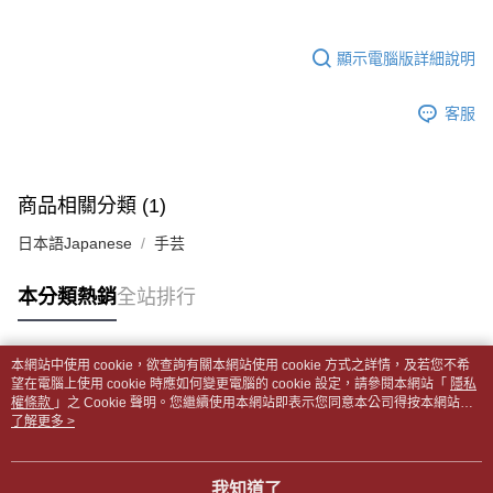
1.分期款項不併入電信帳單，「大哥付你分期」於每月結算日後寄送繳費提
裹】
【「AFTEE先享後付」結帳流程】
醒簡訊。
１．於結帳方式選擇「AFTEE先享後付」後，將跳轉至「AFTEE先享後付」
每筆NT$65，滿NT$499(含以上)免運費
2.透過簡訊連結打開帳單後，可選擇「超商條碼／台灣大直營門市／銀行轉
結帳頁面，進行簡訊認證並確認金額後，即可完成結帳。
顯示電腦版詳細說明
帳／街口支付／iPASS MONEY」等通路繳費。
２．訂單成立數日內，您將收到繳費通知簡訊。
付款後全家取貨
３．收到繳費通知簡訊後14天內，點擊此簡訊中的連結，可透過四大超商／
【注意事項】
每筆NT$65，滿NT$499(含以上)免運費
客服
ATM／網路銀行／等多元方式進行付款，方視為交易完成。
1.本服務係由「台灣大哥大股份有限公司」（以下簡稱本公司）所提供，讓
※ 請注意：結帳手續完成當下不需立刻繳費，但若您需要取消訂單，請聯絡
用戶於交易時，得透過本服務購買商品或服務，並由商店將買賣／分期付款
7-11取貨付款【書籍"本數"8本以上，建議使用中華郵政宅配
購買商品的店家。未經商家同意取消之訂單仍視為有效，需透過AFTEE先享
買賣價金債權讓與本公司後，依約使用本公司帳單繳交帳款。
後付繳納相關費用。
包裹】
2.基於同意付款使用「大哥付你分期」之契約關係目的，商店將以您的個人
※ 交易是否成功請以「AFTEE先享後付 」之結帳頁面顯示為準，若有關於
商品相關分類 (1)
資料（包含姓名、電話或地址）提供予台灣大哥大進項蒐集、處理及利用，
每筆NT$65，滿NT$688(含以上)免運費
是否繳費成功／繳費後需取消欲退款等相關疑問，請聯繫「AFTEE先享後付
由本公司與您本人進行分期帳單所需資料之確認、核對及更正。
客戶支援中心」
https://netprotections.freshdesk.com/support/home
日本語Japanese
手芸
3.完整用戶服務條款，請詳閱以下連結：
https://oppay.tw/userRule
付款後7-11取貨
【注意事項】
每筆NT$65，滿NT$688(含以上)免運費
本分類熱銷
全站排行
１．透過由恩沛科技股份有限公司提供之「AFTEE先享後付」服務完成之交
易，需依本服務之必要範圍內提供個人資料，並將交易相關給付款項請求債
中華郵政包裹
權轉讓予恩沛科技股份有限公司。
每筆NT$65，滿NT$688(含以上)免運費
２．關於個人資料處理事宜，請瀏覽以下網址：
本網站中使用 cookie，欲查詢有關本網站使用 cookie 方式之詳情，及若您不希
https://aftee.tw/terms/#terms3
熱門標籤
望在電腦上使用 cookie 時應如何變更電腦的 cookie 設定，請參閱本網站「
隱私
中華郵政包裹(離島)
３．未成年的使用者請事先徵得法定代理人或監護人之同意方可使用
權條款
」之 Cookie 聲明。您繼續使用本網站即表示您同意本公司得按本網站使
「AFTEE先享後付」，若未經同意申辦者引起之損失，本公司不負相關責
每筆NT$65，滿NT$688(含以上)免運費
用條款之 Cookie 聲明使用 cookie。
了解更多 >
任。
４．使用「AFTEE先享後付」時，將依據個別帳號之用戶狀況，依本公司即
士林門市自取(書送達簡訊通知)
時審查核予不同之上限額度；若仍有額度不足之情形，本公司將視審查結果
我知道了
免運費
請求用戶進行身份認證。