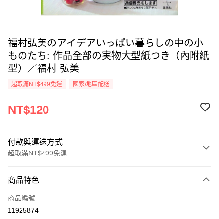
福村弘美のアイデアいっぱい暮らしの中の小
ものたち: 作品全部の実物大型紙つき（內附紙
型）／福村 弘美
超取滿NT$499免運
國家/地區配送
NT$120
付款與運送方式
超取滿NT$499免運
付款方式
商品特色
信用卡一次付款
商品編號
超商取貨付款
11925874