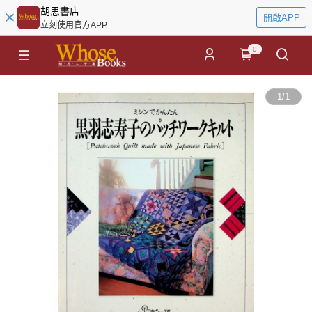
胡思書店
開啟APP
立刻使用官方APP
0
1
/
1