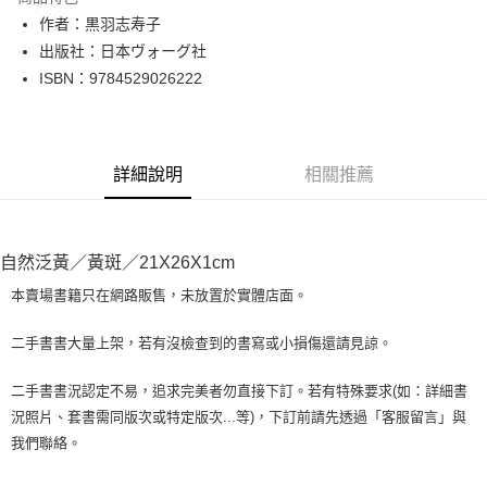
Apple Pay
作者：黒羽志寿子
出版社：日本ヴォーグ社
街口支付
ISBN：9784529026222
悠遊付
Google Pay
詳細說明
相關推薦
全盈+PAY
大哥付你分期
相關說明
自然泛黃／黃斑／21X26X1cm
【大哥付你分期使用說明】
AFTEE先享後付
1.本服務由台灣大哥大提供，台灣大哥大用戶可立即使用無須另外申請。
本賣場書籍只在網路販售，未放置於實體店面。
2.付款方式選擇「大哥付你分期」，訂單成立後會自動跳轉到大哥付的交易
相關說明
流程，驗證手機門號後，選擇欲分期的期數、繳款截止日，確認付款後即完
【關於「AFTEE先享後付」】
二手書書大量上架，若有沒檢查到的書寫或小損傷還請見諒。
成交易。
ATM付款
AFTEE先享後付是「在收到商品之後才付款」的支付方式。 讓您購物簡單
3.實際核准額度、可分期數及費用金額請依後續交易確認頁面所載為準。
便利好安心！
4.訂單成立30分鐘內，如未前往確認交易或遇審核未通過，訂單將自動取
二手書書況認定不易，追求完美者勿直接下訂。若有特殊要求(如：詳細書
１．簡單：不需註冊會員、不需綁卡、不需儲值。
運送方式
消。如遇「轉專審核」未通過狀況，表示未達大哥付你分期系統評分，恕無
況照片、套書需同版次或特定版次...等)，下訂前請先透過「客服留言」與
２．便利：只要手機號碼，簡訊認證，即可結帳。
法說明評估內容。
３．安心：先確認商品／服務後，再付款。
我們聯絡。
全家取貨付款【書籍"本數"8本以上，建議使用中華郵政宅配包
【繳款方式說明】
1.分期款項不併入電信帳單，「大哥付你分期」於每月結算日後寄送繳費提
裹】
【「AFTEE先享後付」結帳流程】
醒簡訊。