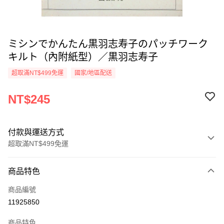
ミシンでかんたん黒羽志寿子のパッチワーク
キルト（內附紙型）／黒羽志寿子
超取滿NT$499免運
國家/地區配送
NT$245
付款與運送方式
超取滿NT$499免運
付款方式
商品特色
信用卡一次付款
商品編號
超商取貨付款
11925850
LINE Pay
商品特色