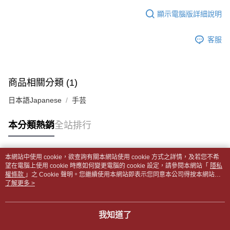
１．於結帳方式選擇「AFTEE先享後付」後，將跳轉至「AFTEE先享後付」
每筆NT$65，滿NT$499(含以上)免運費
2.透過簡訊連結打開帳單後，可選擇「超商條碼／台灣大直營門市／銀行轉
結帳頁面，進行簡訊認證並確認金額後，即可完成結帳。
顯示電腦版詳細說明
帳／街口支付／iPASS MONEY」等通路繳費。
２．訂單成立數日內，您將收到繳費通知簡訊。
付款後全家取貨
３．收到繳費通知簡訊後14天內，點擊此簡訊中的連結，可透過四大超商／
【注意事項】
每筆NT$65，滿NT$499(含以上)免運費
客服
ATM／網路銀行／等多元方式進行付款，方視為交易完成。
1.本服務係由「台灣大哥大股份有限公司」（以下簡稱本公司）所提供，讓
※ 請注意：結帳手續完成當下不需立刻繳費，但若您需要取消訂單，請聯絡
用戶於交易時，得透過本服務購買商品或服務，並由商店將買賣／分期付款
7-11取貨付款【書籍"本數"8本以上，建議使用中華郵政宅配
購買商品的店家。未經商家同意取消之訂單仍視為有效，需透過AFTEE先享
買賣價金債權讓與本公司後，依約使用本公司帳單繳交帳款。
後付繳納相關費用。
包裹】
2.基於同意付款使用「大哥付你分期」之契約關係目的，商店將以您的個人
※ 交易是否成功請以「AFTEE先享後付 」之結帳頁面顯示為準，若有關於
商品相關分類 (1)
資料（包含姓名、電話或地址）提供予台灣大哥大進項蒐集、處理及利用，
每筆NT$65，滿NT$688(含以上)免運費
是否繳費成功／繳費後需取消欲退款等相關疑問，請聯繫「AFTEE先享後付
由本公司與您本人進行分期帳單所需資料之確認、核對及更正。
客戶支援中心」
https://netprotections.freshdesk.com/support/home
日本語Japanese
手芸
3.完整用戶服務條款，請詳閱以下連結：
https://oppay.tw/userRule
付款後7-11取貨
【注意事項】
每筆NT$65，滿NT$688(含以上)免運費
本分類熱銷
全站排行
１．透過由恩沛科技股份有限公司提供之「AFTEE先享後付」服務完成之交
易，需依本服務之必要範圍內提供個人資料，並將交易相關給付款項請求債
中華郵政包裹
權轉讓予恩沛科技股份有限公司。
每筆NT$65，滿NT$688(含以上)免運費
２．關於個人資料處理事宜，請瀏覽以下網址：
本網站中使用 cookie，欲查詢有關本網站使用 cookie 方式之詳情，及若您不希
https://aftee.tw/terms/#terms3
熱門標籤
望在電腦上使用 cookie 時應如何變更電腦的 cookie 設定，請參閱本網站「
隱私
中華郵政包裹(離島)
３．未成年的使用者請事先徵得法定代理人或監護人之同意方可使用
權條款
」之 Cookie 聲明。您繼續使用本網站即表示您同意本公司得按本網站使
「AFTEE先享後付」，若未經同意申辦者引起之損失，本公司不負相關責
每筆NT$65，滿NT$688(含以上)免運費
用條款之 Cookie 聲明使用 cookie。
了解更多 >
任。
４．使用「AFTEE先享後付」時，將依據個別帳號之用戶狀況，依本公司即
士林門市自取(書送達簡訊通知)
時審查核予不同之上限額度；若仍有額度不足之情形，本公司將視審查結果
我知道了
免運費
請求用戶進行身份認證。
５．嚴禁一人註冊多個帳號或使用他人資訊註冊。若發現惡意使用之情形，