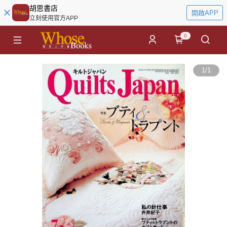
胡思書店
開啟APP
立刻使用官方APP
0
1
/
1