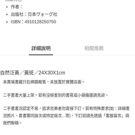
Apple Pay
作者：
出版社：日本ヴォーグ社
街口支付
ISBN：4910128250750
悠遊付
Google Pay
詳細說明
相關推薦
全盈+PAY
大哥付你分期
相關說明
自然泛黃／黃斑／24X30X1cm
【大哥付你分期使用說明】
AFTEE先享後付
1.本服務由台灣大哥大提供，台灣大哥大用戶可立即使用無須另外申請。
本賣場書籍只在網路販售，未放置於實體店面。
2.付款方式選擇「大哥付你分期」，訂單成立後會自動跳轉到大哥付的交易
相關說明
流程，驗證手機門號後，選擇欲分期的期數、繳款截止日，確認付款後即完
【關於「AFTEE先享後付」】
二手書書大量上架，若有沒檢查到的書寫或小損傷還請見諒。
成交易。
ATM付款
AFTEE先享後付是「在收到商品之後才付款」的支付方式。 讓您購物簡單
3.實際核准額度、可分期數及費用金額請依後續交易確認頁面所載為準。
便利好安心！
4.訂單成立30分鐘內，如未前往確認交易或遇審核未通過，訂單將自動取
二手書書況認定不易，追求完美者勿直接下訂。若有特殊要求(如：詳細書
１．簡單：不需註冊會員、不需綁卡、不需儲值。
運送方式
消。如遇「轉專審核」未通過狀況，表示未達大哥付你分期系統評分，恕無
況照片、套書需同版次或特定版次...等)，下訂前請先透過「客服留言」與
２．便利：只要手機號碼，簡訊認證，即可結帳。
法說明評估內容。
３．安心：先確認商品／服務後，再付款。
我們聯絡。
全家取貨付款【書籍"本數"8本以上，建議使用中華郵政宅配包
【繳款方式說明】
1.分期款項不併入電信帳單，「大哥付你分期」於每月結算日後寄送繳費提
裹】
【「AFTEE先享後付」結帳流程】
醒簡訊。