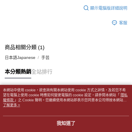
１．於結帳方式選擇「AFTEE先享後付」後，將跳轉至「AFTEE先享後付」
每筆NT$65，滿NT$499(含以上)免運費
2.透過簡訊連結打開帳單後，可選擇「超商條碼／台灣大直營門市／銀行轉
結帳頁面，進行簡訊認證並確認金額後，即可完成結帳。
顯示電腦版詳細說明
帳／街口支付／iPASS MONEY」等通路繳費。
２．訂單成立數日內，您將收到繳費通知簡訊。
付款後全家取貨
３．收到繳費通知簡訊後14天內，點擊此簡訊中的連結，可透過四大超商／
【注意事項】
每筆NT$65，滿NT$499(含以上)免運費
客服
ATM／網路銀行／等多元方式進行付款，方視為交易完成。
1.本服務係由「台灣大哥大股份有限公司」（以下簡稱本公司）所提供，讓
※ 請注意：結帳手續完成當下不需立刻繳費，但若您需要取消訂單，請聯絡
用戶於交易時，得透過本服務購買商品或服務，並由商店將買賣／分期付款
7-11取貨付款【書籍"本數"8本以上，建議使用中華郵政宅配
購買商品的店家。未經商家同意取消之訂單仍視為有效，需透過AFTEE先享
買賣價金債權讓與本公司後，依約使用本公司帳單繳交帳款。
後付繳納相關費用。
包裹】
2.基於同意付款使用「大哥付你分期」之契約關係目的，商店將以您的個人
※ 交易是否成功請以「AFTEE先享後付 」之結帳頁面顯示為準，若有關於
商品相關分類 (1)
資料（包含姓名、電話或地址）提供予台灣大哥大進項蒐集、處理及利用，
每筆NT$65，滿NT$688(含以上)免運費
是否繳費成功／繳費後需取消欲退款等相關疑問，請聯繫「AFTEE先享後付
由本公司與您本人進行分期帳單所需資料之確認、核對及更正。
客戶支援中心」
https://netprotections.freshdesk.com/support/home
日本語Japanese
手芸
3.完整用戶服務條款，請詳閱以下連結：
https://oppay.tw/userRule
付款後7-11取貨
【注意事項】
每筆NT$65，滿NT$688(含以上)免運費
本分類熱銷
全站排行
１．透過由恩沛科技股份有限公司提供之「AFTEE先享後付」服務完成之交
易，需依本服務之必要範圍內提供個人資料，並將交易相關給付款項請求債
中華郵政包裹
權轉讓予恩沛科技股份有限公司。
每筆NT$65，滿NT$688(含以上)免運費
２．關於個人資料處理事宜，請瀏覽以下網址：
本網站中使用 cookie，欲查詢有關本網站使用 cookie 方式之詳情，及若您不希
https://aftee.tw/terms/#terms3
熱門標籤
望在電腦上使用 cookie 時應如何變更電腦的 cookie 設定，請參閱本網站「
隱私
中華郵政包裹(離島)
３．未成年的使用者請事先徵得法定代理人或監護人之同意方可使用
權條款
」之 Cookie 聲明。您繼續使用本網站即表示您同意本公司得按本網站使
「AFTEE先享後付」，若未經同意申辦者引起之損失，本公司不負相關責
每筆NT$65，滿NT$688(含以上)免運費
用條款之 Cookie 聲明使用 cookie。
了解更多 >
任。
４．使用「AFTEE先享後付」時，將依據個別帳號之用戶狀況，依本公司即
士林門市自取(書送達簡訊通知)
時審查核予不同之上限額度；若仍有額度不足之情形，本公司將視審查結果
我知道了
免運費
請求用戶進行身份認證。
５．嚴禁一人註冊多個帳號或使用他人資訊註冊。若發現惡意使用之情形，