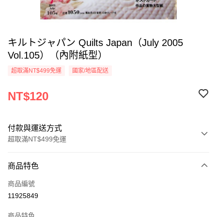
キルトジャパン Quilts Japan（July 2005
Vol.105）（內附紙型）
超取滿NT$499免運
國家/地區配送
NT$120
付款與運送方式
超取滿NT$499免運
付款方式
商品特色
信用卡一次付款
商品編號
超商取貨付款
11925849
LINE Pay
商品特色