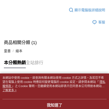
【「AFTEE先享後付」結帳流程】
醒簡訊。
１．於結帳方式選擇「AFTEE先享後付」後，將跳轉至「AFTEE先享後付」
每筆NT$65，滿NT$499(含以上)免運費
2.透過簡訊連結打開帳單後，可選擇「超商條碼／台灣大直營門市／銀行轉
結帳頁面，進行簡訊認證並確認金額後，即可完成結帳。
顯示電腦版詳細說明
帳／街口支付／iPASS MONEY」等通路繳費。
２．訂單成立數日內，您將收到繳費通知簡訊。
付款後全家取貨
３．收到繳費通知簡訊後14天內，點擊此簡訊中的連結，可透過四大超商／
【注意事項】
每筆NT$65，滿NT$499(含以上)免運費
客服
ATM／網路銀行／等多元方式進行付款，方視為交易完成。
1.本服務係由「台灣大哥大股份有限公司」（以下簡稱本公司）所提供，讓
※ 請注意：結帳手續完成當下不需立刻繳費，但若您需要取消訂單，請聯絡
用戶於交易時，得透過本服務購買商品或服務，並由商店將買賣／分期付款
7-11取貨付款【書籍"本數"8本以上，建議使用中華郵政宅配
購買商品的店家。未經商家同意取消之訂單仍視為有效，需透過AFTEE先享
買賣價金債權讓與本公司後，依約使用本公司帳單繳交帳款。
後付繳納相關費用。
包裹】
2.基於同意付款使用「大哥付你分期」之契約關係目的，商店將以您的個人
※ 交易是否成功請以「AFTEE先享後付 」之結帳頁面顯示為準，若有關於
商品相關分類 (1)
資料（包含姓名、電話或地址）提供予台灣大哥大進項蒐集、處理及利用，
每筆NT$65，滿NT$688(含以上)免運費
是否繳費成功／繳費後需取消欲退款等相關疑問，請聯繫「AFTEE先享後付
由本公司與您本人進行分期帳單所需資料之確認、核對及更正。
客戶支援中心」
https://netprotections.freshdesk.com/support/home
童書
繪本
3.完整用戶服務條款，請詳閱以下連結：
https://oppay.tw/userRule
付款後7-11取貨
【注意事項】
每筆NT$65，滿NT$688(含以上)免運費
本分類熱銷
全站排行
１．透過由恩沛科技股份有限公司提供之「AFTEE先享後付」服務完成之交
易，需依本服務之必要範圍內提供個人資料，並將交易相關給付款項請求債
中華郵政包裹
權轉讓予恩沛科技股份有限公司。
每筆NT$65，滿NT$688(含以上)免運費
２．關於個人資料處理事宜，請瀏覽以下網址：
本網站中使用 cookie，欲查詢有關本網站使用 cookie 方式之詳情，及若您不希
https://aftee.tw/terms/#terms3
熱門標籤
望在電腦上使用 cookie 時應如何變更電腦的 cookie 設定，請參閱本網站「
隱私
中華郵政包裹(離島)
３．未成年的使用者請事先徵得法定代理人或監護人之同意方可使用
權條款
」之 Cookie 聲明。您繼續使用本網站即表示您同意本公司得按本網站使
「AFTEE先享後付」，若未經同意申辦者引起之損失，本公司不負相關責
每筆NT$65，滿NT$688(含以上)免運費
用條款之 Cookie 聲明使用 cookie。
了解更多 >
任。
４．使用「AFTEE先享後付」時，將依據個別帳號之用戶狀況，依本公司即
士林門市自取(書送達簡訊通知)
時審查核予不同之上限額度；若仍有額度不足之情形，本公司將視審查結果
我知道了
免運費
請求用戶進行身份認證。