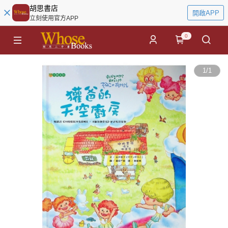
胡思書店
開啟APP
立刻使用官方APP
0
1
/
1