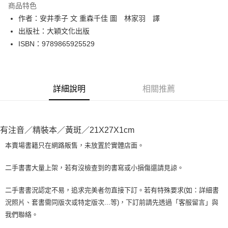
商品特色
Apple Pay
作者：安井季子 文 重森千佳 圖 林家羽 譯
出版社：大穎文化出版
街口支付
ISBN：9789865925529
悠遊付
Google Pay
詳細說明
相關推薦
全盈+PAY
大哥付你分期
相關說明
有注音／精裝本／黃斑／21X27X1cm
【大哥付你分期使用說明】
AFTEE先享後付
1.本服務由台灣大哥大提供，台灣大哥大用戶可立即使用無須另外申請。
本賣場書籍只在網路販售，未放置於實體店面。
2.付款方式選擇「大哥付你分期」，訂單成立後會自動跳轉到大哥付的交易
相關說明
流程，驗證手機門號後，選擇欲分期的期數、繳款截止日，確認付款後即完
【關於「AFTEE先享後付」】
二手書書大量上架，若有沒檢查到的書寫或小損傷還請見諒。
成交易。
ATM付款
AFTEE先享後付是「在收到商品之後才付款」的支付方式。 讓您購物簡單
3.實際核准額度、可分期數及費用金額請依後續交易確認頁面所載為準。
便利好安心！
4.訂單成立30分鐘內，如未前往確認交易或遇審核未通過，訂單將自動取
二手書書況認定不易，追求完美者勿直接下訂。若有特殊要求(如：詳細書
１．簡單：不需註冊會員、不需綁卡、不需儲值。
運送方式
消。如遇「轉專審核」未通過狀況，表示未達大哥付你分期系統評分，恕無
況照片、套書需同版次或特定版次...等)，下訂前請先透過「客服留言」與
２．便利：只要手機號碼，簡訊認證，即可結帳。
法說明評估內容。
３．安心：先確認商品／服務後，再付款。
我們聯絡。
全家取貨付款【書籍"本數"8本以上，建議使用中華郵政宅配包
【繳款方式說明】
1.分期款項不併入電信帳單，「大哥付你分期」於每月結算日後寄送繳費提
裹】