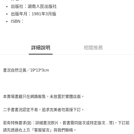
出版社：湖南人民出版社
街口支付
出版年月：1981年3月版
悠遊付
ISBN：
Google Pay
全盈+PAY
詳細說明
相關推薦
大哥付你分期
相關說明
【大哥付你分期使用說明】
書況自然泛黃／19*13*3cm
AFTEE先享後付
1.本服務由台灣大哥大提供，台灣大哥大用戶可立即使用無須另外申請。
2.付款方式選擇「大哥付你分期」，訂單成立後會自動跳轉到大哥付的交易
相關說明
流程，驗證手機門號後，選擇欲分期的期數、繳款截止日，確認付款後即完
【關於「AFTEE先享後付」】
成交易。
ATM付款
AFTEE先享後付是「在收到商品之後才付款」的支付方式。 讓您購物簡單
3.實際核准額度、可分期數及費用金額請依後續交易確認頁面所載為準。
便利好安心！
本賣場書籍只在網路販售，未放置於實體店面。
4.訂單成立30分鐘內，如未前往確認交易或遇審核未通過，訂單將自動取
１．簡單：不需註冊會員、不需綁卡、不需儲值。
運送方式
消。如遇「轉專審核」未通過狀況，表示未達大哥付你分期系統評分，恕無
２．便利：只要手機號碼，簡訊認證，即可結帳。
二手書書況認定不易，追求完美者勿直接下訂。
法說明評估內容。
３．安心：先確認商品／服務後，再付款。
全家取貨付款【書籍"本數"8本以上，建議使用中華郵政宅配包
【繳款方式說明】
1.分期款項不併入電信帳單，「大哥付你分期」於每月結算日後寄送繳費提
裹】
若有特殊要求(如：詳細書況照片、套書需同版次或特定版次...等)，下訂前
【「AFTEE先享後付」結帳流程】
醒簡訊。
１．於結帳方式選擇「AFTEE先享後付」後，將跳轉至「AFTEE先享後付」
每筆NT$65，滿NT$499(含以上)免運費
請先透過右上方「客服留言」與我們聯絡。
2.透過簡訊連結打開帳單後，可選擇「超商條碼／台灣大直營門市／銀行轉
結帳頁面，進行簡訊認證並確認金額後，即可完成結帳。