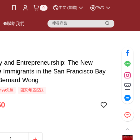
0
中文 (繁體)
TWD
☎️聯絡我們
ty and Entrepreneurship: The New
 Immigrants in the San Francisco Bay
ernard Wong
499免運
國家/地區配送
50