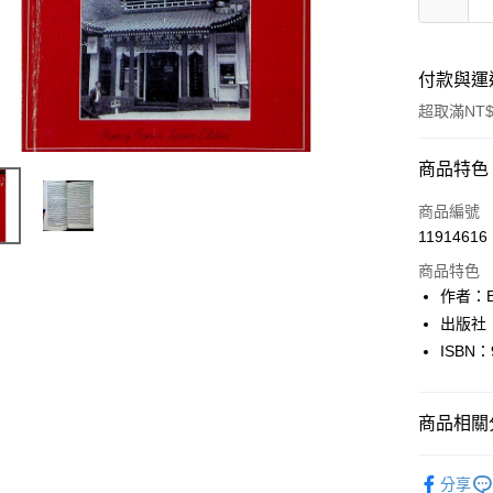
付款與運
超取滿NT$
付款方式
商品特色
信用卡一
商品編號
11914616
超商取貨
商品特色
LINE Pay
作者：Be
出版社：
Apple Pay
ISBN：
街口支付
悠遊付
商品相關分
Google Pa
英文書Engl
分享