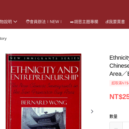
購物說明
🧑會員辦法∣NEW∣
✒️胡思主題專欄
💰我要賣書
ory
Ethnici
Chinese
Area／B
超取滿NT$
NT$2
數量