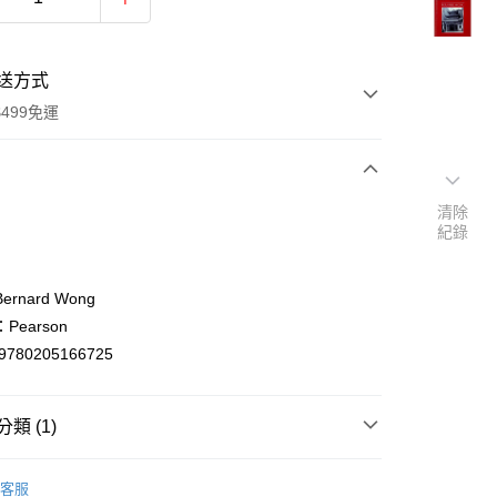
送方式
499免運
次付款
清除
紀錄
付款
rnard Wong
Pearson
9780205166725
類 (1)
y
ish
社會科學/歷史Social Sciences/History
客服