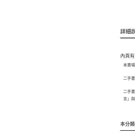
詳細
內頁有
本賣
二手
二手書
言」
本分類