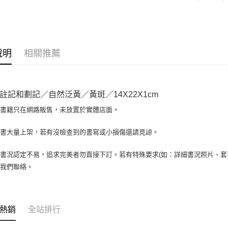
全盈+PAY
大哥付你
相關說明
【大哥付
AFTEE先
1.本服務
說明
相關推薦
2.付款方
相關說明
流程，驗
【關於「A
ATM付款
完成交易
AFTEE
3.實際核
便利好安
註記和劃記／自然泛黃／黃斑／14X22X1cm
4.訂單成
１．簡單
消。如遇
２．便利
場書籍只在網路販售，未放置於實體店面。
運送方式
無法說明
３．安心
【繳款方
全家取貨付
書書大量上架，若有沒檢查到的書寫或小損傷還請見諒。
1.分期款
【「AFT
醒簡訊。
包裹】
１．於結帳
2.透過簡
付」結帳
書況認定不易，追求完美者勿直接下訂。若有特殊要求(如：詳細書況照片、套書
每筆NT$6
帳／街口支
２．訂單
與我們聯絡。
３．收到繳
付款後全
【注意事
／ATM／
1.本服務
每筆NT$6
※ 請注意
用戶於交
絡購買商品
款買賣價
7-11取
先享後付
熱銷
全站排行
2.基於同
※ 交易是
包裹】
資料（包
是否繳費成