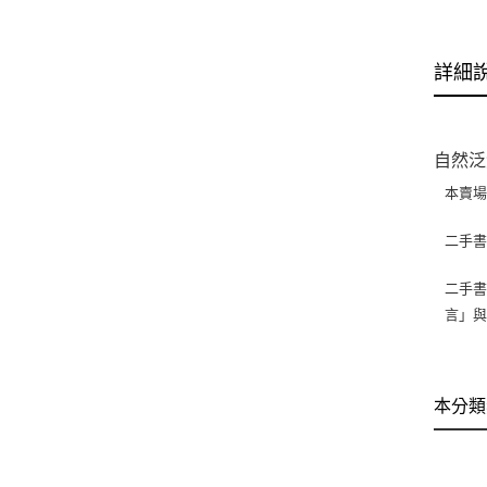
詳細
自然泛
本賣
二手
二手書
言」
本分類