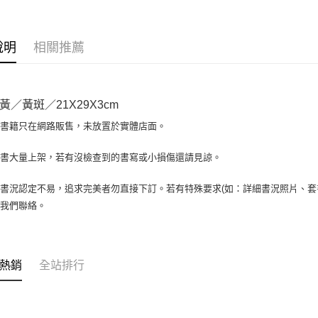
相關說明
【大哥付
AFTEE先
1.本服務
說明
相關推薦
2.付款方
相關說明
流程，驗
【關於「A
ATM付款
完成交易
AFTEE
3.實際核
便利好安
黃／黃斑／21X29X3cm
4.訂單成
１．簡單
消。如遇
２．便利
場書籍只在網路販售，未放置於實體店面。
運送方式
無法說明
３．安心
【繳款方
全家取貨付
書書大量上架，若有沒檢查到的書寫或小損傷還請見諒。
1.分期款
【「AFT
醒簡訊。
包裹】
１．於結帳
2.透過簡
付」結帳
書況認定不易，追求完美者勿直接下訂。若有特殊要求(如：詳細書況照片、套書
每筆NT$6
帳／街口支
２．訂單
與我們聯絡。
３．收到繳
付款後全
【注意事
／ATM／
1.本服務
每筆NT$6
※ 請注意
用戶於交
絡購買商品
款買賣價
7-11取
先享後付
熱銷
全站排行
2.基於同
※ 交易是
包裹】
資料（包
是否繳費成
用，由本
每筆NT$6
付客戶支
3.完整用