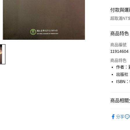
付款與運
超取滿NT$
付款方式
商品特色
信用卡一
商品編號
11914604
超商取貨
商品特色
LINE Pay
作者：
出版社
Apple Pay
ISBN：
街口支付
悠遊付
商品相關分
Google Pa
人文史地
分享
全盈+PAY
大哥付你