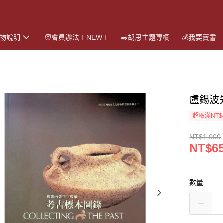
購物說明
🧑會員辦法∣NEW∣
✒️胡思主題專欄
💰我要賣書
盧錫波
超取滿NT$
NT$1,000
NT$6
數量