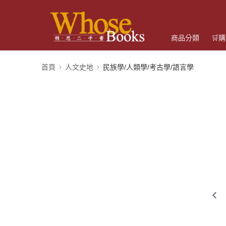
商品分類
🛒
首頁
人文史地
民族學/人類學/考古學/語言學