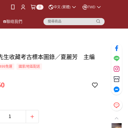
0
中文 (繁體)
TWD
☎️聯絡我們
先生收藏考古標本圖錄／夏麗芳 主編
499免運
國家/地區配送
50