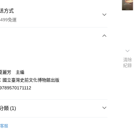
送方式
499免運
次付款
付款
清除
紀錄
夏麗芳 主編
：國立臺灣史前文化博物館出版
9789570171112
類 (1)
y
民族學/人類學/考古學/語言學
客服
分期