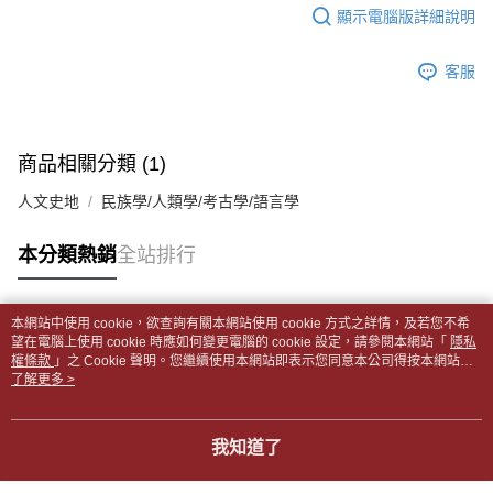
每筆NT$65，滿NT$499(含以上)免運費
2.透過簡訊連結打開帳單後，可選擇「超商條碼／台灣大直營門市／銀行轉
結帳頁面，進行簡訊認證並確認金額後，即可完成結帳。
顯示電腦版詳細說明
帳／街口支付／iPASS MONEY」等通路繳費。
２．訂單成立數日內，您將收到繳費通知簡訊。
付款後全家取貨
３．收到繳費通知簡訊後14天內，點擊此簡訊中的連結，可透過四大超商／
【注意事項】
每筆NT$65，滿NT$499(含以上)免運費
客服
ATM／網路銀行／等多元方式進行付款，方視為交易完成。
1.本服務係由「台灣大哥大股份有限公司」（以下簡稱本公司）所提供，讓
※ 請注意：結帳手續完成當下不需立刻繳費，但若您需要取消訂單，請聯絡
用戶於交易時，得透過本服務購買商品或服務，並由商店將買賣／分期付款
7-11取貨付款【書籍"本數"8本以上，建議使用中華郵政宅配
購買商品的店家。未經商家同意取消之訂單仍視為有效，需透過AFTEE先享
買賣價金債權讓與本公司後，依約使用本公司帳單繳交帳款。
後付繳納相關費用。
包裹】
2.基於同意付款使用「大哥付你分期」之契約關係目的，商店將以您的個人
※ 交易是否成功請以「AFTEE先享後付 」之結帳頁面顯示為準，若有關於
商品相關分類 (1)
資料（包含姓名、電話或地址）提供予台灣大哥大進項蒐集、處理及利用，
每筆NT$65，滿NT$688(含以上)免運費
是否繳費成功／繳費後需取消欲退款等相關疑問，請聯繫「AFTEE先享後付
由本公司與您本人進行分期帳單所需資料之確認、核對及更正。
客戶支援中心」
https://netprotections.freshdesk.com/support/home
人文史地
民族學/人類學/考古學/語言學
3.完整用戶服務條款，請詳閱以下連結：
https://oppay.tw/userRule
付款後7-11取貨
【注意事項】
每筆NT$65，滿NT$688(含以上)免運費
本分類熱銷
全站排行
１．透過由恩沛科技股份有限公司提供之「AFTEE先享後付」服務完成之交
易，需依本服務之必要範圍內提供個人資料，並將交易相關給付款項請求債
中華郵政包裹
權轉讓予恩沛科技股份有限公司。
每筆NT$65，滿NT$688(含以上)免運費
２．關於個人資料處理事宜，請瀏覽以下網址：
本網站中使用 cookie，欲查詢有關本網站使用 cookie 方式之詳情，及若您不希
https://aftee.tw/terms/#terms3
熱門標籤
望在電腦上使用 cookie 時應如何變更電腦的 cookie 設定，請參閱本網站「
隱私
中華郵政包裹(離島)
３．未成年的使用者請事先徵得法定代理人或監護人之同意方可使用
權條款
」之 Cookie 聲明。您繼續使用本網站即表示您同意本公司得按本網站使
「AFTEE先享後付」，若未經同意申辦者引起之損失，本公司不負相關責
每筆NT$65，滿NT$688(含以上)免運費
用條款之 Cookie 聲明使用 cookie。
了解更多 >
任。
４．使用「AFTEE先享後付」時，將依據個別帳號之用戶狀況，依本公司即
士林門市自取(書送達簡訊通知)
時審查核予不同之上限額度；若仍有額度不足之情形，本公司將視審查結果
我知道了
免運費
請求用戶進行身份認證。
５．嚴禁一人註冊多個帳號或使用他人資訊註冊。若發現惡意使用之情形，
中華郵政【國際航空包裹】*收件人請填寫本名
恩沛科技股份有限公司將有權停止該用戶之使用額度並採取法律行動。
查看運費