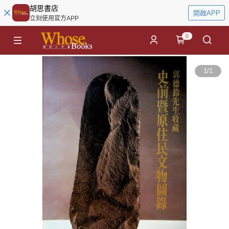
胡思書店
開啟APP
立刻使用官方APP
0
1
/
1