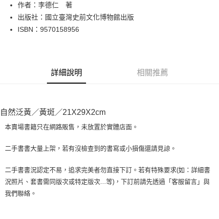
Apple Pay
作者：李德仁 著
出版社：國立臺灣史前文化博物館出版
街口支付
ISBN：9570158956
悠遊付
Google Pay
詳細說明
相關推薦
全盈+PAY
大哥付你分期
相關說明
自然泛黃／黃斑／21X29X2cm
【大哥付你分期使用說明】
AFTEE先享後付
1.本服務由台灣大哥大提供，台灣大哥大用戶可立即使用無須另外申請。
本賣場書籍只在網路販售，未放置於實體店面。
2.付款方式選擇「大哥付你分期」，訂單成立後會自動跳轉到大哥付的交易
相關說明
流程，驗證手機門號後，選擇欲分期的期數、繳款截止日，確認付款後即完
【關於「AFTEE先享後付」】
二手書書大量上架，若有沒檢查到的書寫或小損傷還請見諒。
成交易。
ATM付款
AFTEE先享後付是「在收到商品之後才付款」的支付方式。 讓您購物簡單
3.實際核准額度、可分期數及費用金額請依後續交易確認頁面所載為準。
便利好安心！
4.訂單成立30分鐘內，如未前往確認交易或遇審核未通過，訂單將自動取
二手書書況認定不易，追求完美者勿直接下訂。若有特殊要求(如：詳細書
１．簡單：不需註冊會員、不需綁卡、不需儲值。
運送方式
消。如遇「轉專審核」未通過狀況，表示未達大哥付你分期系統評分，恕無
況照片、套書需同版次或特定版次...等)，下訂前請先透過「客服留言」與
２．便利：只要手機號碼，簡訊認證，即可結帳。
法說明評估內容。
３．安心：先確認商品／服務後，再付款。
我們聯絡。
全家取貨付款【書籍"本數"8本以上，建議使用中華郵政宅配包
【繳款方式說明】
1.分期款項不併入電信帳單，「大哥付你分期」於每月結算日後寄送繳費提
裹】
【「AFTEE先享後付」結帳流程】
醒簡訊。
１．於結帳方式選擇「AFTEE先享後付」後，將跳轉至「AFTEE先享後付」