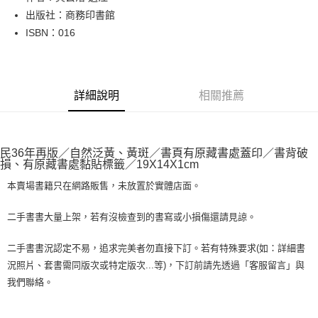
出版社：商務印書館
街口支付
ISBN：016
悠遊付
Google Pay
詳細說明
相關推薦
全盈+PAY
大哥付你分期
相關說明
民36年再版／自然泛黃、黃斑／書頁有原藏書處蓋印／書背破
【大哥付你分期使用說明】
損、有原藏書處黏貼標籤／19X14X1cm
AFTEE先享後付
1.本服務由台灣大哥大提供，台灣大哥大用戶可立即使用無須另外申請。
2.付款方式選擇「大哥付你分期」，訂單成立後會自動跳轉到大哥付的交易
本賣場書籍只在網路販售，未放置於實體店面。
相關說明
流程，驗證手機門號後，選擇欲分期的期數、繳款截止日，確認付款後即完
【關於「AFTEE先享後付」】
成交易。
ATM付款
AFTEE先享後付是「在收到商品之後才付款」的支付方式。 讓您購物簡單
二手書書大量上架，若有沒檢查到的書寫或小損傷還請見諒。
3.實際核准額度、可分期數及費用金額請依後續交易確認頁面所載為準。
便利好安心！
4.訂單成立30分鐘內，如未前往確認交易或遇審核未通過，訂單將自動取
１．簡單：不需註冊會員、不需綁卡、不需儲值。
運送方式
二手書書況認定不易，追求完美者勿直接下訂。若有特殊要求(如：詳細書
消。如遇「轉專審核」未通過狀況，表示未達大哥付你分期系統評分，恕無
２．便利：只要手機號碼，簡訊認證，即可結帳。
法說明評估內容。
況照片、套書需同版次或特定版次...等)，下訂前請先透過「客服留言」與
３．安心：先確認商品／服務後，再付款。
全家取貨付款【書籍"本數"8本以上，建議使用中華郵政宅配包
【繳款方式說明】
我們聯絡。
1.分期款項不併入電信帳單，「大哥付你分期」於每月結算日後寄送繳費提
裹】
【「AFTEE先享後付」結帳流程】
醒簡訊。
１．於結帳方式選擇「AFTEE先享後付」後，將跳轉至「AFTEE先享後付」
每筆NT$65，滿NT$499(含以上)免運費
2.透過簡訊連結打開帳單後，可選擇「超商條碼／台灣大直營門市／銀行轉
結帳頁面，進行簡訊認證並確認金額後，即可完成結帳。