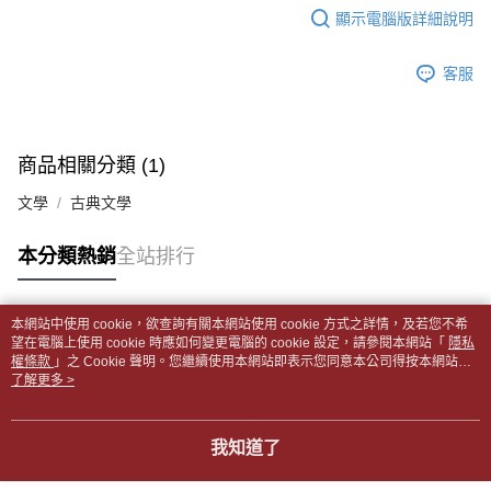
帳／街口支付／iPASS MONEY」等通路繳費。
顯示電腦版詳細說明
２．訂單成立數日內，您將收到繳費通知簡訊。
付款後全家取貨
３．收到繳費通知簡訊後14天內，點擊此簡訊中的連結，可透過四大超商／
【注意事項】
每筆NT$65，滿NT$499(含以上)免運費
ATM／網路銀行／等多元方式進行付款，方視為交易完成。
1.本服務係由「台灣大哥大股份有限公司」（以下簡稱本公司）所提供，讓
客服
※ 請注意：結帳手續完成當下不需立刻繳費，但若您需要取消訂單，請聯絡
用戶於交易時，得透過本服務購買商品或服務，並由商店將買賣／分期付款
7-11取貨付款【書籍"本數"8本以上，建議使用中華郵政宅配
購買商品的店家。未經商家同意取消之訂單仍視為有效，需透過AFTEE先享
買賣價金債權讓與本公司後，依約使用本公司帳單繳交帳款。
後付繳納相關費用。
包裹】
2.基於同意付款使用「大哥付你分期」之契約關係目的，商店將以您的個人
※ 交易是否成功請以「AFTEE先享後付 」之結帳頁面顯示為準，若有關於
資料（包含姓名、電話或地址）提供予台灣大哥大進項蒐集、處理及利用，
每筆NT$65，滿NT$688(含以上)免運費
是否繳費成功／繳費後需取消欲退款等相關疑問，請聯繫「AFTEE先享後付
商品相關分類 (1)
由本公司與您本人進行分期帳單所需資料之確認、核對及更正。
客戶支援中心」
https://netprotections.freshdesk.com/support/home
3.完整用戶服務條款，請詳閱以下連結：
https://oppay.tw/userRule
付款後7-11取貨
文學
古典文學
【注意事項】
每筆NT$65，滿NT$688(含以上)免運費
１．透過由恩沛科技股份有限公司提供之「AFTEE先享後付」服務完成之交
本分類熱銷
全站排行
易，需依本服務之必要範圍內提供個人資料，並將交易相關給付款項請求債
中華郵政包裹
權轉讓予恩沛科技股份有限公司。
每筆NT$65，滿NT$688(含以上)免運費
２．關於個人資料處理事宜，請瀏覽以下網址：
https://aftee.tw/terms/#terms3
本網站中使用 cookie，欲查詢有關本網站使用 cookie 方式之詳情，及若您不希
中華郵政包裹(離島)
３．未成年的使用者請事先徵得法定代理人或監護人之同意方可使用
熱門標籤
望在電腦上使用 cookie 時應如何變更電腦的 cookie 設定，請參閱本網站「
隱私
「AFTEE先享後付」，若未經同意申辦者引起之損失，本公司不負相關責
權條款
每筆NT$65，滿NT$688(含以上)免運費
」之 Cookie 聲明。您繼續使用本網站即表示您同意本公司得按本網站使
任。
用條款之 Cookie 聲明使用 cookie。
了解更多 >
４．使用「AFTEE先享後付」時，將依據個別帳號之用戶狀況，依本公司即
士林門市自取(書送達簡訊通知)
時審查核予不同之上限額度；若仍有額度不足之情形，本公司將視審查結果
免運費
請求用戶進行身份認證。
我知道了
５．嚴禁一人註冊多個帳號或使用他人資訊註冊。若發現惡意使用之情形，
中華郵政【國際航空包裹】*收件人請填寫本名
恩沛科技股份有限公司將有權停止該用戶之使用額度並採取法律行動。
查看運費