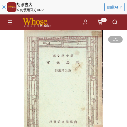
胡思書店
開啟APP
立刻使用官方APP
0
1
/
1