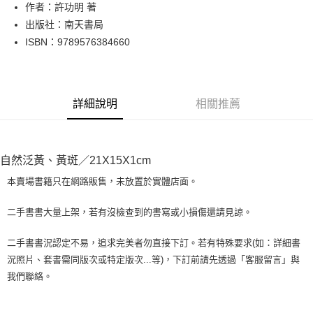
Apple Pay
作者：許功明 著
出版社：南天書局
街口支付
ISBN：9789576384660
悠遊付
Google Pay
詳細說明
相關推薦
全盈+PAY
大哥付你分期
相關說明
自然泛黃、黃斑／21X15X1cm
【大哥付你分期使用說明】
AFTEE先享後付
1.本服務由台灣大哥大提供，台灣大哥大用戶可立即使用無須另外申請。
本賣場書籍只在網路販售，未放置於實體店面。
2.付款方式選擇「大哥付你分期」，訂單成立後會自動跳轉到大哥付的交易
相關說明
流程，驗證手機門號後，選擇欲分期的期數、繳款截止日，確認付款後即完
【關於「AFTEE先享後付」】
二手書書大量上架，若有沒檢查到的書寫或小損傷還請見諒。
成交易。
ATM付款
AFTEE先享後付是「在收到商品之後才付款」的支付方式。 讓您購物簡單
3.實際核准額度、可分期數及費用金額請依後續交易確認頁面所載為準。
便利好安心！
4.訂單成立30分鐘內，如未前往確認交易或遇審核未通過，訂單將自動取
二手書書況認定不易，追求完美者勿直接下訂。若有特殊要求(如：詳細書
１．簡單：不需註冊會員、不需綁卡、不需儲值。
運送方式
消。如遇「轉專審核」未通過狀況，表示未達大哥付你分期系統評分，恕無
況照片、套書需同版次或特定版次...等)，下訂前請先透過「客服留言」與
２．便利：只要手機號碼，簡訊認證，即可結帳。
法說明評估內容。
３．安心：先確認商品／服務後，再付款。
我們聯絡。
全家取貨付款【書籍"本數"8本以上，建議使用中華郵政宅配包
【繳款方式說明】
1.分期款項不併入電信帳單，「大哥付你分期」於每月結算日後寄送繳費提
裹】
【「AFTEE先享後付」結帳流程】
醒簡訊。
１．於結帳方式選擇「AFTEE先享後付」後，將跳轉至「AFTEE先享後付」