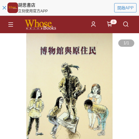
胡思書店
開啟APP
立刻使用官方APP
0
1
/
1