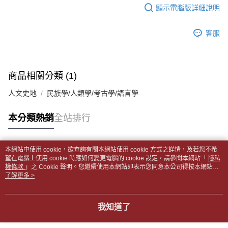
每筆NT$65，滿NT$499(含以上)免運費
2.透過簡訊連結打開帳單後，可選擇「超商條碼／台灣大直營門市／銀行轉
結帳頁面，進行簡訊認證並確認金額後，即可完成結帳。
顯示電腦版詳細說明
帳／街口支付／iPASS MONEY」等通路繳費。
２．訂單成立數日內，您將收到繳費通知簡訊。
付款後全家取貨
３．收到繳費通知簡訊後14天內，點擊此簡訊中的連結，可透過四大超商／
【注意事項】
每筆NT$65，滿NT$499(含以上)免運費
客服
ATM／網路銀行／等多元方式進行付款，方視為交易完成。
1.本服務係由「台灣大哥大股份有限公司」（以下簡稱本公司）所提供，讓
※ 請注意：結帳手續完成當下不需立刻繳費，但若您需要取消訂單，請聯絡
用戶於交易時，得透過本服務購買商品或服務，並由商店將買賣／分期付款
7-11取貨付款【書籍"本數"8本以上，建議使用中華郵政宅配
購買商品的店家。未經商家同意取消之訂單仍視為有效，需透過AFTEE先享
買賣價金債權讓與本公司後，依約使用本公司帳單繳交帳款。
後付繳納相關費用。
包裹】
2.基於同意付款使用「大哥付你分期」之契約關係目的，商店將以您的個人
※ 交易是否成功請以「AFTEE先享後付 」之結帳頁面顯示為準，若有關於
商品相關分類 (1)
資料（包含姓名、電話或地址）提供予台灣大哥大進項蒐集、處理及利用，
每筆NT$65，滿NT$688(含以上)免運費
是否繳費成功／繳費後需取消欲退款等相關疑問，請聯繫「AFTEE先享後付
由本公司與您本人進行分期帳單所需資料之確認、核對及更正。
客戶支援中心」
https://netprotections.freshdesk.com/support/home
人文史地
民族學/人類學/考古學/語言學
3.完整用戶服務條款，請詳閱以下連結：
https://oppay.tw/userRule
付款後7-11取貨
【注意事項】
每筆NT$65，滿NT$688(含以上)免運費
本分類熱銷
全站排行
１．透過由恩沛科技股份有限公司提供之「AFTEE先享後付」服務完成之交
易，需依本服務之必要範圍內提供個人資料，並將交易相關給付款項請求債
中華郵政包裹
權轉讓予恩沛科技股份有限公司。
每筆NT$65，滿NT$688(含以上)免運費
２．關於個人資料處理事宜，請瀏覽以下網址：
本網站中使用 cookie，欲查詢有關本網站使用 cookie 方式之詳情，及若您不希
https://aftee.tw/terms/#terms3
熱門標籤
望在電腦上使用 cookie 時應如何變更電腦的 cookie 設定，請參閱本網站「
隱私
中華郵政包裹(離島)
３．未成年的使用者請事先徵得法定代理人或監護人之同意方可使用
權條款
」之 Cookie 聲明。您繼續使用本網站即表示您同意本公司得按本網站使
「AFTEE先享後付」，若未經同意申辦者引起之損失，本公司不負相關責
每筆NT$65，滿NT$688(含以上)免運費
用條款之 Cookie 聲明使用 cookie。
了解更多 >
任。
４．使用「AFTEE先享後付」時，將依據個別帳號之用戶狀況，依本公司即
士林門市自取(書送達簡訊通知)
時審查核予不同之上限額度；若仍有額度不足之情形，本公司將視審查結果
我知道了
免運費
請求用戶進行身份認證。
５．嚴禁一人註冊多個帳號或使用他人資訊註冊。若發現惡意使用之情形，
中華郵政【國際航空包裹】*收件人請填寫本名
恩沛科技股份有限公司將有權停止該用戶之使用額度並採取法律行動。
查看運費