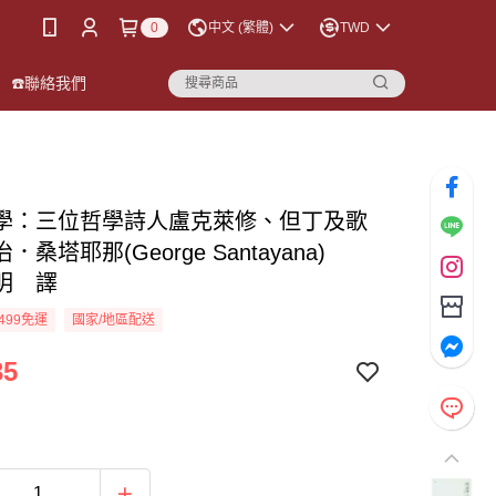
0
中文 (繁體)
TWD
☎️聯絡我們
學：三位哲學詩人盧克萊修、但丁及歌
．桑塔耶那(George Santayana)
明 譯
499免運
國家/地區配送
35