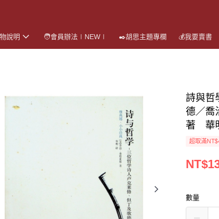
購物說明
🧑會員辦法∣NEW∣
✒️胡思主題專欄
💰我要賣書
詩與哲
德／喬治
著 華
超取滿NT$
NT$1
數量