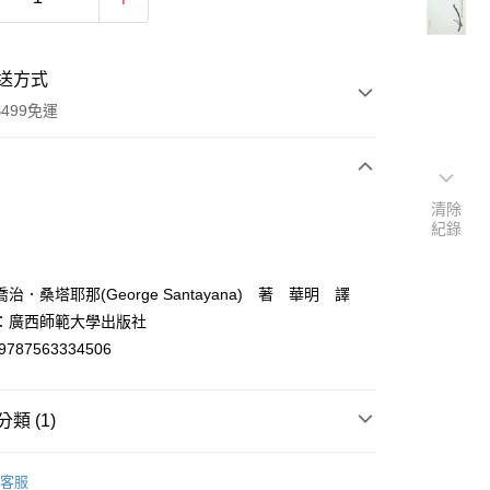
送方式
499免運
次付款
清除
紀錄
付款
治．桑塔耶那(George Santayana) 著 華明 譯
：廣西師範大學出版社
9787563334506
類 (1)
y
代詩
客服