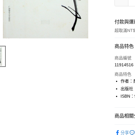
付款與運
超取滿NT$
付款方式
商品特色
信用卡一
商品編號
11914516
超商取貨
商品特色
LINE Pay
作者：喬
出版社
Apple Pay
ISBN：
街口支付
悠遊付
商品相關分
Google Pa
文學
現
分享