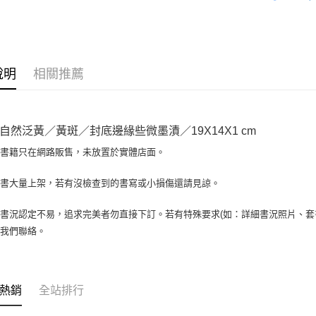
全盈+PAY
大哥付你
相關說明
【大哥付
AFTEE先
1.本服務
說明
相關推薦
2.付款方
相關說明
流程，驗
【關於「A
ATM付款
完成交易
AFTEE
3.實際核
便利好安
自然泛黃／黃斑／封底邊緣些微墨漬／19X14X1 cm
4.訂單成
１．簡單
消。如遇
２．便利
場書籍只在網路販售，未放置於實體店面。
運送方式
無法說明
３．安心
【繳款方
全家取貨付
書書大量上架，若有沒檢查到的書寫或小損傷還請見諒。
1.分期款
【「AFT
醒簡訊。
包裹】
１．於結帳
2.透過簡
付」結帳
書況認定不易，追求完美者勿直接下訂。若有特殊要求(如：詳細書況照片、套書
每筆NT$6
帳／街口支
２．訂單
與我們聯絡。
３．收到繳
付款後全
【注意事
／ATM／
1.本服務
每筆NT$6
※ 請注意
用戶於交
絡購買商品
款買賣價
7-11取
先享後付
熱銷
全站排行
2.基於同
※ 交易是
包裹】
資料（包
是否繳費成