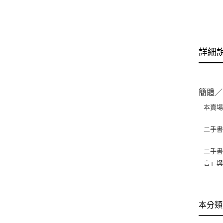
詳細
簡體／
本賣
二手
二手書
言」
本分類