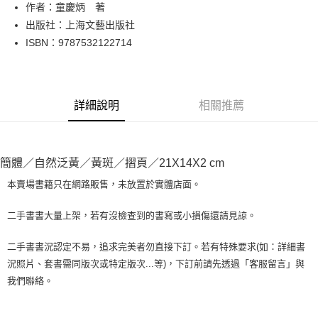
Apple Pay
作者：童慶炳 著
出版社：上海文藝出版社
街口支付
ISBN：9787532122714
悠遊付
Google Pay
詳細說明
相關推薦
全盈+PAY
大哥付你分期
相關說明
簡體／自然泛黃／黃斑／摺頁／21X14X2 cm
【大哥付你分期使用說明】
AFTEE先享後付
1.本服務由台灣大哥大提供，台灣大哥大用戶可立即使用無須另外申請。
本賣場書籍只在網路販售，未放置於實體店面。
2.付款方式選擇「大哥付你分期」，訂單成立後會自動跳轉到大哥付的交易
相關說明
流程，驗證手機門號後，選擇欲分期的期數、繳款截止日，確認付款後即完
【關於「AFTEE先享後付」】
二手書書大量上架，若有沒檢查到的書寫或小損傷還請見諒。
成交易。
ATM付款
AFTEE先享後付是「在收到商品之後才付款」的支付方式。 讓您購物簡單
3.實際核准額度、可分期數及費用金額請依後續交易確認頁面所載為準。
便利好安心！
4.訂單成立30分鐘內，如未前往確認交易或遇審核未通過，訂單將自動取
二手書書況認定不易，追求完美者勿直接下訂。若有特殊要求(如：詳細書
１．簡單：不需註冊會員、不需綁卡、不需儲值。
運送方式
消。如遇「轉專審核」未通過狀況，表示未達大哥付你分期系統評分，恕無
況照片、套書需同版次或特定版次...等)，下訂前請先透過「客服留言」與
２．便利：只要手機號碼，簡訊認證，即可結帳。
法說明評估內容。
３．安心：先確認商品／服務後，再付款。
我們聯絡。
全家取貨付款【書籍"本數"8本以上，建議使用中華郵政宅配包
【繳款方式說明】
1.分期款項不併入電信帳單，「大哥付你分期」於每月結算日後寄送繳費提
裹】
【「AFTEE先享後付」結帳流程】
醒簡訊。
１．於結帳方式選擇「AFTEE先享後付」後，將跳轉至「AFTEE先享後付」