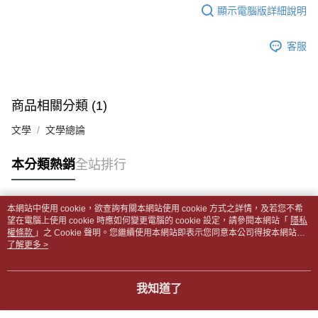
每筆NT$65，滿NT$499(含以上)免運費
2.透過簡訊連結打開帳單後，可選擇「超商條碼／台灣大直營門市／銀行轉
結帳頁面，進行簡訊認證並確認金額後，即可完成結帳。
顯示電腦版詳細說明
帳／街口支付／iPASS MONEY」等通路繳費。
２．訂單成立數日內，您將收到繳費通知簡訊。
付款後全家取貨
３．收到繳費通知簡訊後14天內，點擊此簡訊中的連結，可透過四大超商／
【注意事項】
每筆NT$65，滿NT$499(含以上)免運費
客服
ATM／網路銀行／等多元方式進行付款，方視為交易完成。
1.本服務係由「台灣大哥大股份有限公司」（以下簡稱本公司）所提供，讓
※ 請注意：結帳手續完成當下不需立刻繳費，但若您需要取消訂單，請聯絡
用戶於交易時，得透過本服務購買商品或服務，並由商店將買賣／分期付款
7-11取貨付款【書籍"本數"8本以上，建議使用中華郵政宅配
購買商品的店家。未經商家同意取消之訂單仍視為有效，需透過AFTEE先享
買賣價金債權讓與本公司後，依約使用本公司帳單繳交帳款。
後付繳納相關費用。
包裹】
2.基於同意付款使用「大哥付你分期」之契約關係目的，商店將以您的個人
※ 交易是否成功請以「AFTEE先享後付 」之結帳頁面顯示為準，若有關於
商品相關分類 (1)
資料（包含姓名、電話或地址）提供予台灣大哥大進項蒐集、處理及利用，
每筆NT$65，滿NT$688(含以上)免運費
是否繳費成功／繳費後需取消欲退款等相關疑問，請聯繫「AFTEE先享後付
由本公司與您本人進行分期帳單所需資料之確認、核對及更正。
客戶支援中心」
https://netprotections.freshdesk.com/support/home
文學
文學總論
3.完整用戶服務條款，請詳閱以下連結：
https://oppay.tw/userRule
付款後7-11取貨
【注意事項】
每筆NT$65，滿NT$688(含以上)免運費
本分類熱銷
全站排行
１．透過由恩沛科技股份有限公司提供之「AFTEE先享後付」服務完成之交
易，需依本服務之必要範圍內提供個人資料，並將交易相關給付款項請求債
中華郵政包裹
權轉讓予恩沛科技股份有限公司。
每筆NT$65，滿NT$688(含以上)免運費
２．關於個人資料處理事宜，請瀏覽以下網址：
本網站中使用 cookie，欲查詢有關本網站使用 cookie 方式之詳情，及若您不希
https://aftee.tw/terms/#terms3
熱門標籤
望在電腦上使用 cookie 時應如何變更電腦的 cookie 設定，請參閱本網站「
隱私
中華郵政包裹(離島)
３．未成年的使用者請事先徵得法定代理人或監護人之同意方可使用
權條款
」之 Cookie 聲明。您繼續使用本網站即表示您同意本公司得按本網站使
「AFTEE先享後付」，若未經同意申辦者引起之損失，本公司不負相關責
每筆NT$65，滿NT$688(含以上)免運費
用條款之 Cookie 聲明使用 cookie。
了解更多 >
任。
４．使用「AFTEE先享後付」時，將依據個別帳號之用戶狀況，依本公司即
士林門市自取(書送達簡訊通知)
時審查核予不同之上限額度；若仍有額度不足之情形，本公司將視審查結果
我知道了
免運費
請求用戶進行身份認證。
５．嚴禁一人註冊多個帳號或使用他人資訊註冊。若發現惡意使用之情形，
中華郵政【國際航空包裹】*收件人請填寫本名
恩沛科技股份有限公司將有權停止該用戶之使用額度並採取法律行動。
查看運費