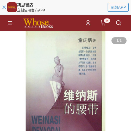
胡思書店
開啟APP
立刻使用官方APP
0
1
/
1