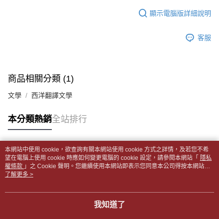
１．於結帳方式選擇「AFTEE先享後付」後，將跳轉至「AFTEE先享後付」
每筆NT$65，滿NT$499(含以上)免運費
2.透過簡訊連結打開帳單後，可選擇「超商條碼／台灣大直營門市／銀行轉
結帳頁面，進行簡訊認證並確認金額後，即可完成結帳。
顯示電腦版詳細說明
帳／街口支付／iPASS MONEY」等通路繳費。
２．訂單成立數日內，您將收到繳費通知簡訊。
付款後全家取貨
３．收到繳費通知簡訊後14天內，點擊此簡訊中的連結，可透過四大超商／
【注意事項】
每筆NT$65，滿NT$499(含以上)免運費
客服
ATM／網路銀行／等多元方式進行付款，方視為交易完成。
1.本服務係由「台灣大哥大股份有限公司」（以下簡稱本公司）所提供，讓
※ 請注意：結帳手續完成當下不需立刻繳費，但若您需要取消訂單，請聯絡
用戶於交易時，得透過本服務購買商品或服務，並由商店將買賣／分期付款
7-11取貨付款【書籍"本數"8本以上，建議使用中華郵政宅配
購買商品的店家。未經商家同意取消之訂單仍視為有效，需透過AFTEE先享
買賣價金債權讓與本公司後，依約使用本公司帳單繳交帳款。
後付繳納相關費用。
包裹】
2.基於同意付款使用「大哥付你分期」之契約關係目的，商店將以您的個人
※ 交易是否成功請以「AFTEE先享後付 」之結帳頁面顯示為準，若有關於
商品相關分類 (1)
資料（包含姓名、電話或地址）提供予台灣大哥大進項蒐集、處理及利用，
每筆NT$65，滿NT$688(含以上)免運費
是否繳費成功／繳費後需取消欲退款等相關疑問，請聯繫「AFTEE先享後付
由本公司與您本人進行分期帳單所需資料之確認、核對及更正。
客戶支援中心」
https://netprotections.freshdesk.com/support/home
文學
西洋翻譯文學
3.完整用戶服務條款，請詳閱以下連結：
https://oppay.tw/userRule
付款後7-11取貨
【注意事項】
每筆NT$65，滿NT$688(含以上)免運費
本分類熱銷
全站排行
１．透過由恩沛科技股份有限公司提供之「AFTEE先享後付」服務完成之交
易，需依本服務之必要範圍內提供個人資料，並將交易相關給付款項請求債
中華郵政包裹
權轉讓予恩沛科技股份有限公司。
每筆NT$65，滿NT$688(含以上)免運費
２．關於個人資料處理事宜，請瀏覽以下網址：
本網站中使用 cookie，欲查詢有關本網站使用 cookie 方式之詳情，及若您不希
https://aftee.tw/terms/#terms3
熱門標籤
望在電腦上使用 cookie 時應如何變更電腦的 cookie 設定，請參閱本網站「
隱私
中華郵政包裹(離島)
３．未成年的使用者請事先徵得法定代理人或監護人之同意方可使用
權條款
」之 Cookie 聲明。您繼續使用本網站即表示您同意本公司得按本網站使
「AFTEE先享後付」，若未經同意申辦者引起之損失，本公司不負相關責
每筆NT$65，滿NT$688(含以上)免運費
用條款之 Cookie 聲明使用 cookie。
了解更多 >
任。
４．使用「AFTEE先享後付」時，將依據個別帳號之用戶狀況，依本公司即
士林門市自取(書送達簡訊通知)
時審查核予不同之上限額度；若仍有額度不足之情形，本公司將視審查結果
我知道了
免運費
請求用戶進行身份認證。
５．嚴禁一人註冊多個帳號或使用他人資訊註冊。若發現惡意使用之情形，