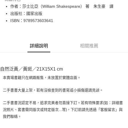
Apple Pay
作者：莎士比亞（William Shakespeare） 著 朱生豪 譯
出版社：國家出版
街口支付
ISBN：9789573603641
悠遊付
Google Pay
詳細說明
相關推薦
全盈+PAY
大哥付你分期
相關說明
自然泛黃／黃斑／21X15X1 cm
【大哥付你分期使用說明】
AFTEE先享後付
1.本服務由台灣大哥大提供，台灣大哥大用戶可立即使用無須另外申請。
本賣場書籍只在網路販售，未放置於實體店面。
2.付款方式選擇「大哥付你分期」，訂單成立後會自動跳轉到大哥付的交易
相關說明
流程，驗證手機門號後，選擇欲分期的期數、繳款截止日，確認付款後即完
【關於「AFTEE先享後付」】
二手書書大量上架，若有沒檢查到的書寫或小損傷還請見諒。
成交易。
ATM付款
AFTEE先享後付是「在收到商品之後才付款」的支付方式。 讓您購物簡單
3.實際核准額度、可分期數及費用金額請依後續交易確認頁面所載為準。
便利好安心！
4.訂單成立30分鐘內，如未前往確認交易或遇審核未通過，訂單將自動取
二手書書況認定不易，追求完美者勿直接下訂。若有特殊要求(如：詳細書
１．簡單：不需註冊會員、不需綁卡、不需儲值。
運送方式
消。如遇「轉專審核」未通過狀況，表示未達大哥付你分期系統評分，恕無
況照片、套書需同版次或特定版次...等)，下訂前請先透過「客服留言」與
２．便利：只要手機號碼，簡訊認證，即可結帳。
法說明評估內容。
３．安心：先確認商品／服務後，再付款。
我們聯絡。
全家取貨付款【書籍"本數"8本以上，建議使用中華郵政宅配包
【繳款方式說明】
1.分期款項不併入電信帳單，「大哥付你分期」於每月結算日後寄送繳費提
裹】
【「AFTEE先享後付」結帳流程】
醒簡訊。