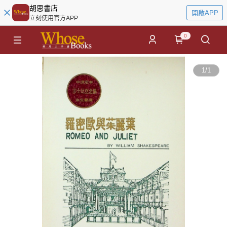
胡思書店
開啟APP
立刻使用官方APP
0
1
/
1