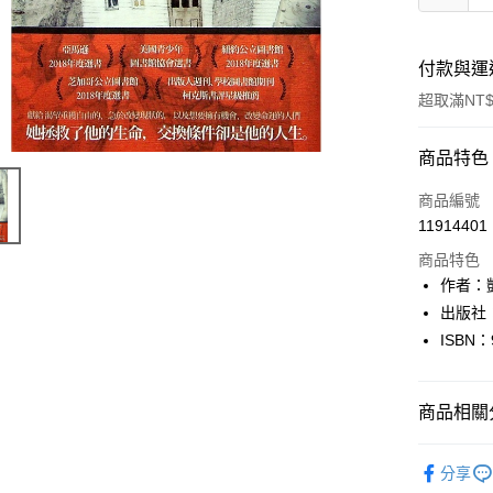
付款與運
超取滿NT$
付款方式
商品特色
信用卡一
商品編號
11914401
超商取貨
商品特色
LINE Pay
作者：凱
出版社
Apple Pay
ISBN：
街口支付
悠遊付
商品相關分
Google Pa
文學
西
分享
全盈+PAY