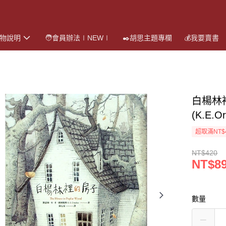
購物說明
🧑會員辦法∣NEW∣
✒️胡思主題專欄
💰我要賣書
白楊林
(K.E.
超取滿NT$
NT$420
NT$8
數量