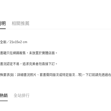
大哥付你
相關說明
【大哥付
AFTEE先
1.本服務
說明
相關推薦
2.付款方
相關說明
流程，驗
【關於「A
ATM付款
完成交易
AFTEE
3.實際核
便利好安
新／21x15x2 cm
4.訂單成
１．簡單
消。如遇
２．便利
運送方式
場書籍只在網路販售，未放置於實體店面。
無法說明
３．安心
【繳款方
全家取貨付
1.分期款
【「AFT
書書況認定不易，追求完美者勿直接下訂。
醒簡訊。
包裹】
１．於結帳
2.透過簡
付」結帳
每筆NT$6
殊要求(如：詳細書況照片、套書需同版次或特定版次...等)，下訂前請先透
帳／街口支
２．訂單
３．收到繳
付款後全
【注意事
／ATM／
1.本服務
每筆NT$6
※ 請注意
用戶於交
絡購買商品
熱銷
全站排行
款買賣價
7-11取
先享後付
2.基於同
※ 交易是
包裹】
資料（包
是否繳費成