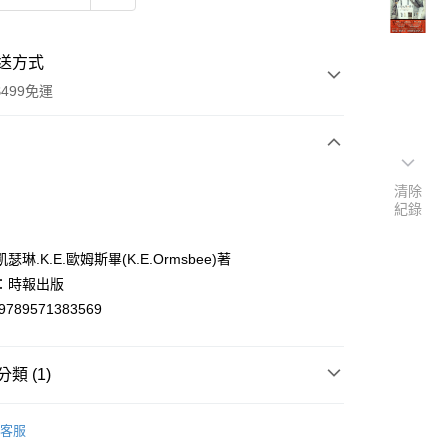
送方式
499免運
次付款
清除
紀錄
付款
瑟琳.K.E.歐姆斯畢(K.E.Ormsbee)著
：時報出版
9789571383569
類 (1)
y
洋翻譯文學
客服