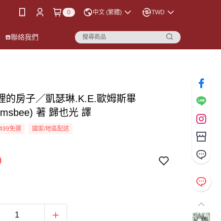
0
中文 (繁體)
TWD
☎️聯絡我們
裡的房子／凱瑟琳.K.E.歐姆斯畢
Ormsbee) 著 歸也光 譯
499免運
國家/地區配送
9