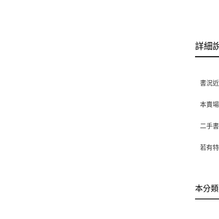
詳細
書況近全
本賣
二手
若有特
本分類