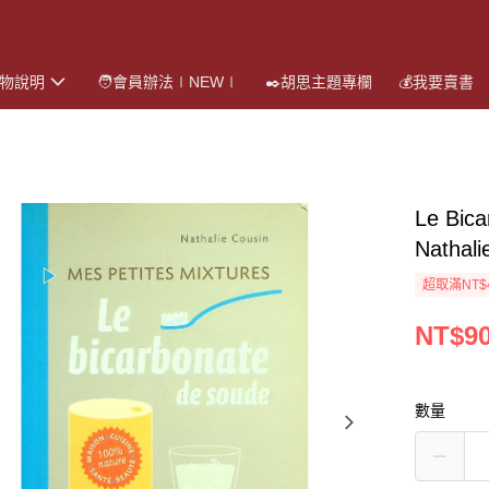
購物說明
🧑會員辦法∣NEW∣
✒️胡思主題專欄
💰我要賣書
Le Bic
Nathali
超取滿NT$
NT$9
數量