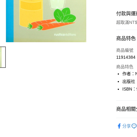
付款與運
超取滿NT$
付款方式
商品特色
信用卡一
商品編號
11914384
超商取貨
商品特色
LINE Pay
作者：Nat
出版社：R
Apple Pay
ISBN：
街口支付
悠遊付
商品相關分
Google Pa
其他語言Oth
分享
全盈+PAY