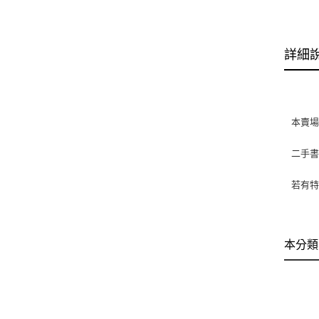
詳細
本賣
二手
若有特
本分類