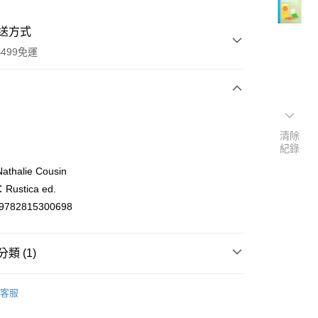
送方式
499免運
次付款
清除
付款
紀錄
halie Cousin
ustica ed.
9782815300698
類 (1)
y
er languages
法文/Français/French
客服