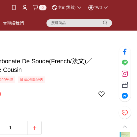
0
中文 (繁體)
TWD
☎️聯絡我們
arbonate De Soude(French/法文)／
e Cousin
499免運
國家/地區配送
0