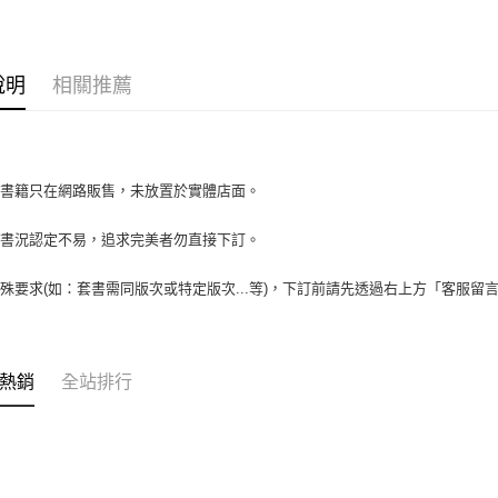
大哥付你
相關說明
【大哥付
AFTEE先
1.本服務
說明
相關推薦
2.付款方
相關說明
流程，驗
【關於「A
ATM付款
完成交易
AFTEE
3.實際核
便利好安
4.訂單成
１．簡單
場書籍只在網路販售，未放置於實體店面。
消。如遇
２．便利
運送方式
無法說明
３．安心
【繳款方
書書況認定不易，追求完美者勿直接下訂。
全家取貨付
1.分期款
【「AFT
醒簡訊。
包裹】
１．於結帳
殊要求(如：套書需同版次或特定版次...等)，下訂前請先透過右上方「客服留
2.透過簡
付」結帳
每筆NT$6
帳／街口支
２．訂單
３．收到繳
付款後全
【注意事
／ATM／
1.本服務
熱銷
全站排行
每筆NT$6
※ 請注意
用戶於交
絡購買商品
款買賣價
7-11取
先享後付
2.基於同
※ 交易是
包裹】
資料（包
是否繳費成
用，由本
每筆NT$6
付客戶支