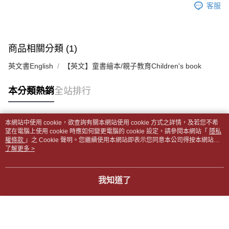
帳／街口支付／iPASS MONEY」等通路繳費。
客服
２．訂單成立數日內，您將收到繳費通知簡訊。
付款後全家取貨
３．收到繳費通知簡訊後14天內，點擊此簡訊中的連結，可透過四大超商／
【注意事項】
每筆NT$65，滿NT$499(含以上)免運費
ATM／網路銀行／等多元方式進行付款，方視為交易完成。
1.本服務係由「台灣大哥大股份有限公司」（以下簡稱本公司）所提供，讓
※ 請注意：結帳手續完成當下不需立刻繳費，但若您需要取消訂單，請聯絡
用戶於交易時，得透過本服務購買商品或服務，並由商店將買賣／分期付款
7-11取貨付款【書籍"本數"8本以上，建議使用中華郵政宅配
購買商品的店家。未經商家同意取消之訂單仍視為有效，需透過AFTEE先享
商品相關分類 (1)
買賣價金債權讓與本公司後，依約使用本公司帳單繳交帳款。
後付繳納相關費用。
包裹】
2.基於同意付款使用「大哥付你分期」之契約關係目的，商店將以您的個人
※ 交易是否成功請以「AFTEE先享後付 」之結帳頁面顯示為準，若有關於
英文書English
【英文】童書繪本/親子教育Children's book
資料（包含姓名、電話或地址）提供予台灣大哥大進項蒐集、處理及利用，
每筆NT$65，滿NT$688(含以上)免運費
是否繳費成功／繳費後需取消欲退款等相關疑問，請聯繫「AFTEE先享後付
由本公司與您本人進行分期帳單所需資料之確認、核對及更正。
客戶支援中心」
https://netprotections.freshdesk.com/support/home
3.完整用戶服務條款，請詳閱以下連結：
https://oppay.tw/userRule
本分類熱銷
全站排行
付款後7-11取貨
【注意事項】
每筆NT$65，滿NT$688(含以上)免運費
１．透過由恩沛科技股份有限公司提供之「AFTEE先享後付」服務完成之交
易，需依本服務之必要範圍內提供個人資料，並將交易相關給付款項請求債
中華郵政包裹
本網站中使用 cookie，欲查詢有關本網站使用 cookie 方式之詳情，及若您不希
權轉讓予恩沛科技股份有限公司。
熱門標籤
望在電腦上使用 cookie 時應如何變更電腦的 cookie 設定，請參閱本網站「
隱私
每筆NT$65，滿NT$688(含以上)免運費
２．關於個人資料處理事宜，請瀏覽以下網址：
權條款
」之 Cookie 聲明。您繼續使用本網站即表示您同意本公司得按本網站使
https://aftee.tw/terms/#terms3
用條款之 Cookie 聲明使用 cookie。
了解更多 >
中華郵政包裹(離島)
３．未成年的使用者請事先徵得法定代理人或監護人之同意方可使用
「AFTEE先享後付」，若未經同意申辦者引起之損失，本公司不負相關責
每筆NT$65，滿NT$688(含以上)免運費
任。
我知道了
４．使用「AFTEE先享後付」時，將依據個別帳號之用戶狀況，依本公司即
士林門市自取(書送達簡訊通知)
時審查核予不同之上限額度；若仍有額度不足之情形，本公司將視審查結果
免運費
請求用戶進行身份認證。
５．嚴禁一人註冊多個帳號或使用他人資訊註冊。若發現惡意使用之情形，
中華郵政【國際航空包裹】*收件人請填寫本名
恩沛科技股份有限公司將有權停止該用戶之使用額度並採取法律行動。
查看運費