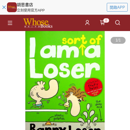
胡思書店
開啟APP
立刻使用官方APP
0
1
/
1