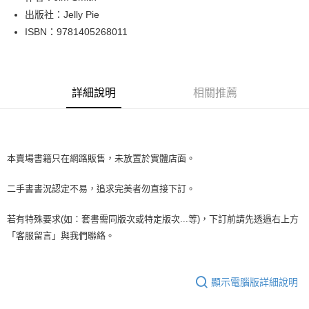
出版社：Jelly Pie
街口支付
ISBN：9781405268011
悠遊付
Google Pay
詳細說明
相關推薦
全盈+PAY
大哥付你分期
相關說明
【大哥付你分期使用說明】
本賣場書籍只在網路販售，未放置於實體店面。
AFTEE先享後付
1.本服務由台灣大哥大提供，台灣大哥大用戶可立即使用無須另外申請。
2.付款方式選擇「大哥付你分期」，訂單成立後會自動跳轉到大哥付的交易
相關說明
二手書書況認定不易，追求完美者勿直接下訂。
流程，驗證手機門號後，選擇欲分期的期數、繳款截止日，確認付款後即完
【關於「AFTEE先享後付」】
成交易。
ATM付款
AFTEE先享後付是「在收到商品之後才付款」的支付方式。 讓您購物簡單
3.實際核准額度、可分期數及費用金額請依後續交易確認頁面所載為準。
若有特殊要求(如：套書需同版次或特定版次...等)，下訂前請先透過右上方
便利好安心！
4.訂單成立30分鐘內，如未前往確認交易或遇審核未通過，訂單將自動取
１．簡單：不需註冊會員、不需綁卡、不需儲值。
「客服留言」與我們聯絡。
運送方式
消。如遇「轉專審核」未通過狀況，表示未達大哥付你分期系統評分，恕無
２．便利：只要手機號碼，簡訊認證，即可結帳。
法說明評估內容。
３．安心：先確認商品／服務後，再付款。
全家取貨付款【書籍"本數"8本以上，建議使用中華郵政宅配包
【繳款方式說明】
1.分期款項不併入電信帳單，「大哥付你分期」於每月結算日後寄送繳費提
裹】
顯示電腦版詳細說明
【「AFTEE先享後付」結帳流程】
醒簡訊。
１．於結帳方式選擇「AFTEE先享後付」後，將跳轉至「AFTEE先享後付」
每筆NT$65，滿NT$499(含以上)免運費
2.透過簡訊連結打開帳單後，可選擇「超商條碼／台灣大直營門市／銀行轉
結帳頁面，進行簡訊認證並確認金額後，即可完成結帳。