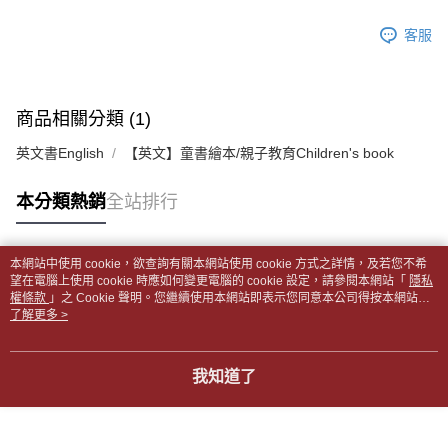
帳／街口支付／iPASS MONEY」等通路繳費。
２．訂單成立數日內，您將收到繳費通知簡訊。
付款後全家取貨
客服
３．收到繳費通知簡訊後14天內，點擊此簡訊中的連結，可透過四大超商／
【注意事項】
每筆NT$65，滿NT$499(含以上)免運費
ATM／網路銀行／等多元方式進行付款，方視為交易完成。
1.本服務係由「台灣大哥大股份有限公司」（以下簡稱本公司）所提供，讓
※ 請注意：結帳手續完成當下不需立刻繳費，但若您需要取消訂單，請聯絡
用戶於交易時，得透過本服務購買商品或服務，並由商店將買賣／分期付款
7-11取貨付款【書籍"本數"8本以上，建議使用中華郵政宅配
購買商品的店家。未經商家同意取消之訂單仍視為有效，需透過AFTEE先享
買賣價金債權讓與本公司後，依約使用本公司帳單繳交帳款。
後付繳納相關費用。
包裹】
商品相關分類 (1)
2.基於同意付款使用「大哥付你分期」之契約關係目的，商店將以您的個人
※ 交易是否成功請以「AFTEE先享後付 」之結帳頁面顯示為準，若有關於
資料（包含姓名、電話或地址）提供予台灣大哥大進項蒐集、處理及利用，
每筆NT$65，滿NT$688(含以上)免運費
是否繳費成功／繳費後需取消欲退款等相關疑問，請聯繫「AFTEE先享後付
英文書English
【英文】童書繪本/親子教育Children's book
由本公司與您本人進行分期帳單所需資料之確認、核對及更正。
客戶支援中心」
https://netprotections.freshdesk.com/support/home
3.完整用戶服務條款，請詳閱以下連結：
https://oppay.tw/userRule
付款後7-11取貨
【注意事項】
本分類熱銷
全站排行
每筆NT$65，滿NT$688(含以上)免運費
１．透過由恩沛科技股份有限公司提供之「AFTEE先享後付」服務完成之交
易，需依本服務之必要範圍內提供個人資料，並將交易相關給付款項請求債
中華郵政包裹
權轉讓予恩沛科技股份有限公司。
本網站中使用 cookie，欲查詢有關本網站使用 cookie 方式之詳情，及若您不希
每筆NT$65，滿NT$688(含以上)免運費
２．關於個人資料處理事宜，請瀏覽以下網址：
熱門標籤
望在電腦上使用 cookie 時應如何變更電腦的 cookie 設定，請參閱本網站「
隱私
https://aftee.tw/terms/#terms3
權條款
」之 Cookie 聲明。您繼續使用本網站即表示您同意本公司得按本網站使
中華郵政包裹(離島)
３．未成年的使用者請事先徵得法定代理人或監護人之同意方可使用
用條款之 Cookie 聲明使用 cookie。
了解更多 >
「AFTEE先享後付」，若未經同意申辦者引起之損失，本公司不負相關責
每筆NT$65，滿NT$688(含以上)免運費
任。
４．使用「AFTEE先享後付」時，將依據個別帳號之用戶狀況，依本公司即
士林門市自取(書送達簡訊通知)
我知道了
時審查核予不同之上限額度；若仍有額度不足之情形，本公司將視審查結果
免運費
請求用戶進行身份認證。
５．嚴禁一人註冊多個帳號或使用他人資訊註冊。若發現惡意使用之情形，
中華郵政【國際航空包裹】*收件人請填寫本名
恩沛科技股份有限公司將有權停止該用戶之使用額度並採取法律行動。
查看運費