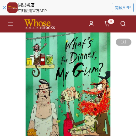
胡思書店
開啟APP
立刻使用官方APP
0
1
/
1