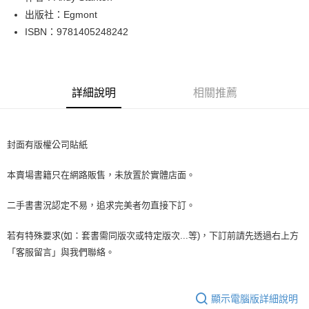
出版社：Egmont
街口支付
ISBN：9781405248242
悠遊付
Google Pay
詳細說明
相關推薦
全盈+PAY
大哥付你分期
相關說明
封面有版權公司貼紙
【大哥付你分期使用說明】
AFTEE先享後付
1.本服務由台灣大哥大提供，台灣大哥大用戶可立即使用無須另外申請。
本賣場書籍只在網路販售，未放置於實體店面。
2.付款方式選擇「大哥付你分期」，訂單成立後會自動跳轉到大哥付的交易
相關說明
流程，驗證手機門號後，選擇欲分期的期數、繳款截止日，確認付款後即完
【關於「AFTEE先享後付」】
成交易。
二手書書況認定不易，追求完美者勿直接下訂。
ATM付款
AFTEE先享後付是「在收到商品之後才付款」的支付方式。 讓您購物簡單
3.實際核准額度、可分期數及費用金額請依後續交易確認頁面所載為準。
便利好安心！
4.訂單成立30分鐘內，如未前往確認交易或遇審核未通過，訂單將自動取
１．簡單：不需註冊會員、不需綁卡、不需儲值。
若有特殊要求(如：套書需同版次或特定版次...等)，下訂前請先透過右上方
運送方式
消。如遇「轉專審核」未通過狀況，表示未達大哥付你分期系統評分，恕無
２．便利：只要手機號碼，簡訊認證，即可結帳。
「客服留言」與我們聯絡。
法說明評估內容。
３．安心：先確認商品／服務後，再付款。
全家取貨付款【書籍"本數"8本以上，建議使用中華郵政宅配包
【繳款方式說明】
1.分期款項不併入電信帳單，「大哥付你分期」於每月結算日後寄送繳費提
裹】
【「AFTEE先享後付」結帳流程】
醒簡訊。
１．於結帳方式選擇「AFTEE先享後付」後，將跳轉至「AFTEE先享後付」
顯示電腦版詳細說明
每筆NT$65，滿NT$499(含以上)免運費
2.透過簡訊連結打開帳單後，可選擇「超商條碼／台灣大直營門市／銀行轉
結帳頁面，進行簡訊認證並確認金額後，即可完成結帳。