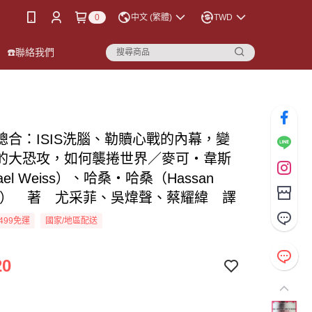
0
中文 (繁體)
TWD
☎️聯絡我們
總合：ISIS洗腦、勒贖心戰的內幕，變
的大恐攻，如何襲捲世界／麥可‧韋斯
ael Weiss）、哈桑‧哈桑（Hassan
san） 著 尤采菲、吳煒聲、蔡耀緯 譯
499免運
國家/地區配送
20