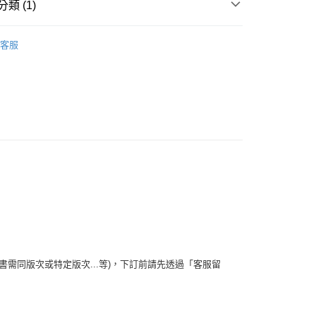
類 (1)
y
政治/國際關係
客服
分期
你分期使用說明】
享後付
由台灣大哥大提供，台灣大哥大用戶可立即使用無須另外申請。
式選擇「大哥付你分期」，訂單成立後會自動跳轉到大哥付的交易
證手機門號後，選擇欲分期的期數、繳款截止日，確認付款後即
FTEE先享後付」】
。
先享後付是「在收到商品之後才付款」的支付方式。 讓您購物簡單
准額度、可分期數及費用金額請依後續交易確認頁面所載為準。
心！
立30分鐘內，如未前往確認交易或遇審核未通過，訂單將自動取
：不需註冊會員、不需綁卡、不需儲值。
「轉專審核」未通過狀況，表示未達大哥付你分期系統評分，恕
：只要手機號碼，簡訊認證，即可結帳。
評估內容。
：先確認商品／服務後，再付款。
式說明】
款【書籍"本數"8本以上，建議使用中華郵政宅配
項不併入電信帳單，「大哥付你分期」於每月結算日後寄送繳費提
EE先享後付」結帳流程】
方式選擇「AFTEE先享後付」後，將跳轉至「AFTEE先享後
訊連結打開帳單後，可選擇「超商條碼／台灣大直營門市／銀行轉
頁面，進行簡訊認證並確認金額後，即可完成結帳。
5，滿NT$499(含以上)免運費
付／iPASS MONEY」等通路繳費。
成立數日內，您將收到繳費通知簡訊。
需同版次或特定版次...等)，下訂前請先透過「客服留
費通知簡訊後14天內，點擊此簡訊中的連結，可透過四大超商
家取貨
項】
網路銀行／等多元方式進行付款，方視為交易完成。
係由「台灣大哥大股份有限公司」（以下簡稱本公司）所提供，讓
5，滿NT$499(含以上)免運費
：結帳手續完成當下不需立刻繳費，但若您需要取消訂單，請聯
易時，得透過本服務購買商品或服務，並由商店將買賣／分期付
的店家。未經商家同意取消之訂單仍視為有效，需透過AFTEE