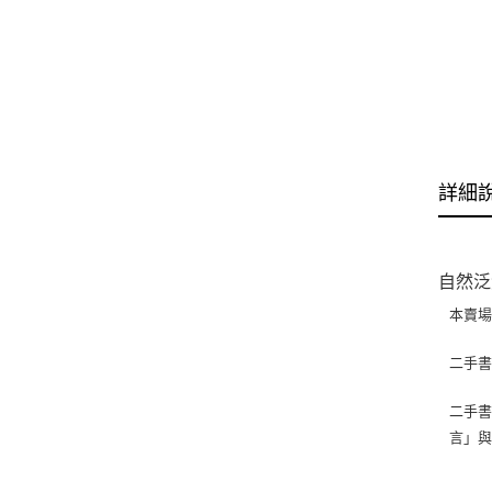
詳細
自然泛黃
本賣
二手
二手書
言」