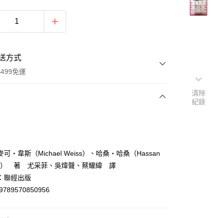
送方式
499免運
清除
紀錄
次付款
付款
可‧韋斯（Michael Weiss）、哈桑‧哈桑（Hassan
san） 著 尤采菲、吳煒聲、蔡耀緯 譯
：聯經出版
9789570850956