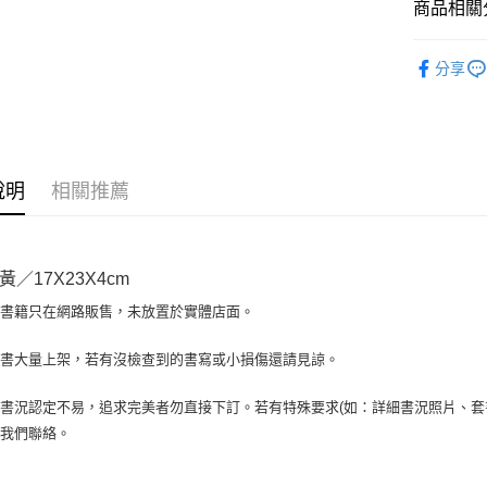
商品相關分
Google Pa
全盈+PAY
人文史地
分享
大哥付你
相關說明
【大哥付
AFTEE先
1.本服務
2.付款方
相關說明
說明
相關推薦
流程，驗
【關於「A
ATM付款
完成交易
AFTEE
3.實際核
便利好安
4.訂單成
１．簡單
消。如遇
／17X23X4cm
２．便利
運送方式
無法說明
３．安心
場書籍只在網路販售，未放置於實體店面。
【繳款方
全家取貨付
1.分期款
【「AFT
醒簡訊。
包裹】
１．於結帳
書書大量上架，若有沒檢查到的書寫或小損傷還請見諒。
2.透過簡
付」結帳
每筆NT$6
帳／街口支
２．訂單
書況認定不易，追求完美者勿直接下訂。若有特殊要求(如：詳細書況照片、套書
３．收到繳
付款後全
【注意事
與我們聯絡。
／ATM／
1.本服務
每筆NT$6
※ 請注意
用戶於交
絡購買商品