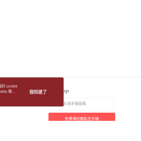
金債權讓與本公司後，依約使用本公司帳單繳交帳款。
貨付款【書籍"本數"8本以上，建議使用中華郵政宅配
繳納相關費用。
意付款使用「大哥付你分期」之契約關係目的，商店將以您的個人
否成功請以「AFTEE先享後付 」之結帳頁面顯示為準，若有關於
含姓名、電話或地址）提供予台灣大哥大進項蒐集、處理及利
功／繳費後需取消欲退款等相關疑問，請聯繫「AFTEE先享後
公司與您本人進行分期帳單所需資料之確認、核對及更正。
5，滿NT$688(含以上)免運費
援中心」
https://netprotections.freshdesk.com/support/home
戶服務條款，請詳閱以下連結：
https://oppay.tw/userRule
1取貨
項】
恩沛科技股份有限公司提供之「AFTEE先享後付」服務完成之
5，滿NT$688(含以上)免運費
依本服務之必要範圍內提供個人資料，並將交易相關給付款項請
讓予恩沛科技股份有限公司。
包裹
個人資料處理事宜，請瀏覽以下網址：
5，滿NT$688(含以上)免運費
ee.tw/terms/#terms3
年的使用者請事先徵得法定代理人或監護人之同意方可使用
裹(離島)
E先享後付」，若未經同意申辦者引起之損失，本公司不負相關責
5，滿NT$688(含以上)免運費
AFTEE先享後付」時，將依據個別帳號之用戶狀況，依本公司
 cookie
核予不同之上限額度；若仍有額度不足之情形，本公司將視審查
取(書送達簡訊通知)
kie 聲明
我知道了
官方APP
用戶進行身份認證。
一人註冊多個帳號或使用他人資訊註冊。若發現惡意使用之情
科技股份有限公司將有權停止該用戶之使用額度並採取法律行
【國際航空包裹】*收件人請填寫本名
查看運費
免費傳送載點至手機
【國際水陸包裹】*收件人請填寫本名
查看運費
【馬來西亞水陸包裹】*收件人請填寫本名
查看運費