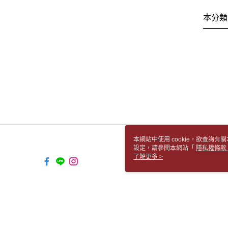
本分類
本網站中使用 cookie，欲查詢有關
設定，請參閱本網站「
隱私權條款
使用 cookie。
了解更多 >