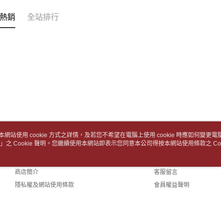
款買賣價
7-11取
先享後付
2.基於同
※ 交易是
包裹】
熱銷
全站排行
資料（包
是否繳費成
用，由本
每筆NT$6
付客戶支
3.完整用
付款後7-1
【注意事
１．透過由
每筆NT$6
交易，需
求債權轉
中華郵政
２．關於
每筆NT$6
https://aft
３．未成
中華郵政包
「AFTE
任。
每筆NT$6
４．使用「
本網站使用 cookie 方式之詳情，及若您不希望在電腦上使用 cookie 時應如何變更電腦的
即時審查
士林門市自
」之 Cookie 聲明。您繼續使用本網站即表示您同意本公司得按本網站使用條款之 Coo
關於我們
客服資訊
結果請求
５．嚴禁
免運費
品牌故事
購物說明
形，恩沛
動。
商店簡介
客服留言
中華郵政
隱私權及網站使用條款
會員權益聲明
中華郵政
聯絡我們
中華郵政