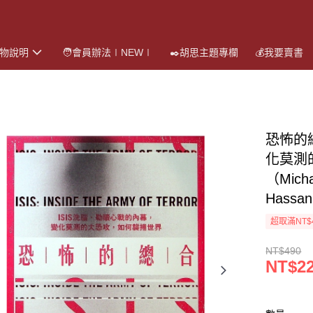
購物說明
🧑會員辦法∣NEW∣
✒️胡思主題專欄
💰我要賣書
恐怖的
化莫測
（Mich
Has
超取滿NT$
NT$490
NT$2