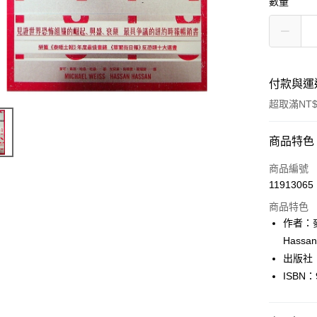
數量
付款與運
超取滿NT$
付款方式
商品特色
信用卡一
商品編號
11913065
超商取貨
商品特色
LINE Pay
作者：麥
Has
Apple Pay
出版社
街口支付
ISBN：
悠遊付