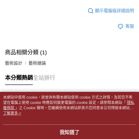
帳／街口支付／iPASS MONEY」等通路繳費。
２．訂單成立數日內，您將收到繳費通知簡訊。
付款後全家取貨
顯示電腦版詳細說明
３．收到繳費通知簡訊後14天內，點擊此簡訊中的連結，可透過四大超商／
【注意事項】
每筆NT$65，滿NT$499(含以上)免運費
ATM／網路銀行／等多元方式進行付款，方視為交易完成。
1.本服務係由「台灣大哥大股份有限公司」（以下簡稱本公司）所提供，讓
※ 請注意：結帳手續完成當下不需立刻繳費，但若您需要取消訂單，請聯絡
用戶於交易時，得透過本服務購買商品或服務，並由商店將買賣／分期付款
客服
7-11取貨付款【書籍"本數"8本以上，建議使用中華郵政宅配
購買商品的店家。未經商家同意取消之訂單仍視為有效，需透過AFTEE先享
買賣價金債權讓與本公司後，依約使用本公司帳單繳交帳款。
後付繳納相關費用。
包裹】
2.基於同意付款使用「大哥付你分期」之契約關係目的，商店將以您的個人
※ 交易是否成功請以「AFTEE先享後付 」之結帳頁面顯示為準，若有關於
資料（包含姓名、電話或地址）提供予台灣大哥大進項蒐集、處理及利用，
每筆NT$65，滿NT$688(含以上)免運費
是否繳費成功／繳費後需取消欲退款等相關疑問，請聯繫「AFTEE先享後付
由本公司與您本人進行分期帳單所需資料之確認、核對及更正。
客戶支援中心」
https://netprotections.freshdesk.com/support/home
商品相關分類 (1)
3.完整用戶服務條款，請詳閱以下連結：
https://oppay.tw/userRule
付款後7-11取貨
【注意事項】
藝術設計
藝術總論
每筆NT$65，滿NT$688(含以上)免運費
１．透過由恩沛科技股份有限公司提供之「AFTEE先享後付」服務完成之交
易，需依本服務之必要範圍內提供個人資料，並將交易相關給付款項請求債
中華郵政包裹
本分類熱銷
全站排行
權轉讓予恩沛科技股份有限公司。
每筆NT$65，滿NT$688(含以上)免運費
２．關於個人資料處理事宜，請瀏覽以下網址：
https://aftee.tw/terms/#terms3
中華郵政包裹(離島)
３．未成年的使用者請事先徵得法定代理人或監護人之同意方可使用
本網站中使用 cookie，欲查詢有關本網站使用 cookie 方式之詳情，及若您不希
「AFTEE先享後付」，若未經同意申辦者引起之損失，本公司不負相關責
熱門標籤
每筆NT$65，滿NT$688(含以上)免運費
望在電腦上使用 cookie 時應如何變更電腦的 cookie 設定，請參閱本網站「
隱私
任。
權條款
」之 Cookie 聲明。您繼續使用本網站即表示您同意本公司得按本網站使
４．使用「AFTEE先享後付」時，將依據個別帳號之用戶狀況，依本公司即
用條款之 Cookie 聲明使用 cookie。
了解更多 >
士林門市自取(書送達簡訊通知)
時審查核予不同之上限額度；若仍有額度不足之情形，本公司將視審查結果
免運費
請求用戶進行身份認證。
５．嚴禁一人註冊多個帳號或使用他人資訊註冊。若發現惡意使用之情形，
我知道了
中華郵政【國際航空包裹】*收件人請填寫本名
恩沛科技股份有限公司將有權停止該用戶之使用額度並採取法律行動。
查看運費