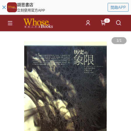
胡思書店
開啟APP
立刻使用官方APP
0
1
/
1