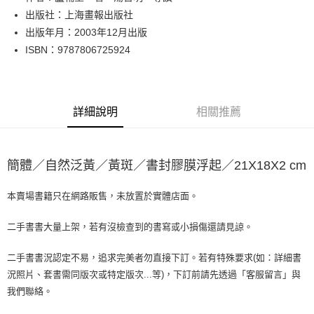
出版社：上海畫報出版社
街口支付
出版年月：2003年12月出版
悠遊付
ISBN：9787806725924
Google Pay
全盈+PAY
詳細說明
相關推薦
大哥付你分期
相關說明
【大哥付你分期使用說明】
簡體／自然泛黃／黃斑／書封膠膜浮起／21X18X2 cm
AFTEE先享後付
1.本服務由台灣大哥大提供，台灣大哥大用戶可立即使用無須另外申請。
2.付款方式選擇「大哥付你分期」，訂單成立後會自動跳轉到大哥付的交易
相關說明
流程，驗證手機門號後，選擇欲分期的期數、繳款截止日，確認付款後即完
本賣場書籍只在網路販售，未放置於實體店面。
【關於「AFTEE先享後付」】
成交易。
ATM付款
AFTEE先享後付是「在收到商品之後才付款」的支付方式。 讓您購物簡單
3.實際核准額度、可分期數及費用金額請依後續交易確認頁面所載為準。
便利好安心！
二手書書大量上架，若有沒檢查到的書寫或小損傷還請見諒。
4.訂單成立30分鐘內，如未前往確認交易或遇審核未通過，訂單將自動取
１．簡單：不需註冊會員、不需綁卡、不需儲值。
運送方式
消。如遇「轉專審核」未通過狀況，表示未達大哥付你分期系統評分，恕無
２．便利：只要手機號碼，簡訊認證，即可結帳。
二手書書況認定不易，追求完美者勿直接下訂。若有特殊要求(如：詳細書
法說明評估內容。
３．安心：先確認商品／服務後，再付款。
全家取貨付款【書籍"本數"8本以上，建議使用中華郵政宅配包
【繳款方式說明】
況照片、套書需同版次或特定版次...等)，下訂前請先透過「客服留言」與
1.分期款項不併入電信帳單，「大哥付你分期」於每月結算日後寄送繳費提
裹】
【「AFTEE先享後付」結帳流程】
我們聯絡。
醒簡訊。
１．於結帳方式選擇「AFTEE先享後付」後，將跳轉至「AFTEE先享後付」
每筆NT$65，滿NT$499(含以上)免運費
2.透過簡訊連結打開帳單後，可選擇「超商條碼／台灣大直營門市／銀行轉
結帳頁面，進行簡訊認證並確認金額後，即可完成結帳。