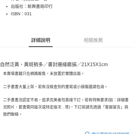
出版社：新興書局印行
街口支付
ISBN：031
悠遊付
Google Pay
詳細說明
相關推薦
全盈+PAY
大哥付你分期
相關說明
自然泛黃、黃斑稍多／書封邊緣磨損／21X15X1cm
【大哥付你分期使用說明】
AFTEE先享後付
1.本服務由台灣大哥大提供，台灣大哥大用戶可立即使用無須另外申請。
本賣場書籍只在網路販售，未放置於實體店面。
2.付款方式選擇「大哥付你分期」，訂單成立後會自動跳轉到大哥付的交易
相關說明
流程，驗證手機門號後，選擇欲分期的期數、繳款截止日，確認付款後即完
【關於「AFTEE先享後付」】
二手書書大量上架，若有沒檢查到的書寫或小損傷還請包涵。
成交易。
ATM付款
AFTEE先享後付是「在收到商品之後才付款」的支付方式。 讓您購物簡單
3.實際核准額度、可分期數及費用金額請依後續交易確認頁面所載為準。
便利好安心！
4.訂單成立30分鐘內，如未前往確認交易或遇審核未通過，訂單將自動取
二手書書況認定不易，追求完美者勿直接下訂。若有特殊要求(如：詳細書
１．簡單：不需註冊會員、不需綁卡、不需儲值。
運送方式
消。如遇「轉專審核」未通過狀況，表示未達大哥付你分期系統評分，恕無
況照片、套書需同版次或特定版次...等)，下訂前請先透過「客服留言」與
２．便利：只要手機號碼，簡訊認證，即可結帳。
法說明評估內容。
３．安心：先確認商品／服務後，再付款。
我們聯絡。
全家取貨付款【書籍"本數"8本以上，建議使用中華郵政宅配包
【繳款方式說明】
1.分期款項不併入電信帳單，「大哥付你分期」於每月結算日後寄送繳費提
裹】
【「AFTEE先享後付」結帳流程】
醒簡訊。
１．於結帳方式選擇「AFTEE先享後付」後，將跳轉至「AFTEE先享後付」
每筆NT$65，滿NT$499(含以上)免運費
2.透過簡訊連結打開帳單後，可選擇「超商條碼／台灣大直營門市／銀行轉
結帳頁面，進行簡訊認證並確認金額後，即可完成結帳。