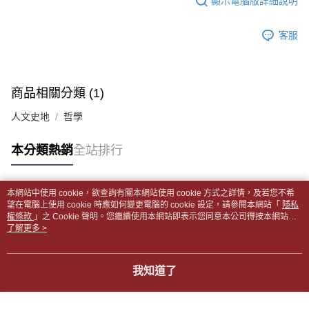
顯示電腦版詳細說明
帳／街口支付／iPASS MONEY」等通路繳費。
２．訂單成立數日內，您將收到繳費通知簡訊。
付款後全家取貨
３．收到繳費通知簡訊後14天內，點擊此簡訊中的連結，可透過四大超商／
【注意事項】
每筆NT$65，滿NT$499(含以上)免運費
客服
ATM／網路銀行／等多元方式進行付款，方視為交易完成。
1.本服務係由「台灣大哥大股份有限公司」（以下簡稱本公司）所提供，讓
※ 請注意：結帳手續完成當下不需立刻繳費，但若您需要取消訂單，請聯絡
用戶於交易時，得透過本服務購買商品或服務，並由商店將買賣／分期付款
7-11取貨付款【書籍"本數"8本以上，建議使用中華郵政宅配
購買商品的店家。未經商家同意取消之訂單仍視為有效，需透過AFTEE先享
買賣價金債權讓與本公司後，依約使用本公司帳單繳交帳款。
後付繳納相關費用。
包裹】
2.基於同意付款使用「大哥付你分期」之契約關係目的，商店將以您的個人
※ 交易是否成功請以「AFTEE先享後付 」之結帳頁面顯示為準，若有關於
商品相關分類 (1)
資料（包含姓名、電話或地址）提供予台灣大哥大進項蒐集、處理及利用，
每筆NT$65，滿NT$688(含以上)免運費
是否繳費成功／繳費後需取消欲退款等相關疑問，請聯繫「AFTEE先享後付
由本公司與您本人進行分期帳單所需資料之確認、核對及更正。
客戶支援中心」
https://netprotections.freshdesk.com/support/home
人文史地
哲學
3.完整用戶服務條款，請詳閱以下連結：
https://oppay.tw/userRule
付款後7-11取貨
【注意事項】
每筆NT$65，滿NT$688(含以上)免運費
本分類熱銷
全站排行
１．透過由恩沛科技股份有限公司提供之「AFTEE先享後付」服務完成之交
易，需依本服務之必要範圍內提供個人資料，並將交易相關給付款項請求債
中華郵政包裹
權轉讓予恩沛科技股份有限公司。
每筆NT$65，滿NT$688(含以上)免運費
２．關於個人資料處理事宜，請瀏覽以下網址：
本網站中使用 cookie，欲查詢有關本網站使用 cookie 方式之詳情，及若您不希
https://aftee.tw/terms/#terms3
熱門標籤
望在電腦上使用 cookie 時應如何變更電腦的 cookie 設定，請參閱本網站「
隱私
中華郵政包裹(離島)
３．未成年的使用者請事先徵得法定代理人或監護人之同意方可使用
權條款
」之 Cookie 聲明。您繼續使用本網站即表示您同意本公司得按本網站使
「AFTEE先享後付」，若未經同意申辦者引起之損失，本公司不負相關責
每筆NT$65，滿NT$688(含以上)免運費
用條款之 Cookie 聲明使用 cookie。
了解更多 >
任。
４．使用「AFTEE先享後付」時，將依據個別帳號之用戶狀況，依本公司即
士林門市自取(書送達簡訊通知)
時審查核予不同之上限額度；若仍有額度不足之情形，本公司將視審查結果
我知道了
免運費
請求用戶進行身份認證。
５．嚴禁一人註冊多個帳號或使用他人資訊註冊。若發現惡意使用之情形，
中華郵政【國際航空包裹】*收件人請填寫本名
恩沛科技股份有限公司將有權停止該用戶之使用額度並採取法律行動。
查看運費