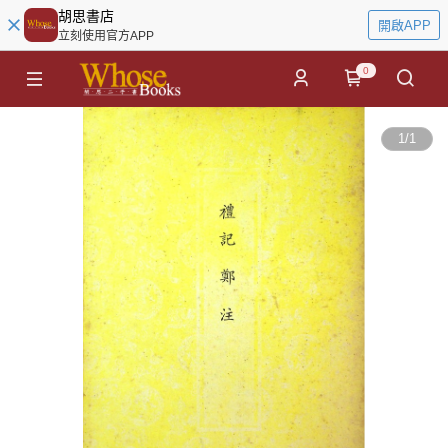
胡思書店
開啟APP
立刻使用官方APP
0
1
/
1