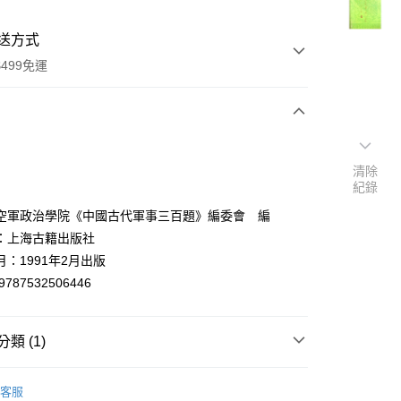
送方式
499免運
次付款
清除
付款
紀錄
空軍政治學院《中國古代軍事三百題》編委會 編
：上海古籍出版社
：1991年2月出版
9787532506446
類 (1)
y
法律軍事
客服