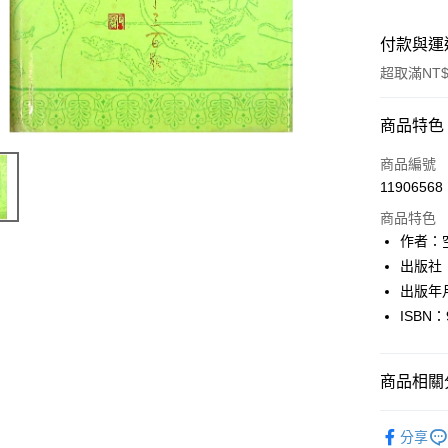
付款與運
超取滿NT$
付款方式
商品特色
信用卡一
商品編號
11906568
超商取貨
商品特色
LINE Pay
作者：
出版社
Apple Pay
出版年月
街口支付
ISBN：
悠遊付
商品相關分
Google Pa
全盈+PAY
人文史地
分享