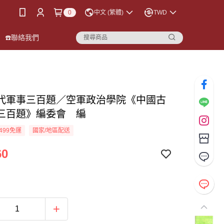
0
中文 (繁體)
TWD
☎️聯絡我們
代軍事三百題／空軍政治學院《中國古
三百題》編委會 編
499免運
國家/地區配送
60