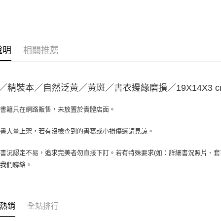
大哥付你
相關說明
【大哥付
AFTEE先
1.本服務
2.付款方
相關說明
說明
相關推薦
流程，驗
【關於「A
ATM付款
完成交易
AFTEE
3.實際核
便利好安
4.訂單成
１．簡單
／精裝本／自然泛黃／黃斑／書衣邊緣磨損／19X14X3 c
消。如遇
２．便利
運送方式
無法說明
３．安心
【繳款方
場書籍只在網路販售，未放置於實體店面。
全家取貨付
1.分期款
【「AFT
醒簡訊。
包裹】
１．於結帳
書書大量上架，若有沒檢查到的書寫或小損傷還請見諒。
2.透過簡
付」結帳
每筆NT$6
帳／街口支
２．訂單
３．收到繳
書況認定不易，追求完美者勿直接下訂。若有特殊要求(如：詳細書況照片、套書
付款後全
【注意事
／ATM／
與我們聯絡。
1.本服務
每筆NT$6
※ 請注意
用戶於交
絡購買商品
款買賣價
7-11取
先享後付
2.基於同
※ 交易是
包裹】
資料（包
熱銷
全站排行
是否繳費成
用，由本
每筆NT$6
付客戶支