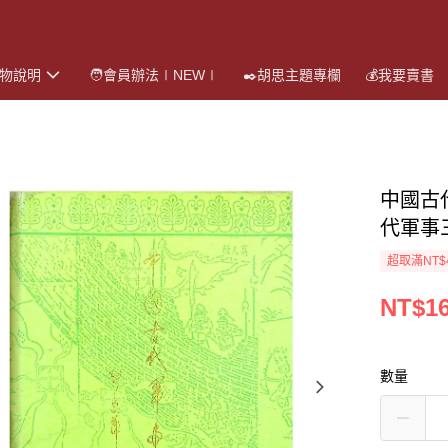
購物說明
🧑會員辦法∣NEW∣
✒️胡思主題專欄
💰我要賣書
中國古
代軍事
超取滿NT$
NT$1
數量