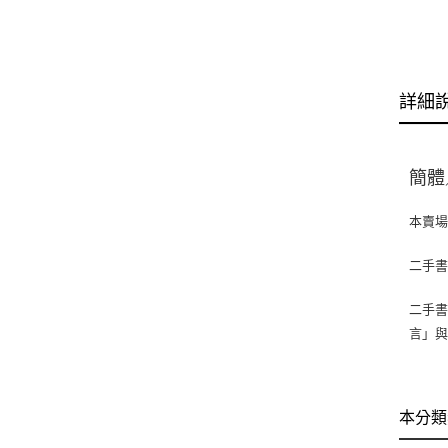
詳細
簡體
本賣
二手
二手書
言」
本分類