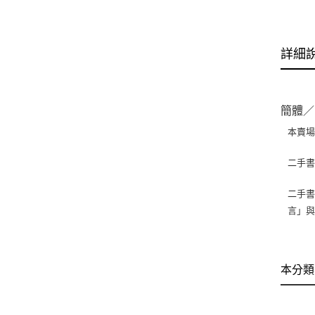
詳細
簡體／
本賣
二手
二手書
言」
本分類