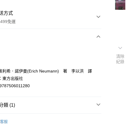
送方式
499免運
次付款
清除
付款
紀錄
利希．諾伊曼(Erich Neumann) 著 李以洪 譯
：東方出版社
9787506011280
類 (1)
y
宗教總論/其他各教
客服