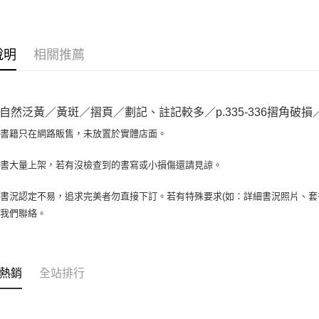
大哥付你
相關說明
【大哥付
AFTEE先
1.本服務
說明
相關推薦
2.付款方
相關說明
流程，驗
【關於「A
ATM付款
完成交易
AFTEE
3.實際核
便利好安
自然泛黃／黃斑／摺頁／劃記、註記較多／p.335-336摺角破損／21
4.訂單成
１．簡單
消。如遇
２．便利
場書籍只在網路販售，未放置於實體店面。
運送方式
無法說明
３．安心
【繳款方
全家取貨付
書書大量上架，若有沒檢查到的書寫或小損傷還請見諒。
1.分期款
【「AFT
醒簡訊。
包裹】
１．於結帳
2.透過簡
付」結帳
書況認定不易，追求完美者勿直接下訂。若有特殊要求(如：詳細書況照片、套書
每筆NT$6
帳／街口支
２．訂單
與我們聯絡。
３．收到繳
付款後全
【注意事
／ATM／
1.本服務
每筆NT$6
※ 請注意
用戶於交
絡購買商品
款買賣價
7-11取
先享後付
熱銷
全站排行
2.基於同
※ 交易是
包裹】
資料（包
是否繳費成
用，由本
每筆NT$6
付客戶支