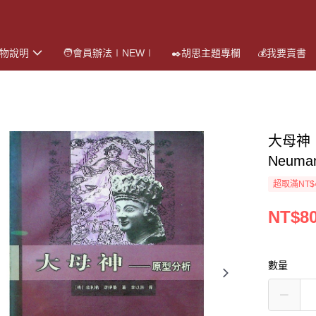
購物說明
🧑會員辦法∣NEW∣
✒️胡思主題專欄
💰我要賣書
大母神
Neum
超取滿NT$
NT$8
數量