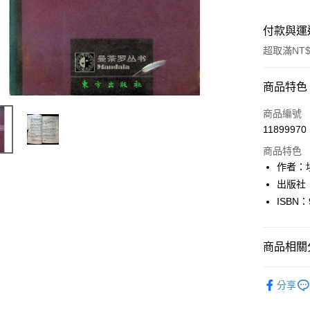
付款與運
超取滿NT$
付款方式
商品特色
信用卡一
商品編號
11899970
超商取貨
商品特色
LINE Pay
作者：埃
出版社
Apple Pay
ISBN：
街口支付
悠遊付
商品相關分
Google Pa
人文史地
分享
全盈+PAY