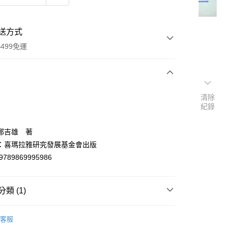
送方式
499免運
次付款
清除
紀錄
付款
鄭吉雄 著
：喜瑪拉雅研究發展基金會出版
9789869995986
類 (1)
y
風水堪輿/命理/占星/塔羅
客服