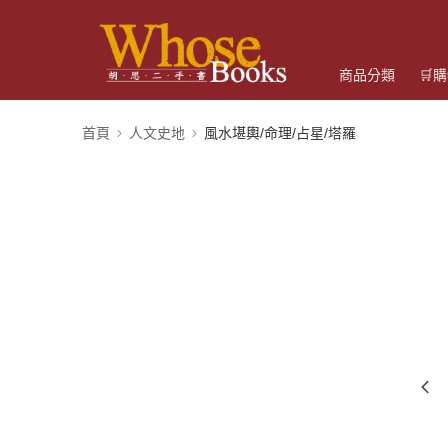
商品分類
🛒
首頁
人文史地
風水堪輿/命理/占星/塔羅