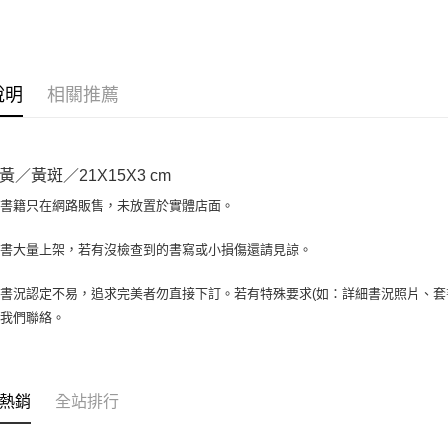
大哥付你
相關說明
【大哥付
AFTEE先
1.本服務
說明
相關推薦
2.付款方
相關說明
流程，驗
【關於「A
ATM付款
完成交易
AFTEE
3.實際核
便利好安
黃／黃斑／21X15X3 cm
4.訂單成
１．簡單
消。如遇
２．便利
場書籍只在網路販售，未放置於實體店面。
運送方式
無法說明
３．安心
【繳款方
全家取貨付
書書大量上架，若有沒檢查到的書寫或小損傷還請見諒。
1.分期款
【「AFT
醒簡訊。
包裹】
１．於結帳
2.透過簡
付」結帳
書況認定不易，追求完美者勿直接下訂。若有特殊要求(如：詳細書況照片、套書
每筆NT$6
帳／街口支
２．訂單
與我們聯絡。
３．收到繳
付款後全
【注意事
／ATM／
1.本服務
每筆NT$6
※ 請注意
用戶於交
絡購買商品
款買賣價
7-11取
先享後付
熱銷
全站排行
2.基於同
※ 交易是
包裹】
資料（包
是否繳費成