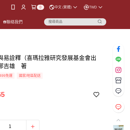
0
中文 (繁體)
TWD
☎️聯絡我們
與易詮釋（喜瑪拉雅研究發展基金會出
鄭吉雄 著
499免運
國家/地區配送
65