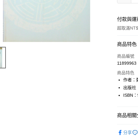
付款與運
超取滿NT$
付款方式
商品特色
信用卡一
商品編號
11899963
超商取貨
商品特色
LINE Pay
作者：
出版社
Apple Pay
ISBN：
街口支付
悠遊付
商品相關分
Google Pa
人文史地
分享
全盈+PAY