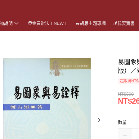
購物說明
🧑會員辦法∣NEW∣
✒️胡思主題專欄
💰我要賣書
易圖象
版）／
超取滿NT$
NT$500
NT$2
數量