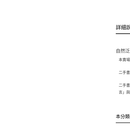
詳細
自然泛
本賣
二手
二手書
言」
本分類