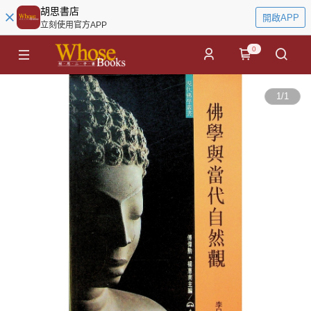
胡思書店
開啟APP
立刻使用官方APP
0
1
/
1