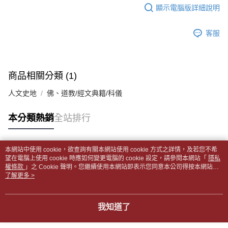
每筆NT$65，滿NT$499(含以上)免運費
2.透過簡訊連結打開帳單後，可選擇「超商條碼／台灣大直營門市／銀行轉
結帳頁面，進行簡訊認證並確認金額後，即可完成結帳。
顯示電腦版詳細說明
帳／街口支付／iPASS MONEY」等通路繳費。
２．訂單成立數日內，您將收到繳費通知簡訊。
付款後全家取貨
３．收到繳費通知簡訊後14天內，點擊此簡訊中的連結，可透過四大超商／
【注意事項】
每筆NT$65，滿NT$499(含以上)免運費
客服
ATM／網路銀行／等多元方式進行付款，方視為交易完成。
1.本服務係由「台灣大哥大股份有限公司」（以下簡稱本公司）所提供，讓
※ 請注意：結帳手續完成當下不需立刻繳費，但若您需要取消訂單，請聯絡
用戶於交易時，得透過本服務購買商品或服務，並由商店將買賣／分期付款
7-11取貨付款【書籍"本數"8本以上，建議使用中華郵政宅配
購買商品的店家。未經商家同意取消之訂單仍視為有效，需透過AFTEE先享
買賣價金債權讓與本公司後，依約使用本公司帳單繳交帳款。
後付繳納相關費用。
包裹】
2.基於同意付款使用「大哥付你分期」之契約關係目的，商店將以您的個人
※ 交易是否成功請以「AFTEE先享後付 」之結帳頁面顯示為準，若有關於
商品相關分類 (1)
資料（包含姓名、電話或地址）提供予台灣大哥大進項蒐集、處理及利用，
每筆NT$65，滿NT$688(含以上)免運費
是否繳費成功／繳費後需取消欲退款等相關疑問，請聯繫「AFTEE先享後付
由本公司與您本人進行分期帳單所需資料之確認、核對及更正。
客戶支援中心」
https://netprotections.freshdesk.com/support/home
人文史地
佛、道教/經文典籍/科儀
3.完整用戶服務條款，請詳閱以下連結：
https://oppay.tw/userRule
付款後7-11取貨
【注意事項】
每筆NT$65，滿NT$688(含以上)免運費
本分類熱銷
全站排行
１．透過由恩沛科技股份有限公司提供之「AFTEE先享後付」服務完成之交
易，需依本服務之必要範圍內提供個人資料，並將交易相關給付款項請求債
中華郵政包裹
權轉讓予恩沛科技股份有限公司。
每筆NT$65，滿NT$688(含以上)免運費
２．關於個人資料處理事宜，請瀏覽以下網址：
本網站中使用 cookie，欲查詢有關本網站使用 cookie 方式之詳情，及若您不希
https://aftee.tw/terms/#terms3
熱門標籤
望在電腦上使用 cookie 時應如何變更電腦的 cookie 設定，請參閱本網站「
隱私
中華郵政包裹(離島)
３．未成年的使用者請事先徵得法定代理人或監護人之同意方可使用
權條款
」之 Cookie 聲明。您繼續使用本網站即表示您同意本公司得按本網站使
「AFTEE先享後付」，若未經同意申辦者引起之損失，本公司不負相關責
每筆NT$65，滿NT$688(含以上)免運費
用條款之 Cookie 聲明使用 cookie。
了解更多 >
任。
４．使用「AFTEE先享後付」時，將依據個別帳號之用戶狀況，依本公司即
士林門市自取(書送達簡訊通知)
時審查核予不同之上限額度；若仍有額度不足之情形，本公司將視審查結果
我知道了
免運費
請求用戶進行身份認證。
５．嚴禁一人註冊多個帳號或使用他人資訊註冊。若發現惡意使用之情形，
中華郵政【國際航空包裹】*收件人請填寫本名
恩沛科技股份有限公司將有權停止該用戶之使用額度並採取法律行動。
查看運費