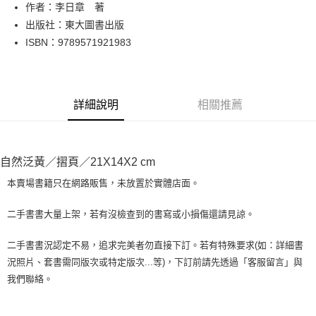
Apple Pay
作者：李日章 著
出版社：東大圖書出版
街口支付
ISBN：9789571921983
悠遊付
Google Pay
詳細說明
相關推薦
全盈+PAY
大哥付你分期
相關說明
自然泛黃／摺頁／21X14X2 cm
【大哥付你分期使用說明】
AFTEE先享後付
1.本服務由台灣大哥大提供，台灣大哥大用戶可立即使用無須另外申請。
本賣場書籍只在網路販售，未放置於實體店面。
2.付款方式選擇「大哥付你分期」，訂單成立後會自動跳轉到大哥付的交易
相關說明
流程，驗證手機門號後，選擇欲分期的期數、繳款截止日，確認付款後即完
【關於「AFTEE先享後付」】
二手書書大量上架，若有沒檢查到的書寫或小損傷還請見諒。
成交易。
ATM付款
AFTEE先享後付是「在收到商品之後才付款」的支付方式。 讓您購物簡單
3.實際核准額度、可分期數及費用金額請依後續交易確認頁面所載為準。
便利好安心！
4.訂單成立30分鐘內，如未前往確認交易或遇審核未通過，訂單將自動取
二手書書況認定不易，追求完美者勿直接下訂。若有特殊要求(如：詳細書
１．簡單：不需註冊會員、不需綁卡、不需儲值。
運送方式
消。如遇「轉專審核」未通過狀況，表示未達大哥付你分期系統評分，恕無
況照片、套書需同版次或特定版次...等)，下訂前請先透過「客服留言」與
２．便利：只要手機號碼，簡訊認證，即可結帳。
法說明評估內容。
３．安心：先確認商品／服務後，再付款。
我們聯絡。
全家取貨付款【書籍"本數"8本以上，建議使用中華郵政宅配包
【繳款方式說明】
1.分期款項不併入電信帳單，「大哥付你分期」於每月結算日後寄送繳費提
裹】
【「AFTEE先享後付」結帳流程】
醒簡訊。
１．於結帳方式選擇「AFTEE先享後付」後，將跳轉至「AFTEE先享後付」