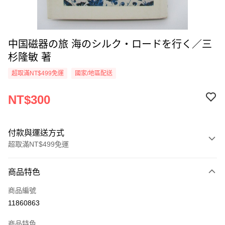
中国磁器の旅 海のシルク・ロードを行く／三
杉隆敏 著
超取滿NT$499免運
國家/地區配送
NT$300
付款與運送方式
超取滿NT$499免運
付款方式
商品特色
信用卡一次付款
商品編號
超商取貨付款
11860863
LINE Pay
商品特色