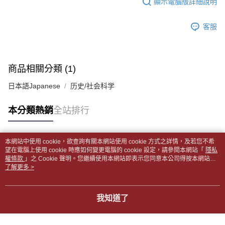
顯示電腦版詳細說明
１．於結帳方式選擇「AFTEE先享後付」後，將跳轉至「AFTEE先享後付」
每筆NT$65，滿NT$499(含以上)免運費
2.透過簡訊連結打開帳單後，可選擇「超商條碼／台灣大直營門市／銀行轉
結帳頁面，進行簡訊認證並確認金額後，即可完成結帳。
帳／街口支付／iPASS MONEY」等通路繳費。
２．訂單成立數日內，您將收到繳費通知簡訊。
付款後全家取貨
客服
３．收到繳費通知簡訊後14天內，點擊此簡訊中的連結，可透過四大超商／
【注意事項】
每筆NT$65，滿NT$499(含以上)免運費
ATM／網路銀行／等多元方式進行付款，方視為交易完成。
1.本服務係由「台灣大哥大股份有限公司」（以下簡稱本公司）所提供，讓
※ 請注意：結帳手續完成當下不需立刻繳費，但若您需要取消訂單，請聯絡
用戶於交易時，得透過本服務購買商品或服務，並由商店將買賣／分期付款
7-11取貨付款【書籍"本數"8本以上，建議使用中華郵政宅配
購買商品的店家。未經商家同意取消之訂單仍視為有效，需透過AFTEE先享
買賣價金債權讓與本公司後，依約使用本公司帳單繳交帳款。
後付繳納相關費用。
商品相關分類 (1)
包裹】
2.基於同意付款使用「大哥付你分期」之契約關係目的，商店將以您的個人
※ 交易是否成功請以「AFTEE先享後付 」之結帳頁面顯示為準，若有關於
資料（包含姓名、電話或地址）提供予台灣大哥大進項蒐集、處理及利用，
每筆NT$65，滿NT$688(含以上)免運費
是否繳費成功／繳費後需取消欲退款等相關疑問，請聯繫「AFTEE先享後付
日本語Japanese
历史/社会科学
由本公司與您本人進行分期帳單所需資料之確認、核對及更正。
客戶支援中心」
https://netprotections.freshdesk.com/support/home
3.完整用戶服務條款，請詳閱以下連結：
https://oppay.tw/userRule
付款後7-11取貨
本分類熱銷
全站排行
【注意事項】
每筆NT$65，滿NT$688(含以上)免運費
１．透過由恩沛科技股份有限公司提供之「AFTEE先享後付」服務完成之交
易，需依本服務之必要範圍內提供個人資料，並將交易相關給付款項請求債
中華郵政包裹
權轉讓予恩沛科技股份有限公司。
本網站中使用 cookie，欲查詢有關本網站使用 cookie 方式之詳情，及若您不希
每筆NT$65，滿NT$688(含以上)免運費
熱門標籤
２．關於個人資料處理事宜，請瀏覽以下網址：
望在電腦上使用 cookie 時應如何變更電腦的 cookie 設定，請參閱本網站「
隱私
https://aftee.tw/terms/#terms3
權條款
」之 Cookie 聲明。您繼續使用本網站即表示您同意本公司得按本網站使
中華郵政包裹(離島)
３．未成年的使用者請事先徵得法定代理人或監護人之同意方可使用
用條款之 Cookie 聲明使用 cookie。
了解更多 >
「AFTEE先享後付」，若未經同意申辦者引起之損失，本公司不負相關責
每筆NT$65，滿NT$688(含以上)免運費
任。
４．使用「AFTEE先享後付」時，將依據個別帳號之用戶狀況，依本公司即
士林門市自取(書送達簡訊通知)
我知道了
時審查核予不同之上限額度；若仍有額度不足之情形，本公司將視審查結果
免運費
請求用戶進行身份認證。
５．嚴禁一人註冊多個帳號或使用他人資訊註冊。若發現惡意使用之情形，