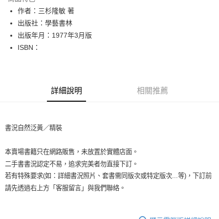
Apple Pay
作者：三杉隆敏 著
出版社：學藝書林
街口支付
出版年月：1977年3月版
悠遊付
ISBN：
Google Pay
全盈+PAY
詳細說明
相關推薦
大哥付你分期
相關說明
【大哥付你分期使用說明】
書況自然泛黃／精裝
AFTEE先享後付
1.本服務由台灣大哥大提供，台灣大哥大用戶可立即使用無須另外申請。
2.付款方式選擇「大哥付你分期」，訂單成立後會自動跳轉到大哥付的交易
相關說明
流程，驗證手機門號後，選擇欲分期的期數、繳款截止日，確認付款後即完
本賣場書籍只在網路販售，未放置於實體店面。
【關於「AFTEE先享後付」】
成交易。
ATM付款
AFTEE先享後付是「在收到商品之後才付款」的支付方式。 讓您購物簡單
二手書書況認定不易，追求完美者勿直接下訂。
3.實際核准額度、可分期數及費用金額請依後續交易確認頁面所載為準。
便利好安心！
4.訂單成立30分鐘內，如未前往確認交易或遇審核未通過，訂單將自動取
若有特殊要求(如：詳細書況照片、套書需同版次或特定版次...等)，下訂前
１．簡單：不需註冊會員、不需綁卡、不需儲值。
運送方式
消。如遇「轉專審核」未通過狀況，表示未達大哥付你分期系統評分，恕無
２．便利：只要手機號碼，簡訊認證，即可結帳。
請先透過右上方「客服留言」與我們聯絡。
法說明評估內容。
３．安心：先確認商品／服務後，再付款。
全家取貨付款【書籍"本數"8本以上，建議使用中華郵政宅配包
【繳款方式說明】
1.分期款項不併入電信帳單，「大哥付你分期」於每月結算日後寄送繳費提
裹】
【「AFTEE先享後付」結帳流程】
醒簡訊。