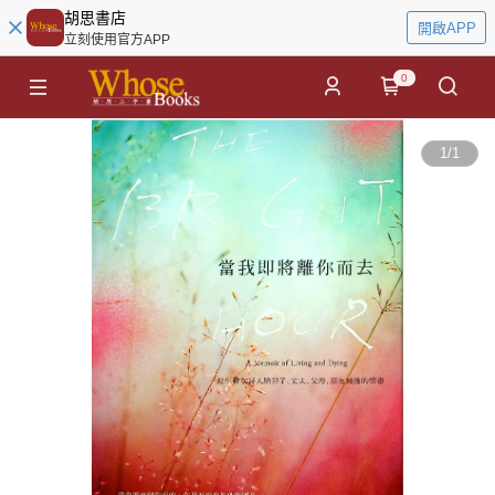
胡思書店
開啟APP
立刻使用官方APP
0
1
/
1