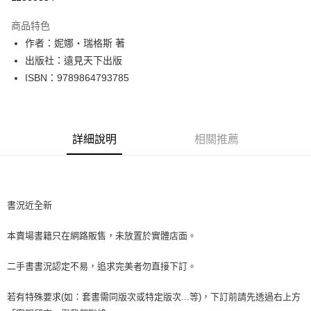
LINE Pay
商品特色
Apple Pay
作者：妮娜‧瑞格斯 著
出版社：遠見天下出版
街口支付
ISBN：9789864793785
悠遊付
Google Pay
詳細說明
相關推薦
全盈+PAY
大哥付你分期
相關說明
【大哥付你分期使用說明】
書況近全新
AFTEE先享後付
1.本服務由台灣大哥大提供，台灣大哥大用戶可立即使用無須另外申請。
2.付款方式選擇「大哥付你分期」，訂單成立後會自動跳轉到大哥付的交易
相關說明
本賣場書籍只在網路販售，未放置於實體店面。
流程，驗證手機門號後，選擇欲分期的期數、繳款截止日，確認付款後即完
【關於「AFTEE先享後付」】
成交易。
ATM付款
AFTEE先享後付是「在收到商品之後才付款」的支付方式。 讓您購物簡單
3.實際核准額度、可分期數及費用金額請依後續交易確認頁面所載為準。
二手書書況認定不易，追求完美者勿直接下訂。
便利好安心！
4.訂單成立30分鐘內，如未前往確認交易或遇審核未通過，訂單將自動取
１．簡單：不需註冊會員、不需綁卡、不需儲值。
運送方式
消。如遇「轉專審核」未通過狀況，表示未達大哥付你分期系統評分，恕無
２．便利：只要手機號碼，簡訊認證，即可結帳。
若有特殊要求(如：套書需同版次或特定版次...等)，下訂前請先透過右上方
法說明評估內容。
３．安心：先確認商品／服務後，再付款。