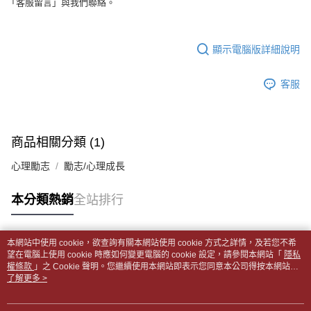
全家取貨付款【書籍"本數"8本以上，建議使用中華郵政宅配包
「客服留言」與我們聯絡。
【繳款方式說明】
1.分期款項不併入電信帳單，「大哥付你分期」於每月結算日後寄送繳費提
裹】
【「AFTEE先享後付」結帳流程】
醒簡訊。
１．於結帳方式選擇「AFTEE先享後付」後，將跳轉至「AFTEE先享後付」
每筆NT$65，滿NT$499(含以上)免運費
2.透過簡訊連結打開帳單後，可選擇「超商條碼／台灣大直營門市／銀行轉
結帳頁面，進行簡訊認證並確認金額後，即可完成結帳。
顯示電腦版詳細說明
帳／街口支付／iPASS MONEY」等通路繳費。
２．訂單成立數日內，您將收到繳費通知簡訊。
付款後全家取貨
３．收到繳費通知簡訊後14天內，點擊此簡訊中的連結，可透過四大超商／
【注意事項】
每筆NT$65，滿NT$499(含以上)免運費
ATM／網路銀行／等多元方式進行付款，方視為交易完成。
客服
1.本服務係由「台灣大哥大股份有限公司」（以下簡稱本公司）所提供，讓
※ 請注意：結帳手續完成當下不需立刻繳費，但若您需要取消訂單，請聯絡
用戶於交易時，得透過本服務購買商品或服務，並由商店將買賣／分期付款
7-11取貨付款【書籍"本數"8本以上，建議使用中華郵政宅配
購買商品的店家。未經商家同意取消之訂單仍視為有效，需透過AFTEE先享
買賣價金債權讓與本公司後，依約使用本公司帳單繳交帳款。
後付繳納相關費用。
包裹】
2.基於同意付款使用「大哥付你分期」之契約關係目的，商店將以您的個人
※ 交易是否成功請以「AFTEE先享後付 」之結帳頁面顯示為準，若有關於
資料（包含姓名、電話或地址）提供予台灣大哥大進項蒐集、處理及利用，
商品相關分類 (1)
每筆NT$65，滿NT$688(含以上)免運費
是否繳費成功／繳費後需取消欲退款等相關疑問，請聯繫「AFTEE先享後付
由本公司與您本人進行分期帳單所需資料之確認、核對及更正。
客戶支援中心」
https://netprotections.freshdesk.com/support/home
3.完整用戶服務條款，請詳閱以下連結：
https://oppay.tw/userRule
心理勵志
勵志/心理成長
付款後7-11取貨
【注意事項】
每筆NT$65，滿NT$688(含以上)免運費
１．透過由恩沛科技股份有限公司提供之「AFTEE先享後付」服務完成之交
本分類熱銷
全站排行
易，需依本服務之必要範圍內提供個人資料，並將交易相關給付款項請求債
中華郵政包裹
權轉讓予恩沛科技股份有限公司。
每筆NT$65，滿NT$688(含以上)免運費
２．關於個人資料處理事宜，請瀏覽以下網址：
本網站中使用 cookie，欲查詢有關本網站使用 cookie 方式之詳情，及若您不希
https://aftee.tw/terms/#terms3
熱門標籤
望在電腦上使用 cookie 時應如何變更電腦的 cookie 設定，請參閱本網站「
隱私
中華郵政包裹(離島)
３．未成年的使用者請事先徵得法定代理人或監護人之同意方可使用
權條款
」之 Cookie 聲明。您繼續使用本網站即表示您同意本公司得按本網站使
「AFTEE先享後付」，若未經同意申辦者引起之損失，本公司不負相關責
每筆NT$65，滿NT$688(含以上)免運費
用條款之 Cookie 聲明使用 cookie。
了解更多 >
任。
４．使用「AFTEE先享後付」時，將依據個別帳號之用戶狀況，依本公司即
士林門市自取(書送達簡訊通知)
時審查核予不同之上限額度；若仍有額度不足之情形，本公司將視審查結果