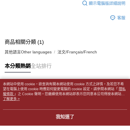
１．於結帳方式選擇「AFTEE先享後付」後，將跳轉至「AFTEE先享後付」
顯示電腦版詳細說明
每筆NT$65，滿NT$499(含以上)免運費
2.透過簡訊連結打開帳單後，可選擇「超商條碼／台灣大直營門市／銀行轉
結帳頁面，進行簡訊認證並確認金額後，即可完成結帳。
帳／街口支付／iPASS MONEY」等通路繳費。
２．訂單成立數日內，您將收到繳費通知簡訊。
付款後全家取貨
客服
３．收到繳費通知簡訊後14天內，點擊此簡訊中的連結，可透過四大超商／
【注意事項】
每筆NT$65，滿NT$499(含以上)免運費
ATM／網路銀行／等多元方式進行付款，方視為交易完成。
1.本服務係由「台灣大哥大股份有限公司」（以下簡稱本公司）所提供，讓
※ 請注意：結帳手續完成當下不需立刻繳費，但若您需要取消訂單，請聯絡
用戶於交易時，得透過本服務購買商品或服務，並由商店將買賣／分期付款
7-11取貨付款【書籍"本數"8本以上，建議使用中華郵政宅配
購買商品的店家。未經商家同意取消之訂單仍視為有效，需透過AFTEE先享
買賣價金債權讓與本公司後，依約使用本公司帳單繳交帳款。
後付繳納相關費用。
包裹】
商品相關分類 (1)
2.基於同意付款使用「大哥付你分期」之契約關係目的，商店將以您的個人
※ 交易是否成功請以「AFTEE先享後付 」之結帳頁面顯示為準，若有關於
資料（包含姓名、電話或地址）提供予台灣大哥大進項蒐集、處理及利用，
每筆NT$65，滿NT$688(含以上)免運費
是否繳費成功／繳費後需取消欲退款等相關疑問，請聯繫「AFTEE先享後付
其他語言Other languages
法文/Français/French
由本公司與您本人進行分期帳單所需資料之確認、核對及更正。
客戶支援中心」
https://netprotections.freshdesk.com/support/home
3.完整用戶服務條款，請詳閱以下連結：
https://oppay.tw/userRule
付款後7-11取貨
【注意事項】
本分類熱銷
全站排行
每筆NT$65，滿NT$688(含以上)免運費
１．透過由恩沛科技股份有限公司提供之「AFTEE先享後付」服務完成之交
易，需依本服務之必要範圍內提供個人資料，並將交易相關給付款項請求債
中華郵政包裹
權轉讓予恩沛科技股份有限公司。
本網站中使用 cookie，欲查詢有關本網站使用 cookie 方式之詳情，及若您不希
每筆NT$65，滿NT$688(含以上)免運費
２．關於個人資料處理事宜，請瀏覽以下網址：
熱門標籤
望在電腦上使用 cookie 時應如何變更電腦的 cookie 設定，請參閱本網站「
隱私
https://aftee.tw/terms/#terms3
權條款
」之 Cookie 聲明。您繼續使用本網站即表示您同意本公司得按本網站使
中華郵政包裹(離島)
３．未成年的使用者請事先徵得法定代理人或監護人之同意方可使用
用條款之 Cookie 聲明使用 cookie。
了解更多 >
「AFTEE先享後付」，若未經同意申辦者引起之損失，本公司不負相關責
每筆NT$65，滿NT$688(含以上)免運費
任。
４．使用「AFTEE先享後付」時，將依據個別帳號之用戶狀況，依本公司即
士林門市自取(書送達簡訊通知)
我知道了
時審查核予不同之上限額度；若仍有額度不足之情形，本公司將視審查結果
免運費
請求用戶進行身份認證。
５．嚴禁一人註冊多個帳號或使用他人資訊註冊。若發現惡意使用之情形，