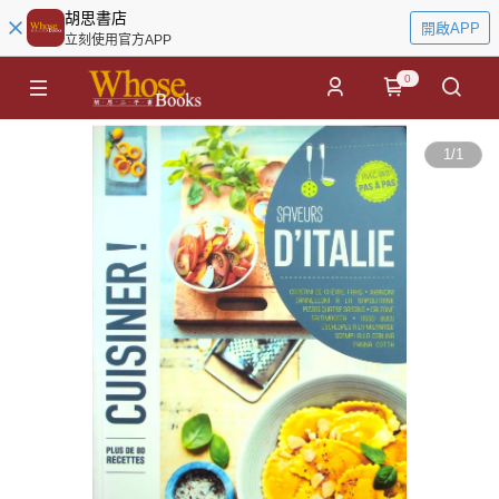
胡思書店
開啟APP
立刻使用官方APP
0
1
/
1