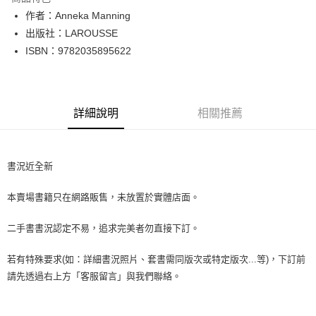
Apple Pay
作者：Anneka Manning
出版社：LAROUSSE
街口支付
ISBN：9782035895622
悠遊付
Google Pay
詳細說明
相關推薦
全盈+PAY
大哥付你分期
相關說明
書況近全新
【大哥付你分期使用說明】
AFTEE先享後付
1.本服務由台灣大哥大提供，台灣大哥大用戶可立即使用無須另外申請。
本賣場書籍只在網路販售，未放置於實體店面。
2.付款方式選擇「大哥付你分期」，訂單成立後會自動跳轉到大哥付的交易
相關說明
流程，驗證手機門號後，選擇欲分期的期數、繳款截止日，確認付款後即完
【關於「AFTEE先享後付」】
成交易。
二手書書況認定不易，追求完美者勿直接下訂。
ATM付款
AFTEE先享後付是「在收到商品之後才付款」的支付方式。 讓您購物簡單
3.實際核准額度、可分期數及費用金額請依後續交易確認頁面所載為準。
便利好安心！
4.訂單成立30分鐘內，如未前往確認交易或遇審核未通過，訂單將自動取
１．簡單：不需註冊會員、不需綁卡、不需儲值。
若有特殊要求(如：詳細書況照片、套書需同版次或特定版次...等)，下訂前
運送方式
消。如遇「轉專審核」未通過狀況，表示未達大哥付你分期系統評分，恕無
２．便利：只要手機號碼，簡訊認證，即可結帳。
請先透過右上方「客服留言」與我們聯絡。
法說明評估內容。
３．安心：先確認商品／服務後，再付款。
全家取貨付款【書籍"本數"8本以上，建議使用中華郵政宅配包
【繳款方式說明】
1.分期款項不併入電信帳單，「大哥付你分期」於每月結算日後寄送繳費提
裹】
【「AFTEE先享後付」結帳流程】
醒簡訊。