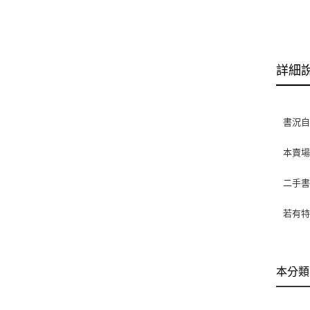
詳細
書況
本賣
二手
若有特
本分類