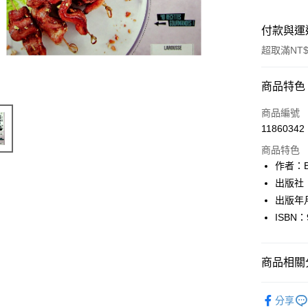
付款與運
超取滿NT$
付款方式
商品特色
信用卡一
商品編號
11860342
超商取貨
商品特色
LINE Pay
作者：B
出版社：
Apple Pay
出版年月
街口支付
ISBN：
悠遊付
商品相關分
Google Pa
全盈+PAY
其他語言Oth
分享