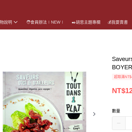
購物說明
🧑會員辦法∣NEW∣
✒️胡思主題專欄
💰我要賣書
Saveurs
BOYER
超取滿NT$
NT$1
數量