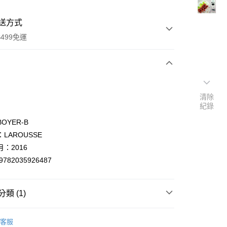
送方式
499免運
次付款
清除
付款
紀錄
OYER-B
LAROUSSE
：2016
9782035926487
類 (1)
y
er languages
法文/Français/French
客服