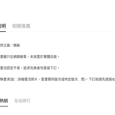
大哥付你
相關說明
【大哥付
AFTEE先
1.本服務
2.付款方
相關說明
說明
相關推薦
流程，驗
【關於「A
ATM付款
完成交易
AFTEE
3.實際核
便利好安
4.訂單成
１．簡單
自然泛黃／精裝
消。如遇
２．便利
運送方式
無法說明
３．安心
【繳款方
場書籍只在網路販售，未放置於實體店面。
全家取貨付
1.分期款
【「AFT
醒簡訊。
包裹】
１．於結帳
書書況認定不易，追求完美者勿直接下訂。
2.透過簡
付」結帳
每筆NT$6
帳／街口支
２．訂單
殊要求(如：詳細書況照片、套書需同版次或特定版次...等)，下訂前請先透
３．收到繳
付款後全
【注意事
／ATM／
1.本服務
每筆NT$6
※ 請注意
用戶於交
絡購買商品
款買賣價
7-11取
先享後付
熱銷
全站排行
2.基於同
※ 交易是
包裹】
資料（包
是否繳費成
用，由本
每筆NT$6
付客戶支