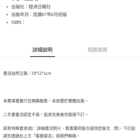
出版社：經濟日報社
街口支付
出版年月：民國67年6月初版
悠遊付
ISBN：
Google Pay
全盈+PAY
詳細說明
相關推薦
大哥付你分期
相關說明
【大哥付你分期使用說明】
書況自然泛黃／19*11*1cm
AFTEE先享後付
1.本服務由台灣大哥大提供，台灣大哥大用戶可立即使用無須另外申請。
2.付款方式選擇「大哥付你分期」，訂單成立後會自動跳轉到大哥付的交易
相關說明
流程，驗證手機門號後，選擇欲分期的期數、繳款截止日，確認付款後即完
【關於「AFTEE先享後付」】
成交易。
ATM付款
AFTEE先享後付是「在收到商品之後才付款」的支付方式。 讓您購物簡單
3.實際核准額度、可分期數及費用金額請依後續交易確認頁面所載為準。
便利好安心！
本賣場書籍只在網路販售，未放置於實體店面。
4.訂單成立30分鐘內，如未前往確認交易或遇審核未通過，訂單將自動取
１．簡單：不需註冊會員、不需綁卡、不需儲值。
運送方式
消。如遇「轉專審核」未通過狀況，表示未達大哥付你分期系統評分，恕無
２．便利：只要手機號碼，簡訊認證，即可結帳。
二手書書況認定不易，追求完美者勿直接下訂。
法說明評估內容。
３．安心：先確認商品／服務後，再付款。
全家取貨付款【書籍"本數"8本以上，建議使用中華郵政宅配包
【繳款方式說明】
1.分期款項不併入電信帳單，「大哥付你分期」於每月結算日後寄送繳費提
裹】
若有特殊要求(如：詳細書況照片、套書需同版次或特定版次...等)，下訂前
【「AFTEE先享後付」結帳流程】
醒簡訊。
１．於結帳方式選擇「AFTEE先享後付」後，將跳轉至「AFTEE先享後付」
每筆NT$65，滿NT$499(含以上)免運費
請先透過右上方「客服留言」與我們聯絡。
2.透過簡訊連結打開帳單後，可選擇「超商條碼／台灣大直營門市／銀行轉
結帳頁面，進行簡訊認證並確認金額後，即可完成結帳。