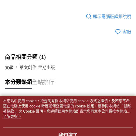
帳／街口支付／iPASS MONEY」等通路繳費。
２．訂單成立數日內，您將收到繳費通知簡訊。
付款後全家取貨
３．收到繳費通知簡訊後14天內，點擊此簡訊中的連結，可透過四大超商／
【注意事項】
每筆NT$65，滿NT$499(含以上)免運費
顯示電腦版詳細說明
ATM／網路銀行／等多元方式進行付款，方視為交易完成。
1.本服務係由「台灣大哥大股份有限公司」（以下簡稱本公司）所提供，讓
※ 請注意：結帳手續完成當下不需立刻繳費，但若您需要取消訂單，請聯絡
用戶於交易時，得透過本服務購買商品或服務，並由商店將買賣／分期付款
7-11取貨付款【書籍"本數"8本以上，建議使用中華郵政宅配
購買商品的店家。未經商家同意取消之訂單仍視為有效，需透過AFTEE先享
買賣價金債權讓與本公司後，依約使用本公司帳單繳交帳款。
客服
後付繳納相關費用。
包裹】
2.基於同意付款使用「大哥付你分期」之契約關係目的，商店將以您的個人
※ 交易是否成功請以「AFTEE先享後付 」之結帳頁面顯示為準，若有關於
資料（包含姓名、電話或地址）提供予台灣大哥大進項蒐集、處理及利用，
每筆NT$65，滿NT$688(含以上)免運費
是否繳費成功／繳費後需取消欲退款等相關疑問，請聯繫「AFTEE先享後付
由本公司與您本人進行分期帳單所需資料之確認、核對及更正。
客戶支援中心」
https://netprotections.freshdesk.com/support/home
3.完整用戶服務條款，請詳閱以下連結：
https://oppay.tw/userRule
付款後7-11取貨
商品相關分類 (1)
【注意事項】
每筆NT$65，滿NT$688(含以上)免運費
１．透過由恩沛科技股份有限公司提供之「AFTEE先享後付」服務完成之交
文學
華文創作-早期出版
易，需依本服務之必要範圍內提供個人資料，並將交易相關給付款項請求債
中華郵政包裹
權轉讓予恩沛科技股份有限公司。
每筆NT$65，滿NT$688(含以上)免運費
本分類熱銷
全站排行
２．關於個人資料處理事宜，請瀏覽以下網址：
https://aftee.tw/terms/#terms3
中華郵政包裹(離島)
３．未成年的使用者請事先徵得法定代理人或監護人之同意方可使用
「AFTEE先享後付」，若未經同意申辦者引起之損失，本公司不負相關責
每筆NT$65，滿NT$688(含以上)免運費
本網站中使用 cookie，欲查詢有關本網站使用 cookie 方式之詳情，及若您不希
任。
熱門標籤
望在電腦上使用 cookie 時應如何變更電腦的 cookie 設定，請參閱本網站「
隱私
４．使用「AFTEE先享後付」時，將依據個別帳號之用戶狀況，依本公司即
權條款
士林門市自取(書送達簡訊通知)
」之 Cookie 聲明。您繼續使用本網站即表示您同意本公司得按本網站使
時審查核予不同之上限額度；若仍有額度不足之情形，本公司將視審查結果
用條款之 Cookie 聲明使用 cookie。
了解更多 >
免運費
請求用戶進行身份認證。
５．嚴禁一人註冊多個帳號或使用他人資訊註冊。若發現惡意使用之情形，
中華郵政【國際航空包裹】*收件人請填寫本名
恩沛科技股份有限公司將有權停止該用戶之使用額度並採取法律行動。
查看運費
我知道了