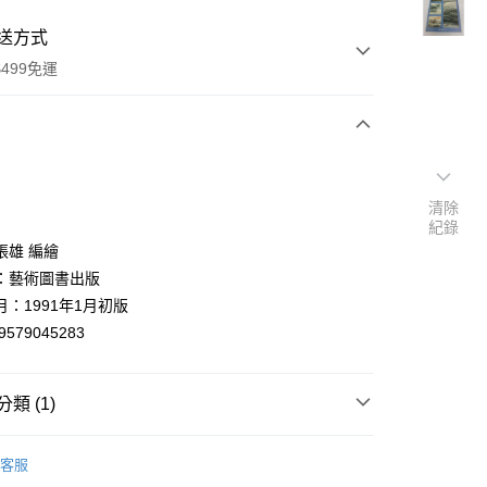
送方式
499免運
次付款
付款
清除
紀錄
張雄 編繪
：藝術圖書出版
：1991年1月初版
9579045283
類 (1)
y
技法
客服
分期