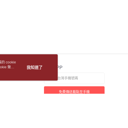
1取貨
項】
恩沛科技股份有限公司提供之「AFTEE先享後付」服務完成之
5，滿NT$688(含以上)免運費
依本服務之必要範圍內提供個人資料，並將交易相關給付款項請
讓予恩沛科技股份有限公司。
包裹
個人資料處理事宜，請瀏覽以下網址：
5，滿NT$688(含以上)免運費
ee.tw/terms/#terms3
年的使用者請事先徵得法定代理人或監護人之同意方可使用
裹(離島)
E先享後付」，若未經同意申辦者引起之損失，本公司不負相關責
5，滿NT$688(含以上)免運費
AFTEE先享後付」時，將依據個別帳號之用戶狀況，依本公司
核予不同之上限額度；若仍有額度不足之情形，本公司將視審查
取(書送達簡訊通知)
用戶進行身份認證。
 cookie
一人註冊多個帳號或使用他人資訊註冊。若發現惡意使用之情
kie 聲明
我知道了
官方APP
科技股份有限公司將有權停止該用戶之使用額度並採取法律行
【國際航空包裹】*收件人請填寫本名
查看運費
【國際水陸包裹】*收件人請填寫本名
查看運費
免費傳送載點至手機
【馬來西亞水陸包裹】*收件人請填寫本名
查看運費
若接到可疑電話，請洽詢165反詐騙專線
本站最佳瀏覽環境請使用 Google Chrome、Firefox 或 Edge 以上版本