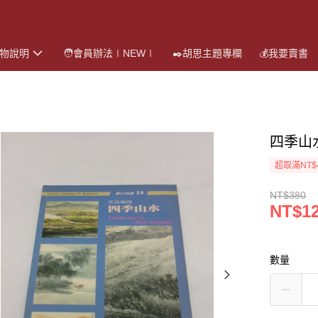
購物說明
🧑會員辦法∣NEW∣
✒️胡思主題專欄
💰我要賣書
四季山
超取滿NT$
NT$380
NT$1
數量