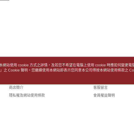
付款後7-1
【注意事
１．透過由
每筆NT$6
交易，需
求債權轉
中華郵政
２．關於
每筆NT$6
https://aft
３．未成
中華郵政包
「AFTE
任。
每筆NT$6
４．使用「
即時審查
士林門市自
結果請求
本網站使用 cookie 方式之詳情，及若您不希望在電腦上使用 cookie 時應如何變更電腦的
５．嚴禁
免運費
」之 Cookie 聲明。您繼續使用本網站即表示您同意本公司得按本網站使用條款之 Coo
關於我們
客服資訊
形，恩沛
動。
中華郵政
品牌故事
購物說明
商店簡介
客服留言
中華郵政
隱私權及網站使用條款
會員權益聲明
中華郵政
聯絡我們
(TW)