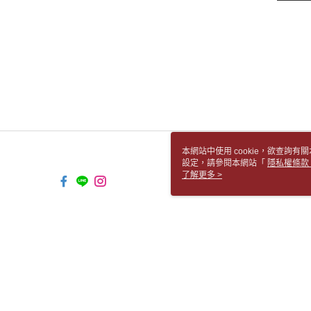
本網站中使用 cookie，欲查詢有關
設定，請參閱本網站「
隱私權條款
使用 cookie。
了解更多 >
TW-MWG1-67-201 Web2.0 Default 
© 2026 by 胡思書店