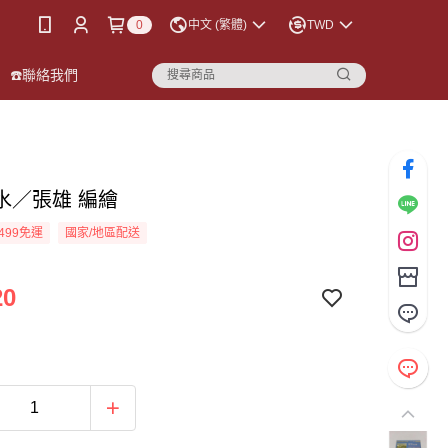
0
中文 (繁體)
TWD
☎️聯絡我們
水／張雄 編繪
499免運
國家/地區配送
20