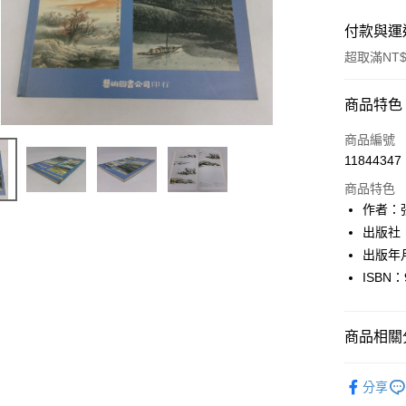
付款與運
超取滿NT$
付款方式
商品特色
信用卡一
商品編號
11844347
超商取貨
商品特色
LINE Pay
作者：
出版社
Apple Pay
出版年月
街口支付
ISBN：
悠遊付
商品相關分
Google Pa
全盈+PAY
藝術設計
分享
大哥付你