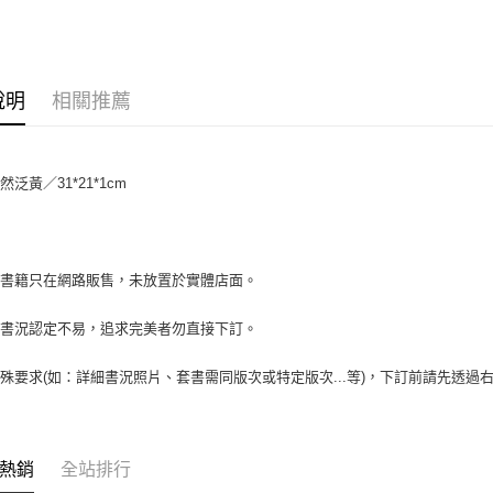
相關說明
【大哥付
AFTEE先
1.本服務
2.付款方
相關說明
說明
相關推薦
流程，驗
【關於「A
ATM付款
完成交易
AFTEE
3.實際核
便利好安
4.訂單成
１．簡單
泛黃／31*21*1cm
消。如遇
２．便利
運送方式
無法說明
３．安心
【繳款方
全家取貨付
1.分期款
【「AFT
醒簡訊。
包裹】
１．於結帳
場書籍只在網路販售，未放置於實體店面。
2.透過簡
付」結帳
每筆NT$6
帳／街口支
２．訂單
書書況認定不易，追求完美者勿直接下訂。
３．收到繳
付款後全
【注意事
／ATM／
1.本服務
每筆NT$6
※ 請注意
殊要求(如：詳細書況照片、套書需同版次或特定版次...等)，下訂前請先透
用戶於交
絡購買商品
款買賣價
7-11取
先享後付
2.基於同
※ 交易是
包裹】
資料（包
是否繳費成
用，由本
每筆NT$6
付客戶支
熱銷
全站排行
3.完整用