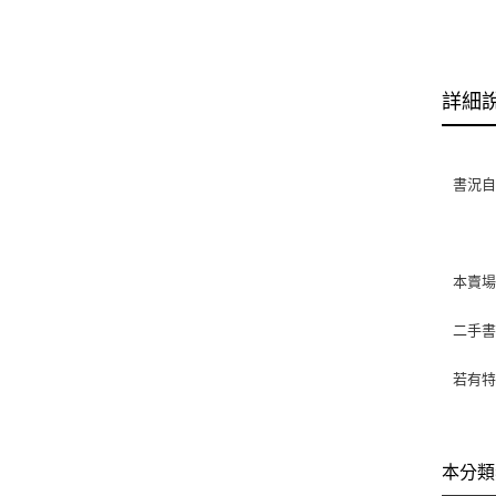
詳細
書況自然
本賣
二手
若有特
本分類