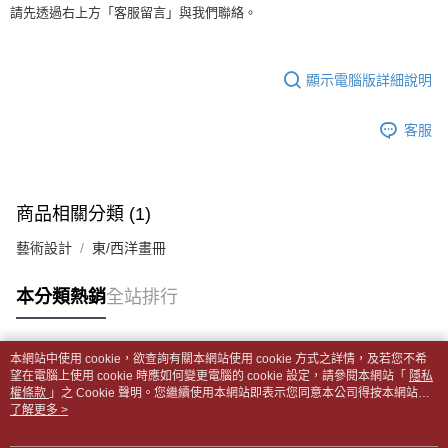
１．於結帳方式選擇「AFTEE先享後付」後，將跳轉至「AFTEE先享後付」
每筆NT$65，滿NT$499(含以上)免運費
請先透過右上方「客服留言」與我們聯絡。
2.透過簡訊連結打開帳單後，可選擇「超商條碼／台灣大直營門市／銀行轉
結帳頁面，進行簡訊認證並確認金額後，即可完成結帳。
帳／街口支付／iPASS MONEY」等通路繳費。
２．訂單成立數日內，您將收到繳費通知簡訊。
付款後全家取貨
３．收到繳費通知簡訊後14天內，點擊此簡訊中的連結，可透過四大超商／
【注意事項】
每筆NT$65，滿NT$499(含以上)免運費
顯示電腦版詳細說明
ATM／網路銀行／等多元方式進行付款，方視為交易完成。
1.本服務係由「台灣大哥大股份有限公司」（以下簡稱本公司）所提供，讓
※ 請注意：結帳手續完成當下不需立刻繳費，但若您需要取消訂單，請聯絡
用戶於交易時，得透過本服務購買商品或服務，並由商店將買賣／分期付款
7-11取貨付款【書籍"本數"8本以上，建議使用中華郵政宅配
購買商品的店家。未經商家同意取消之訂單仍視為有效，需透過AFTEE先享
買賣價金債權讓與本公司後，依約使用本公司帳單繳交帳款。
客服
後付繳納相關費用。
包裹】
2.基於同意付款使用「大哥付你分期」之契約關係目的，商店將以您的個人
※ 交易是否成功請以「AFTEE先享後付 」之結帳頁面顯示為準，若有關於
資料（包含姓名、電話或地址）提供予台灣大哥大進項蒐集、處理及利用，
每筆NT$65，滿NT$688(含以上)免運費
是否繳費成功／繳費後需取消欲退款等相關疑問，請聯繫「AFTEE先享後付
由本公司與您本人進行分期帳單所需資料之確認、核對及更正。
客戶支援中心」
https://netprotections.freshdesk.com/support/home
3.完整用戶服務條款，請詳閱以下連結：
https://oppay.tw/userRule
付款後7-11取貨
商品相關分類 (1)
【注意事項】
每筆NT$65，滿NT$688(含以上)免運費
１．透過由恩沛科技股份有限公司提供之「AFTEE先享後付」服務完成之交
藝術設計
東/西洋畫冊
易，需依本服務之必要範圍內提供個人資料，並將交易相關給付款項請求債
中華郵政包裹
權轉讓予恩沛科技股份有限公司。
每筆NT$65，滿NT$688(含以上)免運費
本分類熱銷
全站排行
２．關於個人資料處理事宜，請瀏覽以下網址：
https://aftee.tw/terms/#terms3
中華郵政包裹(離島)
３．未成年的使用者請事先徵得法定代理人或監護人之同意方可使用
「AFTEE先享後付」，若未經同意申辦者引起之損失，本公司不負相關責
每筆NT$65，滿NT$688(含以上)免運費
本網站中使用 cookie，欲查詢有關本網站使用 cookie 方式之詳情，及若您不希
任。
熱門標籤
望在電腦上使用 cookie 時應如何變更電腦的 cookie 設定，請參閱本網站「
隱私
４．使用「AFTEE先享後付」時，將依據個別帳號之用戶狀況，依本公司即
權條款
士林門市自取(書送達簡訊通知)
」之 Cookie 聲明。您繼續使用本網站即表示您同意本公司得按本網站使
時審查核予不同之上限額度；若仍有額度不足之情形，本公司將視審查結果
用條款之 Cookie 聲明使用 cookie。
了解更多 >
免運費
請求用戶進行身份認證。
５．嚴禁一人註冊多個帳號或使用他人資訊註冊。若發現惡意使用之情形，