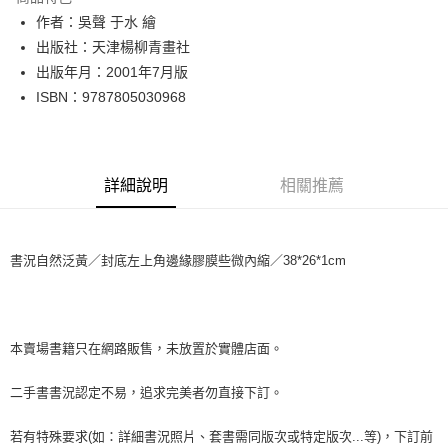
Apple Pay
作者：吳聲 于水 繪
出版社：天津楊柳青畫社
街口支付
出版年月：2001年7月版
悠遊付
ISBN：9787805030968
Google Pay
全盈+PAY
詳細說明
相關推薦
大哥付你分期
相關說明
【大哥付你分期使用說明】
書況自然泛黃／封底左上角邊緣膠膜些微內縮／38*26*1cm
AFTEE先享後付
1.本服務由台灣大哥大提供，台灣大哥大用戶可立即使用無須另外申請。
2.付款方式選擇「大哥付你分期」，訂單成立後會自動跳轉到大哥付的交易
相關說明
流程，驗證手機門號後，選擇欲分期的期數、繳款截止日，確認付款後即完
【關於「AFTEE先享後付」】
成交易。
ATM付款
AFTEE先享後付是「在收到商品之後才付款」的支付方式。 讓您購物簡單
3.實際核准額度、可分期數及費用金額請依後續交易確認頁面所載為準。
便利好安心！
本賣場書籍只在網路販售，未放置於實體店面。
4.訂單成立30分鐘內，如未前往確認交易或遇審核未通過，訂單將自動取
１．簡單：不需註冊會員、不需綁卡、不需儲值。
運送方式
消。如遇「轉專審核」未通過狀況，表示未達大哥付你分期系統評分，恕無
２．便利：只要手機號碼，簡訊認證，即可結帳。
二手書書況認定不易，追求完美者勿直接下訂。
法說明評估內容。
３．安心：先確認商品／服務後，再付款。
全家取貨付款【書籍"本數"8本以上，建議使用中華郵政宅配包
【繳款方式說明】
1.分期款項不併入電信帳單，「大哥付你分期」於每月結算日後寄送繳費提
裹】
若有特殊要求(如：詳細書況照片、套書需同版次或特定版次...等)，下訂前
【「AFTEE先享後付」結帳流程】
醒簡訊。