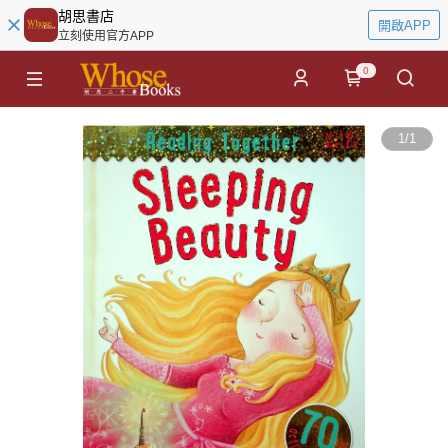
胡思書店
開啟APP
立刻使用官方APP
0
1
/
1