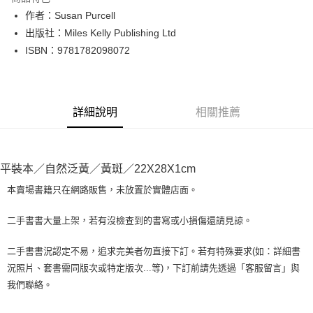
Apple Pay
作者：Susan Purcell
出版社：Miles Kelly Publishing Ltd
街口支付
ISBN：9781782098072
悠遊付
Google Pay
詳細說明
相關推薦
全盈+PAY
大哥付你分期
相關說明
平裝本／自然泛黃／黃斑／22X28X1cm
【大哥付你分期使用說明】
AFTEE先享後付
1.本服務由台灣大哥大提供，台灣大哥大用戶可立即使用無須另外申請。
本賣場書籍只在網路販售，未放置於實體店面。
2.付款方式選擇「大哥付你分期」，訂單成立後會自動跳轉到大哥付的交易
相關說明
流程，驗證手機門號後，選擇欲分期的期數、繳款截止日，確認付款後即完
【關於「AFTEE先享後付」】
二手書書大量上架，若有沒檢查到的書寫或小損傷還請見諒。
成交易。
ATM付款
AFTEE先享後付是「在收到商品之後才付款」的支付方式。 讓您購物簡單
3.實際核准額度、可分期數及費用金額請依後續交易確認頁面所載為準。
便利好安心！
4.訂單成立30分鐘內，如未前往確認交易或遇審核未通過，訂單將自動取
二手書書況認定不易，追求完美者勿直接下訂。若有特殊要求(如：詳細書
１．簡單：不需註冊會員、不需綁卡、不需儲值。
運送方式
消。如遇「轉專審核」未通過狀況，表示未達大哥付你分期系統評分，恕無
況照片、套書需同版次或特定版次...等)，下訂前請先透過「客服留言」與
２．便利：只要手機號碼，簡訊認證，即可結帳。
法說明評估內容。
３．安心：先確認商品／服務後，再付款。
我們聯絡。
全家取貨付款【書籍"本數"8本以上，建議使用中華郵政宅配包
【繳款方式說明】
1.分期款項不併入電信帳單，「大哥付你分期」於每月結算日後寄送繳費提
裹】
【「AFTEE先享後付」結帳流程】
醒簡訊。