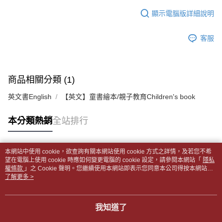
１．於結帳方式選擇「AFTEE先享後付」後，將跳轉至「AFTEE先享後付」
每筆NT$65，滿NT$499(含以上)免運費
2.透過簡訊連結打開帳單後，可選擇「超商條碼／台灣大直營門市／銀行轉
結帳頁面，進行簡訊認證並確認金額後，即可完成結帳。
顯示電腦版詳細說明
帳／街口支付／iPASS MONEY」等通路繳費。
２．訂單成立數日內，您將收到繳費通知簡訊。
付款後全家取貨
３．收到繳費通知簡訊後14天內，點擊此簡訊中的連結，可透過四大超商／
【注意事項】
每筆NT$65，滿NT$499(含以上)免運費
客服
ATM／網路銀行／等多元方式進行付款，方視為交易完成。
1.本服務係由「台灣大哥大股份有限公司」（以下簡稱本公司）所提供，讓
※ 請注意：結帳手續完成當下不需立刻繳費，但若您需要取消訂單，請聯絡
用戶於交易時，得透過本服務購買商品或服務，並由商店將買賣／分期付款
7-11取貨付款【書籍"本數"8本以上，建議使用中華郵政宅配
購買商品的店家。未經商家同意取消之訂單仍視為有效，需透過AFTEE先享
買賣價金債權讓與本公司後，依約使用本公司帳單繳交帳款。
後付繳納相關費用。
包裹】
2.基於同意付款使用「大哥付你分期」之契約關係目的，商店將以您的個人
※ 交易是否成功請以「AFTEE先享後付 」之結帳頁面顯示為準，若有關於
商品相關分類 (1)
資料（包含姓名、電話或地址）提供予台灣大哥大進項蒐集、處理及利用，
每筆NT$65，滿NT$688(含以上)免運費
是否繳費成功／繳費後需取消欲退款等相關疑問，請聯繫「AFTEE先享後付
由本公司與您本人進行分期帳單所需資料之確認、核對及更正。
客戶支援中心」
https://netprotections.freshdesk.com/support/home
英文書English
【英文】童書繪本/親子教育Children's book
3.完整用戶服務條款，請詳閱以下連結：
https://oppay.tw/userRule
付款後7-11取貨
【注意事項】
每筆NT$65，滿NT$688(含以上)免運費
本分類熱銷
全站排行
１．透過由恩沛科技股份有限公司提供之「AFTEE先享後付」服務完成之交
易，需依本服務之必要範圍內提供個人資料，並將交易相關給付款項請求債
中華郵政包裹
權轉讓予恩沛科技股份有限公司。
每筆NT$65，滿NT$688(含以上)免運費
２．關於個人資料處理事宜，請瀏覽以下網址：
本網站中使用 cookie，欲查詢有關本網站使用 cookie 方式之詳情，及若您不希
https://aftee.tw/terms/#terms3
熱門標籤
望在電腦上使用 cookie 時應如何變更電腦的 cookie 設定，請參閱本網站「
隱私
中華郵政包裹(離島)
３．未成年的使用者請事先徵得法定代理人或監護人之同意方可使用
權條款
」之 Cookie 聲明。您繼續使用本網站即表示您同意本公司得按本網站使
「AFTEE先享後付」，若未經同意申辦者引起之損失，本公司不負相關責
每筆NT$65，滿NT$688(含以上)免運費
用條款之 Cookie 聲明使用 cookie。
了解更多 >
任。
４．使用「AFTEE先享後付」時，將依據個別帳號之用戶狀況，依本公司即
士林門市自取(書送達簡訊通知)
時審查核予不同之上限額度；若仍有額度不足之情形，本公司將視審查結果
我知道了
免運費
請求用戶進行身份認證。
５．嚴禁一人註冊多個帳號或使用他人資訊註冊。若發現惡意使用之情形，