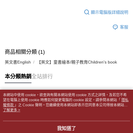
【「AFTEE先享後付」結帳流程】
醒簡訊。
１．於結帳方式選擇「AFTEE先享後付」後，將跳轉至「AFTEE先享後付」
每筆NT$65，滿NT$499(含以上)免運費
2.透過簡訊連結打開帳單後，可選擇「超商條碼／台灣大直營門市／銀行轉
結帳頁面，進行簡訊認證並確認金額後，即可完成結帳。
顯示電腦版詳細說明
帳／街口支付／iPASS MONEY」等通路繳費。
２．訂單成立數日內，您將收到繳費通知簡訊。
付款後全家取貨
３．收到繳費通知簡訊後14天內，點擊此簡訊中的連結，可透過四大超商／
【注意事項】
每筆NT$65，滿NT$499(含以上)免運費
客服
ATM／網路銀行／等多元方式進行付款，方視為交易完成。
1.本服務係由「台灣大哥大股份有限公司」（以下簡稱本公司）所提供，讓
※ 請注意：結帳手續完成當下不需立刻繳費，但若您需要取消訂單，請聯絡
用戶於交易時，得透過本服務購買商品或服務，並由商店將買賣／分期付款
7-11取貨付款【書籍"本數"8本以上，建議使用中華郵政宅配
購買商品的店家。未經商家同意取消之訂單仍視為有效，需透過AFTEE先享
買賣價金債權讓與本公司後，依約使用本公司帳單繳交帳款。
後付繳納相關費用。
包裹】
2.基於同意付款使用「大哥付你分期」之契約關係目的，商店將以您的個人
※ 交易是否成功請以「AFTEE先享後付 」之結帳頁面顯示為準，若有關於
商品相關分類 (1)
資料（包含姓名、電話或地址）提供予台灣大哥大進項蒐集、處理及利用，
每筆NT$65，滿NT$688(含以上)免運費
是否繳費成功／繳費後需取消欲退款等相關疑問，請聯繫「AFTEE先享後付
由本公司與您本人進行分期帳單所需資料之確認、核對及更正。
客戶支援中心」
https://netprotections.freshdesk.com/support/home
英文書English
【英文】童書繪本/親子教育Children's book
3.完整用戶服務條款，請詳閱以下連結：
https://oppay.tw/userRule
付款後7-11取貨
【注意事項】
每筆NT$65，滿NT$688(含以上)免運費
本分類熱銷
全站排行
１．透過由恩沛科技股份有限公司提供之「AFTEE先享後付」服務完成之交
易，需依本服務之必要範圍內提供個人資料，並將交易相關給付款項請求債
中華郵政包裹
權轉讓予恩沛科技股份有限公司。
每筆NT$65，滿NT$688(含以上)免運費
２．關於個人資料處理事宜，請瀏覽以下網址：
本網站中使用 cookie，欲查詢有關本網站使用 cookie 方式之詳情，及若您不希
https://aftee.tw/terms/#terms3
熱門標籤
望在電腦上使用 cookie 時應如何變更電腦的 cookie 設定，請參閱本網站「
隱私
中華郵政包裹(離島)
３．未成年的使用者請事先徵得法定代理人或監護人之同意方可使用
權條款
」之 Cookie 聲明。您繼續使用本網站即表示您同意本公司得按本網站使
「AFTEE先享後付」，若未經同意申辦者引起之損失，本公司不負相關責
每筆NT$65，滿NT$688(含以上)免運費
用條款之 Cookie 聲明使用 cookie。
了解更多 >
任。
４．使用「AFTEE先享後付」時，將依據個別帳號之用戶狀況，依本公司即
士林門市自取(書送達簡訊通知)
時審查核予不同之上限額度；若仍有額度不足之情形，本公司將視審查結果
我知道了
免運費
請求用戶進行身份認證。