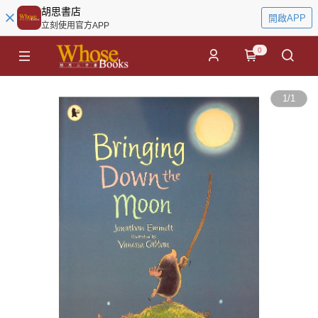
胡思書店
開啟APP
立刻使用官方APP
0
1
/
1