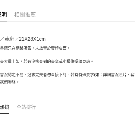
相關說明
【大哥付
AFTEE先
1.本服務
說明
相關推薦
2.付款方
相關說明
流程，驗
【關於「A
ATM付款
完成交易
AFTEE
3.實際核
便利好安
／黃斑／21X28X1cm
4.訂單成
１．簡單
消。如遇
２．便利
場書籍只在網路販售，未放置於實體店面。
運送方式
無法說明
３．安心
【繳款方
全家取貨付
書書大量上架，若有沒檢查到的書寫或小損傷還請見諒。
1.分期款
【「AFT
醒簡訊。
包裹】
１．於結帳
2.透過簡
付」結帳
書況認定不易，追求完美者勿直接下訂。若有特殊要求(如：詳細書況照片、套書
每筆NT$6
帳／街口支
２．訂單
與我們聯絡。
３．收到繳
付款後全
【注意事
／ATM／
1.本服務
每筆NT$6
※ 請注意
用戶於交
絡購買商品
款買賣價
7-11取
先享後付
熱銷
全站排行
2.基於同
※ 交易是
包裹】
資料（包
是否繳費成
用，由本
每筆NT$6
付客戶支
3.完整用
付款後7-1
【注意事