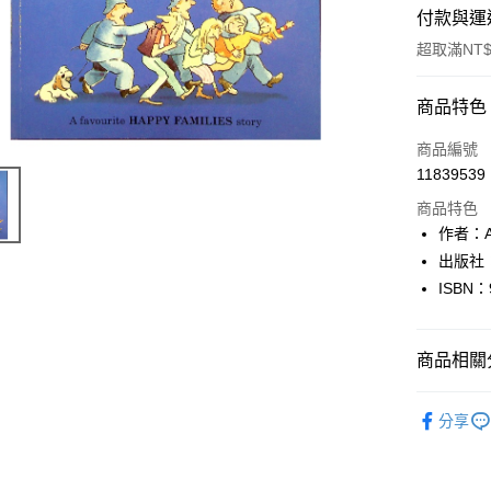
付款與運
超取滿NT$
付款方式
商品特色
信用卡一
商品編號
11839539
超商取貨
商品特色
LINE Pay
作者：All
出版社：P
Apple Pay
ISBN：
街口支付
悠遊付
商品相關分
Google Pa
英文書Engl
分享
全盈+PAY
大哥付你