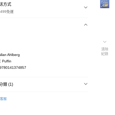
送方式
499免運
次付款
付款
清除
紀錄
an Ahlberg
uffin
9780141374857
類 (1)
y
ish
【英文】童書繪本/親子教育Children's book
客服
分期