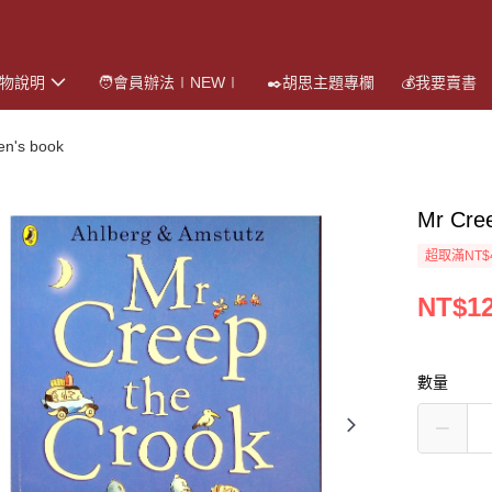
購物說明
🧑會員辦法∣NEW∣
✒️胡思主題專欄
💰我要賣書
's book
Mr Cre
超取滿NT$
NT$1
數量