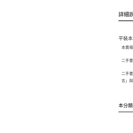
詳細
平裝本
本賣
二手
二手書
言」
本分類