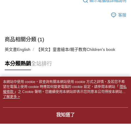
顯示電腦版詳細說明
帳／街口支付／iPASS MONEY」等通路繳費。
２．訂單成立數日內，您將收到繳費通知簡訊。
付款後全家取貨
３．收到繳費通知簡訊後14天內，點擊此簡訊中的連結，可透過四大超商／
【注意事項】
每筆NT$65，滿NT$499(含以上)免運費
客服
ATM／網路銀行／等多元方式進行付款，方視為交易完成。
1.本服務係由「台灣大哥大股份有限公司」（以下簡稱本公司）所提供，讓
※ 請注意：結帳手續完成當下不需立刻繳費，但若您需要取消訂單，請聯絡
用戶於交易時，得透過本服務購買商品或服務，並由商店將買賣／分期付款
7-11取貨付款【書籍"本數"8本以上，建議使用中華郵政宅配
購買商品的店家。未經商家同意取消之訂單仍視為有效，需透過AFTEE先享
買賣價金債權讓與本公司後，依約使用本公司帳單繳交帳款。
後付繳納相關費用。
包裹】
2.基於同意付款使用「大哥付你分期」之契約關係目的，商店將以您的個人
※ 交易是否成功請以「AFTEE先享後付 」之結帳頁面顯示為準，若有關於
商品相關分類 (1)
資料（包含姓名、電話或地址）提供予台灣大哥大進項蒐集、處理及利用，
每筆NT$65，滿NT$688(含以上)免運費
是否繳費成功／繳費後需取消欲退款等相關疑問，請聯繫「AFTEE先享後付
由本公司與您本人進行分期帳單所需資料之確認、核對及更正。
客戶支援中心」
https://netprotections.freshdesk.com/support/home
英文書English
【英文】童書繪本/親子教育Children's book
3.完整用戶服務條款，請詳閱以下連結：
https://oppay.tw/userRule
付款後7-11取貨
【注意事項】
每筆NT$65，滿NT$688(含以上)免運費
本分類熱銷
全站排行
１．透過由恩沛科技股份有限公司提供之「AFTEE先享後付」服務完成之交
易，需依本服務之必要範圍內提供個人資料，並將交易相關給付款項請求債
中華郵政包裹
權轉讓予恩沛科技股份有限公司。
每筆NT$65，滿NT$688(含以上)免運費
２．關於個人資料處理事宜，請瀏覽以下網址：
本網站中使用 cookie，欲查詢有關本網站使用 cookie 方式之詳情，及若您不希
https://aftee.tw/terms/#terms3
熱門標籤
望在電腦上使用 cookie 時應如何變更電腦的 cookie 設定，請參閱本網站「
隱私
中華郵政包裹(離島)
３．未成年的使用者請事先徵得法定代理人或監護人之同意方可使用
權條款
」之 Cookie 聲明。您繼續使用本網站即表示您同意本公司得按本網站使
「AFTEE先享後付」，若未經同意申辦者引起之損失，本公司不負相關責
每筆NT$65，滿NT$688(含以上)免運費
用條款之 Cookie 聲明使用 cookie。
了解更多 >
任。
４．使用「AFTEE先享後付」時，將依據個別帳號之用戶狀況，依本公司即
士林門市自取(書送達簡訊通知)
時審查核予不同之上限額度；若仍有額度不足之情形，本公司將視審查結果
我知道了
免運費
請求用戶進行身份認證。
５．嚴禁一人註冊多個帳號或使用他人資訊註冊。若發現惡意使用之情形，
中華郵政【國際航空包裹】*收件人請填寫本名
恩沛科技股份有限公司將有權停止該用戶之使用額度並採取法律行動。
查看運費