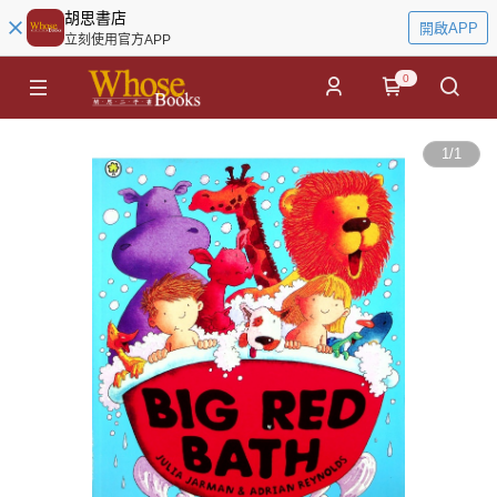
胡思書店
開啟APP
立刻使用官方APP
0
1
/
1