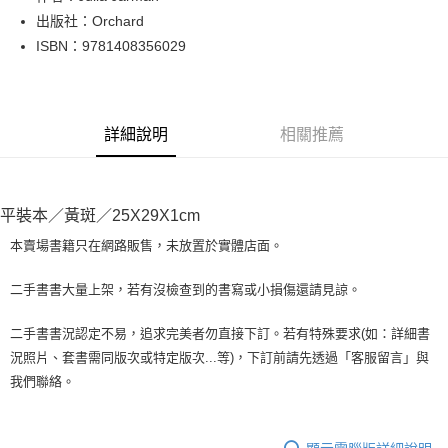
出版社：Orchard
街口支付
ISBN：9781408356029
悠遊付
Google Pay
詳細說明
相關推薦
全盈+PAY
大哥付你分期
相關說明
平裝本／黃斑／25X29X1cm
【大哥付你分期使用說明】
AFTEE先享後付
1.本服務由台灣大哥大提供，台灣大哥大用戶可立即使用無須另外申請。
本賣場書籍只在網路販售，未放置於實體店面。
2.付款方式選擇「大哥付你分期」，訂單成立後會自動跳轉到大哥付的交易
相關說明
流程，驗證手機門號後，選擇欲分期的期數、繳款截止日，確認付款後即完
【關於「AFTEE先享後付」】
二手書書大量上架，若有沒檢查到的書寫或小損傷還請見諒。
成交易。
ATM付款
AFTEE先享後付是「在收到商品之後才付款」的支付方式。 讓您購物簡單
3.實際核准額度、可分期數及費用金額請依後續交易確認頁面所載為準。
便利好安心！
4.訂單成立30分鐘內，如未前往確認交易或遇審核未通過，訂單將自動取
二手書書況認定不易，追求完美者勿直接下訂。若有特殊要求(如：詳細書
１．簡單：不需註冊會員、不需綁卡、不需儲值。
運送方式
消。如遇「轉專審核」未通過狀況，表示未達大哥付你分期系統評分，恕無
況照片、套書需同版次或特定版次...等)，下訂前請先透過「客服留言」與
２．便利：只要手機號碼，簡訊認證，即可結帳。
法說明評估內容。
３．安心：先確認商品／服務後，再付款。
我們聯絡。
全家取貨付款【書籍"本數"8本以上，建議使用中華郵政宅配包
【繳款方式說明】
1.分期款項不併入電信帳單，「大哥付你分期」於每月結算日後寄送繳費提
裹】
【「AFTEE先享後付」結帳流程】
醒簡訊。
１．於結帳方式選擇「AFTEE先享後付」後，將跳轉至「AFTEE先享後付」
每筆NT$65，滿NT$499(含以上)免運費
2.透過簡訊連結打開帳單後，可選擇「超商條碼／台灣大直營門市／銀行轉
結帳頁面，進行簡訊認證並確認金額後，即可完成結帳。