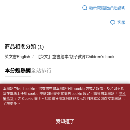
１．於結帳方式選擇「AFTEE先享後付」後，將跳轉至「AFTEE先享後付」
每筆NT$65，滿NT$499(含以上)免運費
2.透過簡訊連結打開帳單後，可選擇「超商條碼／台灣大直營門市／銀行轉
結帳頁面，進行簡訊認證並確認金額後，即可完成結帳。
顯示電腦版詳細說明
帳／街口支付／iPASS MONEY」等通路繳費。
２．訂單成立數日內，您將收到繳費通知簡訊。
付款後全家取貨
３．收到繳費通知簡訊後14天內，點擊此簡訊中的連結，可透過四大超商／
【注意事項】
每筆NT$65，滿NT$499(含以上)免運費
客服
ATM／網路銀行／等多元方式進行付款，方視為交易完成。
1.本服務係由「台灣大哥大股份有限公司」（以下簡稱本公司）所提供，讓
※ 請注意：結帳手續完成當下不需立刻繳費，但若您需要取消訂單，請聯絡
用戶於交易時，得透過本服務購買商品或服務，並由商店將買賣／分期付款
7-11取貨付款【書籍"本數"8本以上，建議使用中華郵政宅配
購買商品的店家。未經商家同意取消之訂單仍視為有效，需透過AFTEE先享
買賣價金債權讓與本公司後，依約使用本公司帳單繳交帳款。
後付繳納相關費用。
包裹】
2.基於同意付款使用「大哥付你分期」之契約關係目的，商店將以您的個人
※ 交易是否成功請以「AFTEE先享後付 」之結帳頁面顯示為準，若有關於
商品相關分類 (1)
資料（包含姓名、電話或地址）提供予台灣大哥大進項蒐集、處理及利用，
每筆NT$65，滿NT$688(含以上)免運費
是否繳費成功／繳費後需取消欲退款等相關疑問，請聯繫「AFTEE先享後付
由本公司與您本人進行分期帳單所需資料之確認、核對及更正。
客戶支援中心」
https://netprotections.freshdesk.com/support/home
英文書English
【英文】童書繪本/親子教育Children's book
3.完整用戶服務條款，請詳閱以下連結：
https://oppay.tw/userRule
付款後7-11取貨
【注意事項】
每筆NT$65，滿NT$688(含以上)免運費
本分類熱銷
全站排行
１．透過由恩沛科技股份有限公司提供之「AFTEE先享後付」服務完成之交
易，需依本服務之必要範圍內提供個人資料，並將交易相關給付款項請求債
中華郵政包裹
權轉讓予恩沛科技股份有限公司。
每筆NT$65，滿NT$688(含以上)免運費
２．關於個人資料處理事宜，請瀏覽以下網址：
本網站中使用 cookie，欲查詢有關本網站使用 cookie 方式之詳情，及若您不希
https://aftee.tw/terms/#terms3
熱門標籤
望在電腦上使用 cookie 時應如何變更電腦的 cookie 設定，請參閱本網站「
隱私
中華郵政包裹(離島)
３．未成年的使用者請事先徵得法定代理人或監護人之同意方可使用
權條款
」之 Cookie 聲明。您繼續使用本網站即表示您同意本公司得按本網站使
「AFTEE先享後付」，若未經同意申辦者引起之損失，本公司不負相關責
每筆NT$65，滿NT$688(含以上)免運費
用條款之 Cookie 聲明使用 cookie。
了解更多 >
任。
４．使用「AFTEE先享後付」時，將依據個別帳號之用戶狀況，依本公司即
士林門市自取(書送達簡訊通知)
時審查核予不同之上限額度；若仍有額度不足之情形，本公司將視審查結果
我知道了
免運費
請求用戶進行身份認證。
５．嚴禁一人註冊多個帳號或使用他人資訊註冊。若發現惡意使用之情形，