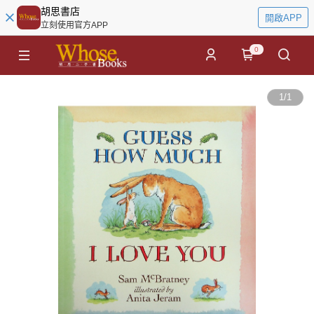
胡思書店
開啟APP
立刻使用官方APP
0
1
/
1