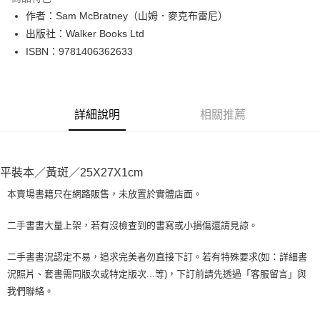
Apple Pay
作者：Sam McBratney（山姆．麥克布雷尼）
出版社：Walker Books Ltd
街口支付
ISBN：9781406362633
悠遊付
Google Pay
詳細說明
相關推薦
全盈+PAY
大哥付你分期
相關說明
平裝本／黃斑／25X27X1cm
【大哥付你分期使用說明】
AFTEE先享後付
1.本服務由台灣大哥大提供，台灣大哥大用戶可立即使用無須另外申請。
本賣場書籍只在網路販售，未放置於實體店面。
2.付款方式選擇「大哥付你分期」，訂單成立後會自動跳轉到大哥付的交易
相關說明
流程，驗證手機門號後，選擇欲分期的期數、繳款截止日，確認付款後即完
【關於「AFTEE先享後付」】
二手書書大量上架，若有沒檢查到的書寫或小損傷還請見諒。
成交易。
ATM付款
AFTEE先享後付是「在收到商品之後才付款」的支付方式。 讓您購物簡單
3.實際核准額度、可分期數及費用金額請依後續交易確認頁面所載為準。
便利好安心！
4.訂單成立30分鐘內，如未前往確認交易或遇審核未通過，訂單將自動取
二手書書況認定不易，追求完美者勿直接下訂。若有特殊要求(如：詳細書
１．簡單：不需註冊會員、不需綁卡、不需儲值。
運送方式
消。如遇「轉專審核」未通過狀況，表示未達大哥付你分期系統評分，恕無
況照片、套書需同版次或特定版次...等)，下訂前請先透過「客服留言」與
２．便利：只要手機號碼，簡訊認證，即可結帳。
法說明評估內容。
３．安心：先確認商品／服務後，再付款。
我們聯絡。
全家取貨付款【書籍"本數"8本以上，建議使用中華郵政宅配包
【繳款方式說明】
1.分期款項不併入電信帳單，「大哥付你分期」於每月結算日後寄送繳費提
裹】
【「AFTEE先享後付」結帳流程】
醒簡訊。