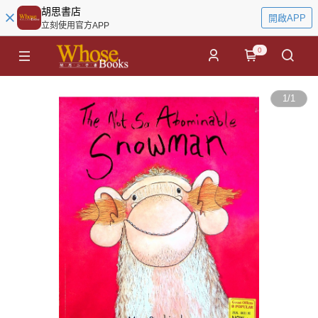
胡思書店
開啟APP
立刻使用官方APP
0
1
/
1