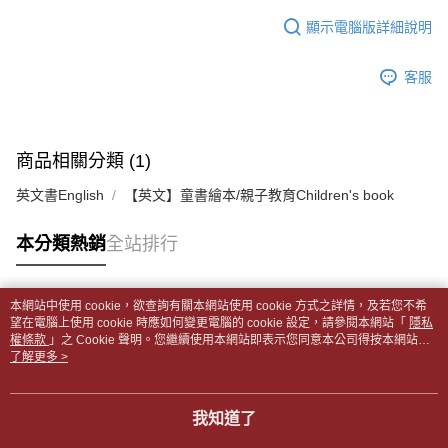
１．於結帳方式選擇「AFTEE先享後付」後，將跳轉至「AFTEE先享後付」
每筆NT$65，滿NT$499(含以上)免運費
2.透過簡訊連結打開帳單後，可選擇「超商條碼／台灣大直營門市／銀行轉
結帳頁面，進行簡訊認證並確認金額後，即可完成結帳。
顯示電腦版詳細說明
帳／街口支付／iPASS MONEY」等通路繳費。
２．訂單成立數日內，您將收到繳費通知簡訊。
付款後全家取貨
３．收到繳費通知簡訊後14天內，點擊此簡訊中的連結，可透過四大超商／
【注意事項】
每筆NT$65，滿NT$499(含以上)免運費
客服
ATM／網路銀行／等多元方式進行付款，方視為交易完成。
1.本服務係由「台灣大哥大股份有限公司」（以下簡稱本公司）所提供，讓
※ 請注意：結帳手續完成當下不需立刻繳費，但若您需要取消訂單，請聯絡
用戶於交易時，得透過本服務購買商品或服務，並由商店將買賣／分期付款
7-11取貨付款【書籍"本數"8本以上，建議使用中華郵政宅配
購買商品的店家。未經商家同意取消之訂單仍視為有效，需透過AFTEE先享
買賣價金債權讓與本公司後，依約使用本公司帳單繳交帳款。
後付繳納相關費用。
包裹】
2.基於同意付款使用「大哥付你分期」之契約關係目的，商店將以您的個人
※ 交易是否成功請以「AFTEE先享後付 」之結帳頁面顯示為準，若有關於
商品相關分類 (1)
資料（包含姓名、電話或地址）提供予台灣大哥大進項蒐集、處理及利用，
每筆NT$65，滿NT$688(含以上)免運費
是否繳費成功／繳費後需取消欲退款等相關疑問，請聯繫「AFTEE先享後付
由本公司與您本人進行分期帳單所需資料之確認、核對及更正。
客戶支援中心」
https://netprotections.freshdesk.com/support/home
英文書English
【英文】童書繪本/親子教育Children's book
3.完整用戶服務條款，請詳閱以下連結：
https://oppay.tw/userRule
付款後7-11取貨
【注意事項】
每筆NT$65，滿NT$688(含以上)免運費
本分類熱銷
全站排行
１．透過由恩沛科技股份有限公司提供之「AFTEE先享後付」服務完成之交
易，需依本服務之必要範圍內提供個人資料，並將交易相關給付款項請求債
中華郵政包裹
權轉讓予恩沛科技股份有限公司。
每筆NT$65，滿NT$688(含以上)免運費
２．關於個人資料處理事宜，請瀏覽以下網址：
本網站中使用 cookie，欲查詢有關本網站使用 cookie 方式之詳情，及若您不希
https://aftee.tw/terms/#terms3
熱門標籤
望在電腦上使用 cookie 時應如何變更電腦的 cookie 設定，請參閱本網站「
隱私
中華郵政包裹(離島)
３．未成年的使用者請事先徵得法定代理人或監護人之同意方可使用
權條款
」之 Cookie 聲明。您繼續使用本網站即表示您同意本公司得按本網站使
「AFTEE先享後付」，若未經同意申辦者引起之損失，本公司不負相關責
每筆NT$65，滿NT$688(含以上)免運費
用條款之 Cookie 聲明使用 cookie。
了解更多 >
任。
４．使用「AFTEE先享後付」時，將依據個別帳號之用戶狀況，依本公司即
士林門市自取(書送達簡訊通知)
時審查核予不同之上限額度；若仍有額度不足之情形，本公司將視審查結果
我知道了
免運費
請求用戶進行身份認證。
５．嚴禁一人註冊多個帳號或使用他人資訊註冊。若發現惡意使用之情形，