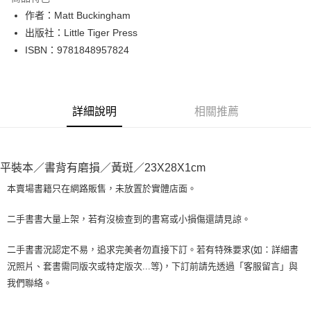
Apple Pay
作者：Matt Buckingham
出版社：Little Tiger Press
街口支付
ISBN：9781848957824
悠遊付
Google Pay
詳細說明
相關推薦
全盈+PAY
大哥付你分期
相關說明
平裝本／書背有磨損／黃斑／23X28X1cm
【大哥付你分期使用說明】
AFTEE先享後付
1.本服務由台灣大哥大提供，台灣大哥大用戶可立即使用無須另外申請。
本賣場書籍只在網路販售，未放置於實體店面。
2.付款方式選擇「大哥付你分期」，訂單成立後會自動跳轉到大哥付的交易
相關說明
流程，驗證手機門號後，選擇欲分期的期數、繳款截止日，確認付款後即完
【關於「AFTEE先享後付」】
二手書書大量上架，若有沒檢查到的書寫或小損傷還請見諒。
成交易。
ATM付款
AFTEE先享後付是「在收到商品之後才付款」的支付方式。 讓您購物簡單
3.實際核准額度、可分期數及費用金額請依後續交易確認頁面所載為準。
便利好安心！
4.訂單成立30分鐘內，如未前往確認交易或遇審核未通過，訂單將自動取
二手書書況認定不易，追求完美者勿直接下訂。若有特殊要求(如：詳細書
１．簡單：不需註冊會員、不需綁卡、不需儲值。
運送方式
消。如遇「轉專審核」未通過狀況，表示未達大哥付你分期系統評分，恕無
況照片、套書需同版次或特定版次...等)，下訂前請先透過「客服留言」與
２．便利：只要手機號碼，簡訊認證，即可結帳。
法說明評估內容。
３．安心：先確認商品／服務後，再付款。
我們聯絡。
全家取貨付款【書籍"本數"8本以上，建議使用中華郵政宅配包
【繳款方式說明】
1.分期款項不併入電信帳單，「大哥付你分期」於每月結算日後寄送繳費提
裹】
【「AFTEE先享後付」結帳流程】
醒簡訊。