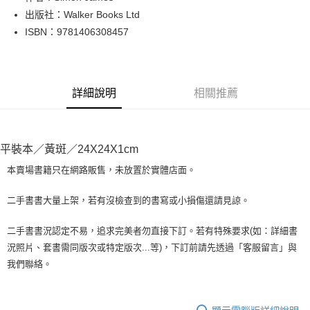
出版社：Walker Books Ltd
街口支付
ISBN：9781406308457
悠遊付
Google Pay
詳細說明
相關推薦
全盈+PAY
大哥付你分期
相關說明
平裝本／黃斑／24X24X1cm
【大哥付你分期使用說明】
AFTEE先享後付
1.本服務由台灣大哥大提供，台灣大哥大用戶可立即使用無須另外申請。
本賣場書籍只在網路販售，未放置於實體店面。
2.付款方式選擇「大哥付你分期」，訂單成立後會自動跳轉到大哥付的交易
相關說明
流程，驗證手機門號後，選擇欲分期的期數、繳款截止日，確認付款後即完
【關於「AFTEE先享後付」】
二手書書大量上架，若有沒檢查到的書寫或小損傷還請見諒。
成交易。
ATM付款
AFTEE先享後付是「在收到商品之後才付款」的支付方式。 讓您購物簡單
3.實際核准額度、可分期數及費用金額請依後續交易確認頁面所載為準。
便利好安心！
4.訂單成立30分鐘內，如未前往確認交易或遇審核未通過，訂單將自動取
二手書書況認定不易，追求完美者勿直接下訂。若有特殊要求(如：詳細書
１．簡單：不需註冊會員、不需綁卡、不需儲值。
運送方式
消。如遇「轉專審核」未通過狀況，表示未達大哥付你分期系統評分，恕無
況照片、套書需同版次或特定版次...等)，下訂前請先透過「客服留言」與
２．便利：只要手機號碼，簡訊認證，即可結帳。
法說明評估內容。
３．安心：先確認商品／服務後，再付款。
我們聯絡。
全家取貨付款【書籍"本數"8本以上，建議使用中華郵政宅配包
【繳款方式說明】
1.分期款項不併入電信帳單，「大哥付你分期」於每月結算日後寄送繳費提
裹】
【「AFTEE先享後付」結帳流程】
醒簡訊。
１．於結帳方式選擇「AFTEE先享後付」後，將跳轉至「AFTEE先享後付」
每筆NT$65，滿NT$499(含以上)免運費
2.透過簡訊連結打開帳單後，可選擇「超商條碼／台灣大直營門市／銀行轉
結帳頁面，進行簡訊認證並確認金額後，即可完成結帳。