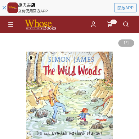
胡思書店
開啟APP
立刻使用官方APP
0
1
/
1