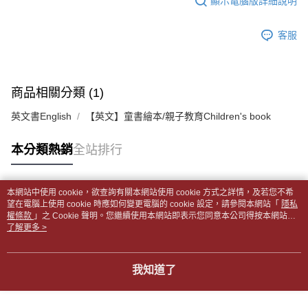
顯示電腦版詳細說明
帳／街口支付／iPASS MONEY」等通路繳費。
２．訂單成立數日內，您將收到繳費通知簡訊。
付款後全家取貨
３．收到繳費通知簡訊後14天內，點擊此簡訊中的連結，可透過四大超商／
【注意事項】
每筆NT$65，滿NT$499(含以上)免運費
客服
ATM／網路銀行／等多元方式進行付款，方視為交易完成。
1.本服務係由「台灣大哥大股份有限公司」（以下簡稱本公司）所提供，讓
※ 請注意：結帳手續完成當下不需立刻繳費，但若您需要取消訂單，請聯絡
用戶於交易時，得透過本服務購買商品或服務，並由商店將買賣／分期付款
7-11取貨付款【書籍"本數"8本以上，建議使用中華郵政宅配
購買商品的店家。未經商家同意取消之訂單仍視為有效，需透過AFTEE先享
買賣價金債權讓與本公司後，依約使用本公司帳單繳交帳款。
後付繳納相關費用。
包裹】
2.基於同意付款使用「大哥付你分期」之契約關係目的，商店將以您的個人
※ 交易是否成功請以「AFTEE先享後付 」之結帳頁面顯示為準，若有關於
商品相關分類 (1)
資料（包含姓名、電話或地址）提供予台灣大哥大進項蒐集、處理及利用，
每筆NT$65，滿NT$688(含以上)免運費
是否繳費成功／繳費後需取消欲退款等相關疑問，請聯繫「AFTEE先享後付
由本公司與您本人進行分期帳單所需資料之確認、核對及更正。
客戶支援中心」
https://netprotections.freshdesk.com/support/home
英文書English
【英文】童書繪本/親子教育Children's book
3.完整用戶服務條款，請詳閱以下連結：
https://oppay.tw/userRule
付款後7-11取貨
【注意事項】
每筆NT$65，滿NT$688(含以上)免運費
本分類熱銷
全站排行
１．透過由恩沛科技股份有限公司提供之「AFTEE先享後付」服務完成之交
易，需依本服務之必要範圍內提供個人資料，並將交易相關給付款項請求債
中華郵政包裹
權轉讓予恩沛科技股份有限公司。
每筆NT$65，滿NT$688(含以上)免運費
２．關於個人資料處理事宜，請瀏覽以下網址：
本網站中使用 cookie，欲查詢有關本網站使用 cookie 方式之詳情，及若您不希
https://aftee.tw/terms/#terms3
熱門標籤
望在電腦上使用 cookie 時應如何變更電腦的 cookie 設定，請參閱本網站「
隱私
中華郵政包裹(離島)
３．未成年的使用者請事先徵得法定代理人或監護人之同意方可使用
權條款
」之 Cookie 聲明。您繼續使用本網站即表示您同意本公司得按本網站使
「AFTEE先享後付」，若未經同意申辦者引起之損失，本公司不負相關責
每筆NT$65，滿NT$688(含以上)免運費
用條款之 Cookie 聲明使用 cookie。
了解更多 >
任。
４．使用「AFTEE先享後付」時，將依據個別帳號之用戶狀況，依本公司即
士林門市自取(書送達簡訊通知)
時審查核予不同之上限額度；若仍有額度不足之情形，本公司將視審查結果
我知道了
免運費
請求用戶進行身份認證。
５．嚴禁一人註冊多個帳號或使用他人資訊註冊。若發現惡意使用之情形，
中華郵政【國際航空包裹】*收件人請填寫本名
恩沛科技股份有限公司將有權停止該用戶之使用額度並採取法律行動。
查看運費