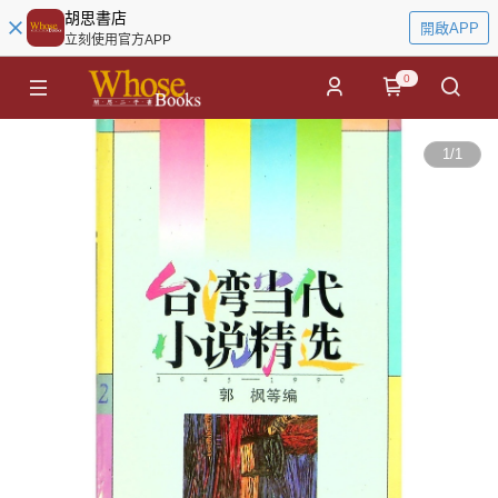
胡思書店
開啟APP
立刻使用官方APP
0
1
/
1