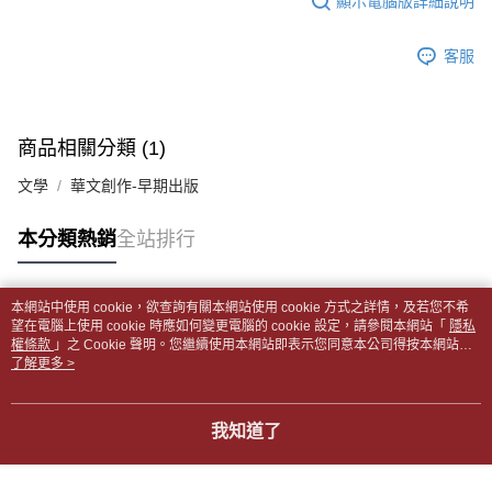
顯示電腦版詳細說明
帳／街口支付／iPASS MONEY」等通路繳費。
２．訂單成立數日內，您將收到繳費通知簡訊。
付款後全家取貨
３．收到繳費通知簡訊後14天內，點擊此簡訊中的連結，可透過四大超商／
【注意事項】
每筆NT$65，滿NT$499(含以上)免運費
客服
ATM／網路銀行／等多元方式進行付款，方視為交易完成。
1.本服務係由「台灣大哥大股份有限公司」（以下簡稱本公司）所提供，讓
※ 請注意：結帳手續完成當下不需立刻繳費，但若您需要取消訂單，請聯絡
用戶於交易時，得透過本服務購買商品或服務，並由商店將買賣／分期付款
7-11取貨付款【書籍"本數"8本以上，建議使用中華郵政宅配
購買商品的店家。未經商家同意取消之訂單仍視為有效，需透過AFTEE先享
買賣價金債權讓與本公司後，依約使用本公司帳單繳交帳款。
後付繳納相關費用。
包裹】
2.基於同意付款使用「大哥付你分期」之契約關係目的，商店將以您的個人
※ 交易是否成功請以「AFTEE先享後付 」之結帳頁面顯示為準，若有關於
商品相關分類 (1)
資料（包含姓名、電話或地址）提供予台灣大哥大進項蒐集、處理及利用，
每筆NT$65，滿NT$688(含以上)免運費
是否繳費成功／繳費後需取消欲退款等相關疑問，請聯繫「AFTEE先享後付
由本公司與您本人進行分期帳單所需資料之確認、核對及更正。
客戶支援中心」
https://netprotections.freshdesk.com/support/home
文學
華文創作-早期出版
3.完整用戶服務條款，請詳閱以下連結：
https://oppay.tw/userRule
付款後7-11取貨
【注意事項】
每筆NT$65，滿NT$688(含以上)免運費
本分類熱銷
全站排行
１．透過由恩沛科技股份有限公司提供之「AFTEE先享後付」服務完成之交
易，需依本服務之必要範圍內提供個人資料，並將交易相關給付款項請求債
中華郵政包裹
權轉讓予恩沛科技股份有限公司。
每筆NT$65，滿NT$688(含以上)免運費
２．關於個人資料處理事宜，請瀏覽以下網址：
本網站中使用 cookie，欲查詢有關本網站使用 cookie 方式之詳情，及若您不希
https://aftee.tw/terms/#terms3
熱門標籤
望在電腦上使用 cookie 時應如何變更電腦的 cookie 設定，請參閱本網站「
隱私
中華郵政包裹(離島)
３．未成年的使用者請事先徵得法定代理人或監護人之同意方可使用
權條款
」之 Cookie 聲明。您繼續使用本網站即表示您同意本公司得按本網站使
「AFTEE先享後付」，若未經同意申辦者引起之損失，本公司不負相關責
每筆NT$65，滿NT$688(含以上)免運費
用條款之 Cookie 聲明使用 cookie。
了解更多 >
任。
４．使用「AFTEE先享後付」時，將依據個別帳號之用戶狀況，依本公司即
士林門市自取(書送達簡訊通知)
時審查核予不同之上限額度；若仍有額度不足之情形，本公司將視審查結果
我知道了
免運費
請求用戶進行身份認證。
５．嚴禁一人註冊多個帳號或使用他人資訊註冊。若發現惡意使用之情形，
中華郵政【國際航空包裹】*收件人請填寫本名
恩沛科技股份有限公司將有權停止該用戶之使用額度並採取法律行動。
查看運費