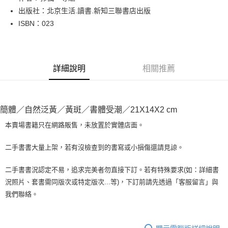
出版社：北京生活.讀書.新知三聯書店出版
街口支付
ISBN：023
悠遊付
Google Pay
詳細說明
相關推薦
全盈+PAY
大哥付你分期
相關說明
簡體／自然泛黃／黃斑／書體受潮／21X14X2 cm
【大哥付你分期使用說明】
AFTEE先享後付
1.本服務由台灣大哥大提供，台灣大哥大用戶可立即使用無須另外申請。
本賣場書籍只在網路販售，未放置於實體店面。
2.付款方式選擇「大哥付你分期」，訂單成立後會自動跳轉到大哥付的交易
相關說明
流程，驗證手機門號後，選擇欲分期的期數、繳款截止日，確認付款後即完
【關於「AFTEE先享後付」】
二手書書大量上架，若有沒檢查到的書寫或小損傷還請見諒。
成交易。
ATM付款
AFTEE先享後付是「在收到商品之後才付款」的支付方式。 讓您購物簡單
3.實際核准額度、可分期數及費用金額請依後續交易確認頁面所載為準。
便利好安心！
4.訂單成立30分鐘內，如未前往確認交易或遇審核未通過，訂單將自動取
二手書書況認定不易，追求完美者勿直接下訂。若有特殊要求(如：詳細書
１．簡單：不需註冊會員、不需綁卡、不需儲值。
運送方式
消。如遇「轉專審核」未通過狀況，表示未達大哥付你分期系統評分，恕無
況照片、套書需同版次或特定版次...等)，下訂前請先透過「客服留言」與
２．便利：只要手機號碼，簡訊認證，即可結帳。
法說明評估內容。
３．安心：先確認商品／服務後，再付款。
我們聯絡。
全家取貨付款【書籍"本數"8本以上，建議使用中華郵政宅配包
【繳款方式說明】
1.分期款項不併入電信帳單，「大哥付你分期」於每月結算日後寄送繳費提
裹】
【「AFTEE先享後付」結帳流程】
醒簡訊。
１．於結帳方式選擇「AFTEE先享後付」後，將跳轉至「AFTEE先享後付」
每筆NT$65，滿NT$499(含以上)免運費
2.透過簡訊連結打開帳單後，可選擇「超商條碼／台灣大直營門市／銀行轉
結帳頁面，進行簡訊認證並確認金額後，即可完成結帳。